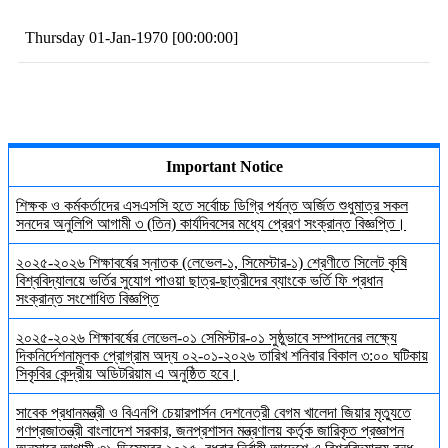
Thursday 01-Jan-1970 [00:00:00]
Important Notice
শিক্ষক ও কর্মকর্তাদের এসএসসি হতে সর্বোচ্চ ডিগ্রি পর্যন্ত অর্জিত শুধুমাত্র সকল
সনদের অনুলিপি আগামী ৩ (তিন) কার্যদিবসের মধ্যে প্রেরণ সংক্রান্ত বিজ্ঞপ্তি।
২০২৫-২০২৬ শিক্ষাবর্ষের স্নাতক (লেভেল-১, সিমেস্টার-১) শ্রেণীতে সিলেট কৃষি
বিশ্ববিদ্যালয়ে ভর্তির সুযোগ পাওয়া ছাত্র-ছাত্রীদের ব্যাংকে ভর্তি ফি প্রধান
সংক্রান্ত সংশোধিত বিজ্ঞপ্তি
২০২৫-২০২৬ শিক্ষাবর্ষের লেভেল-০১ সেমিস্টার-০১ সুষ্ঠুভাবে সম্পাদনের লক্ষ্যে
দিকনির্দেশনামূলক প্রোগ্রাম অদ্য ০২-০১-২০২৬ তারিখ শনিবার বিকাল ৩:০০ ঘটিকায়
সিকৃবির কেন্দ্রীয় অডিটরিয়াম এ অনুষ্ঠিত হবে।
সাবেক প্রধানমন্ত্রী ও বিএনপি চেয়ারপার্সন দেশনেত্রী বেগম খালেদা জিয়ার মৃত্যুতে
গণপ্রজাতন্ত্রী বাংলাদেশ সরকার, জনপ্রশাসন মন্ত্রণালয় কর্তৃক জারিকৃত প্রজ্ঞাপন