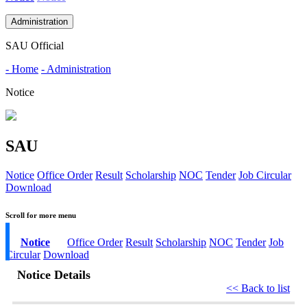
Administration
SAU Official
- Home
- Administration
Notice
SAU
Notice
Office Order
Result
Scholarship
NOC
Tender
Job Circular
Download
Scroll for more menu
Notice
Office Order
Result
Scholarship
NOC
Tender
Job
Circular
Download
Notice Details
<< Back to list