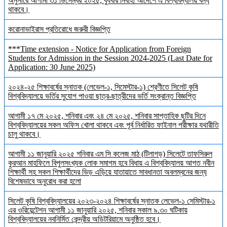
অনুসারে আগামী ৩১ ডিসেম্বর ২০২৫, বুধবার নির্বাহী আদেশে এ বিশ্ববিদ্যালয় বন্ধ
থাকবে।
করোনাভাইরাস প্রতিরোধে জরুরী বিজ্ঞপ্তি
***Time extension - Notice for Application from Foreign
Students for Admission in the Session 2024-2025 (Last Date for
Application: 30 June 2025)
২০২৪-২৫ শিক্ষাবর্ষের স্নাতক (লেভেল-১, সিমেস্টার-১) শ্রেণীতে সিলেট কৃষি
বিশ্ববিদ্যালয়ে ভর্তির সুযোগ পাওয়া ছাত্র-ছাত্রীদের ভর্তি সংক্রান্ত বিজ্ঞপ্তি
আগামী ১৭ মে ২০২৫, শনিবার এবং ২৪ মে ২০২৫, শনিবার সাপ্তাহিক ছুটির দিনে
বিশ্ববিদ্যালয়ের সকল অফিস খোলা থাকবে এবং পূর্ব নির্ধারিত ফাইনাল পরীক্ষার যথারীতি
চালু থাকবে।
আগামী ১১ জানুয়ারি ২০২৫ শনিবার এম সি কলেজ মাঠ (টিলাগড়) সিলেটে তাফসিরুল
কুরআন মাহফিলে বিপুলসংখ্যক লোক সমাগম হবে বিধায় এ বিশ্ববিদ্যালয় আগত নবীন
শিক্ষার্থী সহ সকল শিক্ষার্থীদের ভিড় এড়িয়ে যাতায়াতে সাবধানতা অবলম্বনের জন্য
বিশেষভাবে অনুরোধ করা হলো
সিলেট কৃষি বিশ্ববিদ্যালয়ের ২০২৩-২০২৪ শিক্ষাবর্ষের স্নাতক লেভেল-১ সেমিস্টার-১
এর ওরিয়েন্টেশন আগামী ১১ জানুয়ারি ২০২৫, শনিবার সকাল ৯.৩০ ঘটিকায়
বিশ্ববিদ্যালয়ের নবনির্মিত কেন্দ্রীয় অডিটরিয়ামে অনুষ্ঠিত হবে।