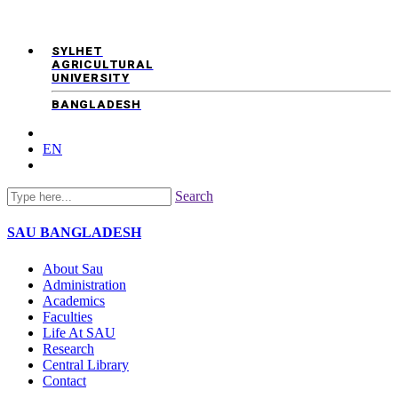
SYLHET
AGRICULTURAL
UNIVERSITY
BANGLADESH
EN
Search
SAU
BANGLADESH
About Sau
Administration
Academics
Faculties
Life At SAU
Research
Central Library
Contact