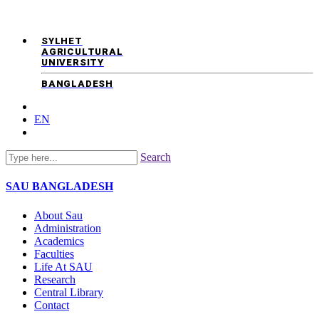
SYLHET
AGRICULTURAL
UNIVERSITY
BANGLADESH
EN
Search
SAU
BANGLADESH
About Sau
Administration
Academics
Faculties
Life At SAU
Research
Central Library
Contact