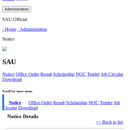
Administration
SAU Official
- Home
- Administration
Notice
SAU
Notice
Office Order
Result
Scholarship
NOC
Tender
Job Circular
Download
Scroll for more menu
Notice
Office Order
Result
Scholarship
NOC
Tender
Job
Circular
Download
Notice Details
<< Back to list