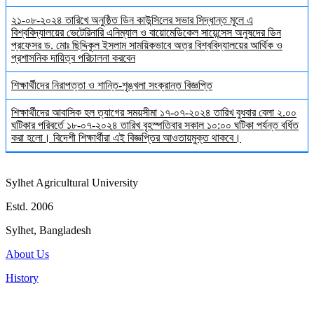
২১-০৮-২০২৪ তারিখে অনুষ্ঠিত ডিন কাউন্সিলের সভার সিদ্ধান্ত মূলে এ
বিশ্ববিদ্যালয়ের ভেটেরিনারি এনিম্যাল ও বায়োমেডিকেল সায়েন্সেস অনুষদের ডিন
প্রফেসর ড. মোঃ ছিদ্দিকুল ইসলাম সাময়িকভাবে অত্র বিশ্ববিদ্যালয়ের আর্থিক ও
প্রশাসনিক দায়িত্ব পরিচালনা করবেন
শিক্ষার্থীদের নিরাপত্তা ও শান্তি-শৃঙ্খলা সংক্রান্ত বিজ্ঞপ্তি
শিক্ষার্থীদের আবাসিক হল ত্যাগের সময়সীমা ১৭-০৭-২০২৪ তারিখ বুধবার বেলা ২.০০
ঘটিকার পরিবর্তে ১৮-০৭-২০২৪ তারিখ বৃহস্পতিবার সকাল ১০:০০ ঘটিকা পর্যন্ত বর্ধিত
করা হলো। বিদেশী শিক্ষার্থীরা এই বিজ্ঞপ্তির আওতায়মুক্ত থাকবে।
Sylhet Agricultural University
Estd. 2006
Sylhet, Bangladesh
About Us
History