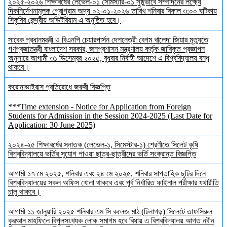
২০২৫-২০২৬ শিক্ষাবর্ষের লেভেল-০১ সেমিস্টার-০১ সুষ্ঠুভাবে সম্পাদনের লক্ষ্যে
দিকনির্দেশনামূলক প্রোগ্রাম অদ্য ০২-০১-২০২৬ তারিখ শনিবার বিকাল ৩:০০ ঘটিকায়
সিকৃবির কেন্দ্রীয় অডিটরিয়াম এ অনুষ্ঠিত হবে।
সাবেক প্রধানমন্ত্রী ও বিএনপি চেয়ারপার্সন দেশনেত্রী বেগম খালেদা জিয়ার মৃত্যুতে
গণপ্রজাতন্ত্রী বাংলাদেশ সরকার, জনপ্রশাসন মন্ত্রণালয় কর্তৃক জারিকৃত প্রজ্ঞাপন
অনুসারে আগামী ৩১ ডিসেম্বর ২০২৫, বুধবার নির্বাহী আদেশে এ বিশ্ববিদ্যালয় বন্ধ
থাকবে।
করোনাভাইরাস প্রতিরোধে জরুরী বিজ্ঞপ্তি
***Time extension - Notice for Application from Foreign
Students for Admission in the Session 2024-2025 (Last Date for
Application: 30 June 2025)
২০২৪-২৫ শিক্ষাবর্ষের স্নাতক (লেভেল-১, সিমেস্টার-১) শ্রেণীতে সিলেট কৃষি
বিশ্ববিদ্যালয়ে ভর্তির সুযোগ পাওয়া ছাত্র-ছাত্রীদের ভর্তি সংক্রান্ত বিজ্ঞপ্তি
আগামী ১৭ মে ২০২৫, শনিবার এবং ২৪ মে ২০২৫, শনিবার সাপ্তাহিক ছুটির দিনে
বিশ্ববিদ্যালয়ের সকল অফিস খোলা থাকবে এবং পূর্ব নির্ধারিত ফাইনাল পরীক্ষার যথারীতি
চালু থাকবে।
আগামী ১১ জানুয়ারি ২০২৫ শনিবার এম সি কলেজ মাঠ (টিলাগড়) সিলেটে তাফসিরুল
কুরআন মাহফিলে বিপুলসংখ্যক লোক সমাগম হবে বিধায় এ বিশ্ববিদ্যালয় আগত নবীন