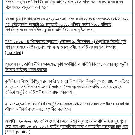
শিক্ষার্থী সহ সকল শিক্ষার্থীদের ভিড় এড়িয়ে যাতায়াতে সাবধানতা অবলম্বনের জন্য
বিশেষভাবে অনুরোধ করা হলো
সিলেট কৃষি বিশ্ববিদ্যালয়ের ২০২৩-২০২৪ শিক্ষাবর্ষের স্নাতক লেভেল-১ সেমিস্টার-১
এর ওরিয়েন্টেশন আগামী ১১ জানুয়ারি ২০২৫, শনিবার সকাল ৯.৩০ ঘটিকায়
বিশ্ববিদ্যালয়ের নবনির্মিত কেন্দ্রীয় অডিটরিয়ামে অনুষ্ঠিত হবে।
*** ২০২৩-২৪ শিক্ষাবর্ষের স্নাতক (লেভেল-১, সিমেস্টার-১) শ্রেণীতে সিলেট কৃষি
বিশ্ববিদ্যালয়ে ভর্তির সুযোগ পাওয়া ছাত্র-ছাত্রীদের ভর্তি সংক্রান্ত বিজ্ঞপ্তি
(updated)
প্রফেসর ড. জসিম উদ্দিন আহমেদ, কৃষি অর্থনীতি ও পলিসি বিভাগ, ভারপ্রাপ্ত প্রক্টর
হিসেবে দায়িত্ব পালন করবেন
কৃষিবিজ্ঞান বিষয়ে ডিগ্রি প্রদানকারী ৯ (নয়) টি পাবলিক বিশ্ববিদ্যালয়ে গুচ্ছ পদ্ধতিতে
২০২৩-২০২৪ শিক্ষাবর্ষে ১ম বর্ষ স্নাতক (সম্মান)/স্নাতক শ্রেণির ২৫-১০-২০২৪
তারিখে অনুষ্ঠিত ভর্তি পরীক্ষার ফলাফল প্রকাশ।
২৭-১০-২০২৪ তারিখ রবিবার অনুষ্ঠিতব্য সকল সেমিস্টারের সকল তত্বীয় ও ব্যবহারিক
পরীক্ষা অনিবার্য কারণ বশত: স্থগিত করা হলো
আগামী ০২-০৯-২০২৪ তারিখ সোমবার হতে বিশ্ববিদ্যালয়ের আবাসিক হলসমূহ খুলে
দেয়া হবে এবং ০৫-০৯-২০২৪ তারিখ বৃহস্পতিবার হতে একাডেমিক কার্যক্রম চালু হবে
(** Updated)