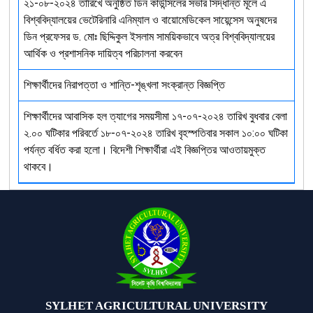
২১-০৮-২০২৪ তারিখে অনুষ্ঠিত ডিন কাউন্সিলের সভার সিদ্ধান্ত মূলে এ
বিশ্ববিদ্যালয়ের ভেটেরিনারি এনিম্যাল ও বায়োমেডিকেল সায়েন্সেস অনুষদের
ডিন প্রফেসর ড. মোঃ ছিদ্দিকুল ইসলাম সাময়িকভাবে অত্র বিশ্ববিদ্যালয়ের
আর্থিক ও প্রশাসনিক দায়িত্ব পরিচালনা করবেন
শিক্ষার্থীদের নিরাপত্তা ও শান্তি-শৃঙ্খলা সংক্রান্ত বিজ্ঞপ্তি
শিক্ষার্থীদের আবাসিক হল ত্যাগের সময়সীমা ১৭-০৭-২০২৪ তারিখ বুধবার বেলা
২.০০ ঘটিকার পরিবর্তে ১৮-০৭-২০২৪ তারিখ বৃহস্পতিবার সকাল ১০:০০ ঘটিকা
পর্যন্ত বর্ধিত করা হলো। বিদেশী শিক্ষার্থীরা এই বিজ্ঞপ্তির আওতায়মুক্ত
থাকবে।
SYLHET AGRICULTURAL UNIVERSITY