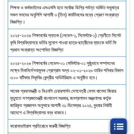
শিক্ষক ও কর্মকর্তাদের এসএসসি হতে সর্বোচ্চ ডিগ্রি পর্যন্ত অর্জিত শুধুমাত্র
সকল সনদের অনুলিপি আগামী ৩ (তিন) কার্যদিবসের মধ্যে প্রেরণ সংক্রান্ত
বিজ্ঞপ্তি।
২০২৫-২০২৬ শিক্ষাবর্ষের স্নাতক (লেভেল-১, সিমেস্টার-১) শ্রেণীতে সিলেট
কৃষি বিশ্ববিদ্যালয়ে ভর্তির সুযোগ পাওয়া ছাত্র-ছাত্রীদের ব্যাংকে ভর্তি ফি
প্রধান সংক্রান্ত সংশোধিত বিজ্ঞপ্তি
২০২৫-২০২৬ শিক্ষাবর্ষের লেভেল-০১ সেমিস্টার-০১ সুষ্ঠুভাবে সম্পাদনের
লক্ষ্যে দিকনির্দেশনামূলক প্রোগ্রাম অদ্য ০২-০১-২০২৬ তারিখ শনিবার বিকাল
৩:০০ ঘটিকায় সিকৃবির কেন্দ্রীয় অডিটরিয়াম এ অনুষ্ঠিত হবে।
সাবেক প্রধানমন্ত্রী ও বিএনপি চেয়ারপার্সন দেশনেত্রী বেগম খালেদা জিয়ার
মৃত্যুতে গণপ্রজাতন্ত্রী বাংলাদেশ সরকার, জনপ্রশাসন মন্ত্রণালয় কর্তৃক
জারিকৃত প্রজ্ঞাপন অনুসারে আগামী ৩১ ডিসেম্বর ২০২৫, বুধবার নির্বাহী
আদেশে এ বিশ্ববিদ্যালয় বন্ধ থাকবে।
করোনাভাইরাস প্রতিরোধে জরুরী বিজ্ঞপ্তি