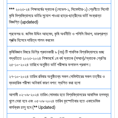
*** ২০২৩-২৪ শিক্ষাবর্ষের স্নাতক (লেভেল-১, সিমেস্টার-১) শ্রেণীতে সিলেট
কৃষি বিশ্ববিদ্যালয়ে ভর্তির সুযোগ পাওয়া ছাত্র-ছাত্রীদের ভর্তি সংক্রান্ত
বিজ্ঞপ্তি (updated)
প্রফেসর ড. জসিম উদ্দিন আহমেদ, কৃষি অর্থনীতি ও পলিসি বিভাগ, ভারপ্রাপ্ত
প্রক্টর হিসেবে দায়িত্ব পালন করবেন
কৃষিবিজ্ঞান বিষয়ে ডিগ্রি প্রদানকারী ৯ (নয়) টি পাবলিক বিশ্ববিদ্যালয়ে গুচ্ছ
পদ্ধতিতে ২০২৩-২০২৪ শিক্ষাবর্ষে ১ম বর্ষ স্নাতক (সম্মান)/স্নাতক শ্রেণির
২৫-১০-২০২৪ তারিখে অনুষ্ঠিত ভর্তি পরীক্ষার ফলাফল প্রকাশ।
২৭-১০-২০২৪ তারিখ রবিবার অনুষ্ঠিতব্য সকল সেমিস্টারের সকল তত্বীয় ও
ব্যবহারিক পরীক্ষা অনিবার্য কারণ বশত: স্থগিত করা হলো
আগামী ০২-০৯-২০২৪ তারিখ সোমবার হতে বিশ্ববিদ্যালয়ের আবাসিক হলসমূহ
খুলে দেয়া হবে এবং ০৫-০৯-২০২৪ তারিখ বৃহস্পতিবার হতে একাডেমিক
কার্যক্রম চালু হবে (** Updated)