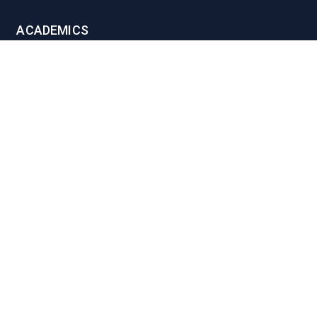
ACADEMICS
Faculties of SAU
Central Library
PMUAC V. T. Hospital
Undergraduate Admission
Post Graduate Admission
International Students
OFFICES
Vice-Chancellor Office