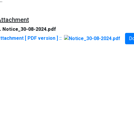
..
Attachment
. Notice_30-08-2024.pdf
ttachment [ PDF version ] ::
D