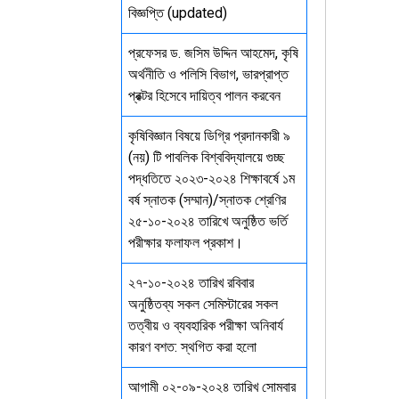
বিজ্ঞপ্তি (updated)
প্রফেসর ড. জসিম উদ্দিন আহমেদ, কৃষি
অর্থনীতি ও পলিসি বিভাগ, ভারপ্রাপ্ত
প্রক্টর হিসেবে দায়িত্ব পালন করবেন
কৃষিবিজ্ঞান বিষয়ে ডিগ্রি প্রদানকারী ৯
(নয়) টি পাবলিক বিশ্ববিদ্যালয়ে গুচ্ছ
পদ্ধতিতে ২০২৩-২০২৪ শিক্ষাবর্ষে ১ম
বর্ষ স্নাতক (সম্মান)/স্নাতক শ্রেণির
২৫-১০-২০২৪ তারিখে অনুষ্ঠিত ভর্তি
পরীক্ষার ফলাফল প্রকাশ।
২৭-১০-২০২৪ তারিখ রবিবার
অনুষ্ঠিতব্য সকল সেমিস্টারের সকল
তত্বীয় ও ব্যবহারিক পরীক্ষা অনিবার্য
কারণ বশত: স্থগিত করা হলো
আগামী ০২-০৯-২০২৪ তারিখ সোমবার