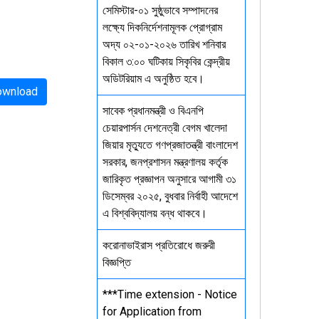
সেমিস্টার-০১ সুষ্ঠুভাবে সম্পাদনের
লক্ষ্যে দিকনির্দেশনামূলক প্রোগ্রাম
অদ্য ০২-০১-২০২৬ তারিখ শনিবার
বিকাল ৩:০০ ঘটিকায় সিকৃবির কেন্দ্রীয়
অডিটরিয়াম এ অনুষ্ঠিত হবে।
ownload
সাবেক প্রধানমন্ত্রী ও বিএনপি
চেয়ারপার্সন দেশনেত্রী বেগম খালেদা
জিয়ার মৃত্যুতে গণপ্রজাতন্ত্রী বাংলাদেশ
সরকার, জনপ্রশাসন মন্ত্রণালয় কর্তৃক
জারিকৃত প্রজ্ঞাপন অনুসারে আগামী ৩১
ডিসেম্বর ২০২৫, বুধবার নির্বাহী আদেশে
এ বিশ্ববিদ্যালয় বন্ধ থাকবে।
করোনাভাইরাস প্রতিরোধে জরুরী
বিজ্ঞপ্তি
***Time extension - Notice
for Application from