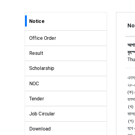
Notice
Not
Office Order
আগাম
বৃহস
Result
Thu
Scholarship
এতদ্
NOC
২৮-০
(ক) 
Tender
হলসম
(খ) 
Job Circular
কালচ
(গ)
হবে এ
Download