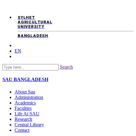
SYLHET
AGRICULTURAL
UNIVERSITY
BANGLADESH
EN
Search
SAU
BANGLADESH
About Sau
Administration
Academics
Faculties
Life At SAU
Research
Central Library
Contact