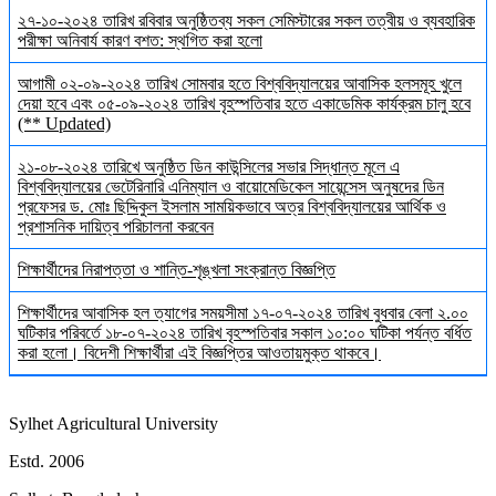
২৭-১০-২০২৪ তারিখ রবিবার অনুষ্ঠিতব্য সকল সেমিস্টারের সকল তত্বীয় ও ব্যবহারিক
পরীক্ষা অনিবার্য কারণ বশত: স্থগিত করা হলো
আগামী ০২-০৯-২০২৪ তারিখ সোমবার হতে বিশ্ববিদ্যালয়ের আবাসিক হলসমূহ খুলে
দেয়া হবে এবং ০৫-০৯-২০২৪ তারিখ বৃহস্পতিবার হতে একাডেমিক কার্যক্রম চালু হবে
(** Updated)
২১-০৮-২০২৪ তারিখে অনুষ্ঠিত ডিন কাউন্সিলের সভার সিদ্ধান্ত মূলে এ
বিশ্ববিদ্যালয়ের ভেটেরিনারি এনিম্যাল ও বায়োমেডিকেল সায়েন্সেস অনুষদের ডিন
প্রফেসর ড. মোঃ ছিদ্দিকুল ইসলাম সাময়িকভাবে অত্র বিশ্ববিদ্যালয়ের আর্থিক ও
প্রশাসনিক দায়িত্ব পরিচালনা করবেন
শিক্ষার্থীদের নিরাপত্তা ও শান্তি-শৃঙ্খলা সংক্রান্ত বিজ্ঞপ্তি
শিক্ষার্থীদের আবাসিক হল ত্যাগের সময়সীমা ১৭-০৭-২০২৪ তারিখ বুধবার বেলা ২.০০
ঘটিকার পরিবর্তে ১৮-০৭-২০২৪ তারিখ বৃহস্পতিবার সকাল ১০:০০ ঘটিকা পর্যন্ত বর্ধিত
করা হলো। বিদেশী শিক্ষার্থীরা এই বিজ্ঞপ্তির আওতায়মুক্ত থাকবে।
Sylhet Agricultural University
Estd. 2006