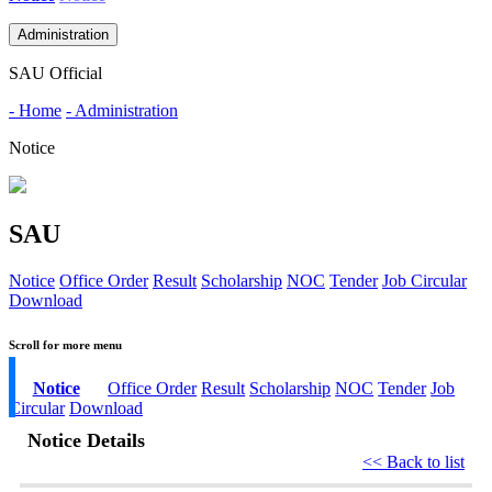
Administration
SAU Official
- Home
- Administration
Notice
SAU
Notice
Office Order
Result
Scholarship
NOC
Tender
Job Circular
Download
Scroll for more menu
Notice
Office Order
Result
Scholarship
NOC
Tender
Job
Circular
Download
Notice Details
<< Back to list