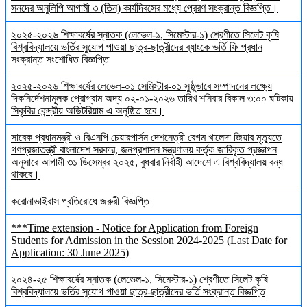
সনদের অনুলিপি আগামী ৩ (তিন) কার্যদিবসের মধ্যে প্রেরণ সংক্রান্ত বিজ্ঞপ্তি।
২০২৫-২০২৬ শিক্ষাবর্ষের স্নাতক (লেভেল-১, সিমেস্টার-১) শ্রেণীতে সিলেট কৃষি
বিশ্ববিদ্যালয়ে ভর্তির সুযোগ পাওয়া ছাত্র-ছাত্রীদের ব্যাংকে ভর্তি ফি প্রধান
সংক্রান্ত সংশোধিত বিজ্ঞপ্তি
২০২৫-২০২৬ শিক্ষাবর্ষের লেভেল-০১ সেমিস্টার-০১ সুষ্ঠুভাবে সম্পাদনের লক্ষ্যে
দিকনির্দেশনামূলক প্রোগ্রাম অদ্য ০২-০১-২০২৬ তারিখ শনিবার বিকাল ৩:০০ ঘটিকায়
সিকৃবির কেন্দ্রীয় অডিটরিয়াম এ অনুষ্ঠিত হবে।
সাবেক প্রধানমন্ত্রী ও বিএনপি চেয়ারপার্সন দেশনেত্রী বেগম খালেদা জিয়ার মৃত্যুতে
গণপ্রজাতন্ত্রী বাংলাদেশ সরকার, জনপ্রশাসন মন্ত্রণালয় কর্তৃক জারিকৃত প্রজ্ঞাপন
অনুসারে আগামী ৩১ ডিসেম্বর ২০২৫, বুধবার নির্বাহী আদেশে এ বিশ্ববিদ্যালয় বন্ধ
থাকবে।
করোনাভাইরাস প্রতিরোধে জরুরী বিজ্ঞপ্তি
***Time extension - Notice for Application from Foreign
Students for Admission in the Session 2024-2025 (Last Date for
Application: 30 June 2025)
২০২৪-২৫ শিক্ষাবর্ষের স্নাতক (লেভেল-১, সিমেস্টার-১) শ্রেণীতে সিলেট কৃষি
বিশ্ববিদ্যালয়ে ভর্তির সুযোগ পাওয়া ছাত্র-ছাত্রীদের ভর্তি সংক্রান্ত বিজ্ঞপ্তি