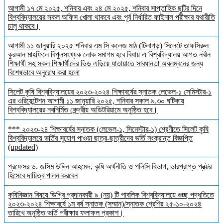
আগামী ১৭ মে ২০২৫, শনিবার এবং ২৪ মে ২০২৫, শনিবার সাপ্তাহিক ছুটির দিনে
বিশ্ববিদ্যালয়ের সকল অফিস খোলা থাকবে এবং পূর্ব নির্ধারিত ফাইনাল পরীক্ষার যথারীতি
চালু থাকবে।
আগামী ১১ জানুয়ারি ২০২৫ শনিবার এম সি কলেজ মাঠ (টিলাগড়) সিলেটে তাফসিরুল
কুরআন মাহফিলে বিপুলসংখ্যক লোক সমাগম হবে বিধায় এ বিশ্ববিদ্যালয় আগত নবীন
শিক্ষার্থী সহ সকল শিক্ষার্থীদের ভিড় এড়িয়ে যাতায়াতে সাবধানতা অবলম্বনের জন্য
বিশেষভাবে অনুরোধ করা হলো
সিলেট কৃষি বিশ্ববিদ্যালয়ের ২০২৩-২০২৪ শিক্ষাবর্ষের স্নাতক লেভেল-১ সেমিস্টার-১
এর ওরিয়েন্টেশন আগামী ১১ জানুয়ারি ২০২৫, শনিবার সকাল ৯.৩০ ঘটিকায়
বিশ্ববিদ্যালয়ের নবনির্মিত কেন্দ্রীয় অডিটরিয়ামে অনুষ্ঠিত হবে।
*** ২০২৩-২৪ শিক্ষাবর্ষের স্নাতক (লেভেল-১, সিমেস্টার-১) শ্রেণীতে সিলেট কৃষি
বিশ্ববিদ্যালয়ে ভর্তির সুযোগ পাওয়া ছাত্র-ছাত্রীদের ভর্তি সংক্রান্ত বিজ্ঞপ্তি
(updated)
প্রফেসর ড. জসিম উদ্দিন আহমেদ, কৃষি অর্থনীতি ও পলিসি বিভাগ, ভারপ্রাপ্ত প্রক্টর
হিসেবে দায়িত্ব পালন করবেন
কৃষিবিজ্ঞান বিষয়ে ডিগ্রি প্রদানকারী ৯ (নয়) টি পাবলিক বিশ্ববিদ্যালয়ে গুচ্ছ পদ্ধতিতে
২০২৩-২০২৪ শিক্ষাবর্ষে ১ম বর্ষ স্নাতক (সম্মান)/স্নাতক শ্রেণির ২৫-১০-২০২৪
তারিখে অনুষ্ঠিত ভর্তি পরীক্ষার ফলাফল প্রকাশ।