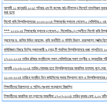
আগামী ১১ জানুয়ারি ২০২৫ শনিবার এম সি কলেজ মাঠ (টিলাগড়) সিলেটে তাফসিরুল কুরআন 
করা হলো
সিলেট কৃষি বিশ্ববিদ্যালয়ের ২০২৩-২০২৪ শিক্ষাবর্ষের স্নাতক লেভেল-১ সেমিস্টার-১ এর 
*** ২০২৩-২৪ শিক্ষাবর্ষের স্নাতক (লেভেল-১, সিমেস্টার-১) শ্রেণীতে সিলেট কৃষি বিশ্ববি
প্রফেসর ড. জসিম উদ্দিন আহমেদ, কৃষি অর্থনীতি ও পলিসি বিভাগ, ভারপ্রাপ্ত প্রক্টর হিস
কৃষিবিজ্ঞান বিষয়ে ডিগ্রি প্রদানকারী ৯ (নয়) টি পাবলিক বিশ্ববিদ্যালয়ে গুচ্ছ পদ্ধতিতে
২৭-১০-২০২৪ তারিখ রবিবার অনুষ্ঠিতব্য সকল সেমিস্টারের সকল তত্বীয় ও ব্যবহারিক পরী
আগামী ০২-০৯-২০২৪ তারিখ সোমবার হতে বিশ্ববিদ্যালয়ের আবাসিক হলসমূহ খুলে দেয়া 
২১-০৮-২০২৪ তারিখে অনুষ্ঠিত ডিন কাউন্সিলের সভার সিদ্ধান্ত মূলে এ বিশ্ববিদ্যালয়ের
শিক্ষার্থীদের নিরাপত্তা ও শান্তি-শৃঙ্খলা সংক্রান্ত বিজ্ঞপ্তি
শিক্ষার্থীদের আবাসিক হল ত্যাগের সময়সীমা ১৭-০৭-২০২৪ তারিখ বুধবার বেলা ২.০০ ঘটিকা