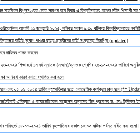
মাহফিলে বিপুলসংখ্যক লোক সমাগম হবে বিধায় এ বিশ্ববিদ্যালয় আগত নবীন শিক্ষার্থী সহ সক
ওরিয়েন্টেশন আগামী ১১ জানুয়ারি ২০২৫, শনিবার সকাল ৯.৩০ ঘটিকায় বিশ্ববিদ্যালয়ের নবনির্মি
দ্যালয়ে ভর্তির সুযোগ পাওয়া ছাত্র-ছাত্রীদের ভর্তি সংক্রান্ত বিজ্ঞপ্তি (updated)
েবে দায়িত্ব পালন করবেন
 ২০২৩-২০২৪ শিক্ষাবর্ষে ১ম বর্ষ স্নাতক (সম্মান)/স্নাতক শ্রেণির ২৫-১০-২০২৪ তারিখে অনুষ্
ক্ষা অনিবার্য কারণ বশত: স্থগিত করা হলো
হবে এবং ০৫-০৯-২০২৪ তারিখ বৃহস্পতিবার হতে একাডেমিক কার্যক্রম চালু হবে (** Upda
 ভেটেরিনারি এনিম্যাল ও বায়োমেডিকেল সায়েন্সেস অনুষদের ডিন প্রফেসর ড. মোঃ ছিদ্দিকুল 
র পরিবর্তে ১৮-০৭-২০২৪ তারিখ বৃহস্পতিবার সকাল ১০:০০ ঘটিকা পর্যন্ত বর্ধিত করা হলো। ব