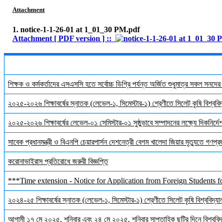
Attachment
1. notice-1-1-26-01 at 1_01_30 PM.pdf
Attachment [ PDF version ] ::
শিক্ষক ও কর্মকর্তাদের এসএসসি হতে সর্বোচ্চ ডিগ্রি পর্যন্ত অর্জিত শুধুমাত্র সকল সনদে
২০২৫-২০২৬ শিক্ষাবর্ষের স্নাতক (লেভেল-১, সিমেস্টার-১) শ্রেণীতে সিলেট কৃষি বিশ্ববিদ্
২০২৫-২০২৬ শিক্ষাবর্ষের লেভেল-০১ সেমিস্টার-০১ সুষ্ঠুভাবে সম্পাদনের লক্ষ্যে দিকনির্
সাবেক প্রধানমন্ত্রী ও বিএনপি চেয়ারপার্সন দেশনেত্রী বেগম খালেদা জিয়ার মৃত্যুতে গণপ্র
করোনাভাইরাস প্রতিরোধে জরুরী বিজ্ঞপ্তি
***Time extension - Notice for Application from Foreign Students f
২০২৪-২৫ শিক্ষাবর্ষের স্নাতক (লেভেল-১, সিমেস্টার-১) শ্রেণীতে সিলেট কৃষি বিশ্ববিদ্যালয়
আগামী ১৭ মে ২০২৫, শনিবার এবং ২৪ মে ২০২৫, শনিবার সাপ্তাহিক ছুটির দিনে বিশ্ববিদ্য