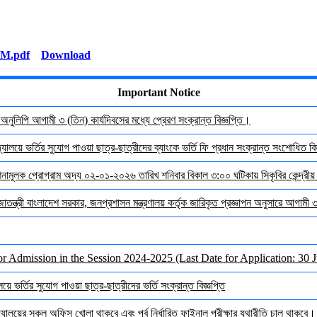
Download
Important Notice
র অনুলিপি আগামী ৩ (তিন) কার্যদিবসের মধ্যে প্রেরণ সংক্রান্ত বিজ্ঞপ্তি।
যালয়ে ভর্তির সুযোগ পাওয়া ছাত্র-ছাত্রীদের ব্যাংকে ভর্তি ফি প্রধান সংক্রান্ত সংশোধিত বিজ
দেশনামূলক প্রোগ্রাম অদ্য ০২-০১-২০২৬ তারিখ শনিবার বিকাল ৩:০০ ঘটিকায় সিকৃবির কেন্দ্রীয
জাতন্ত্রী বাংলাদেশ সরকার, জনপ্রশাসন মন্ত্রণালয় কর্তৃক জারিকৃত প্রজ্ঞাপন অনুসারে আগামী
or Admission in the Session 2024-2025 (Last Date for Application: 30 
ে ভর্তির সুযোগ পাওয়া ছাত্র-ছাত্রীদের ভর্তি সংক্রান্ত বিজ্ঞপ্তি
ালয়ের সকল অফিস খোলা থাকবে এবং পূর্ব নির্ধারিত ফাইনাল পরীক্ষার যথারীতি চালু থাকবে।