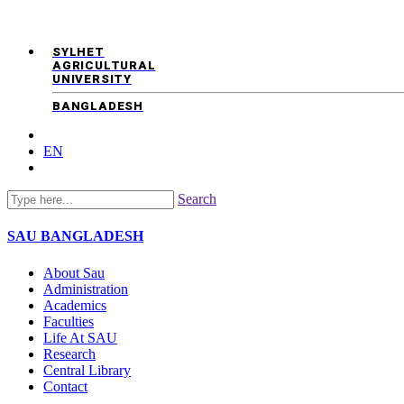
SYLHET
AGRICULTURAL
UNIVERSITY
BANGLADESH
EN
Search
SAU
BANGLADESH
About Sau
Administration
Academics
Faculties
Life At SAU
Research
Central Library
Contact