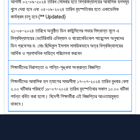
আগামী ০২-০৯-২০২৪ তারিখ সোমবার হতে বিশ্ববিদ্যালয়ের আবাসিক হলসমূহ
খুলে দেয়া হবে এবং ০৫-০৯-২০২৪ তারিখ বৃহস্পতিবার হতে একাডেমিক
কার্যক্রম চালু হবে (** Updated)
২১-০৮-২০২৪ তারিখে অনুষ্ঠিত ডিন কাউন্সিলের সভার সিদ্ধান্ত মূলে এ
বিশ্ববিদ্যালয়ের ভেটেরিনারি এনিম্যাল ও বায়োমেডিকেল সায়েন্সেস অনুষদের
ডিন প্রফেসর ড. মোঃ ছিদ্দিকুল ইসলাম সাময়িকভাবে অত্র বিশ্ববিদ্যালয়ের
আর্থিক ও প্রশাসনিক দায়িত্ব পরিচালনা করবেন
শিক্ষার্থীদের নিরাপত্তা ও শান্তি-শৃঙ্খলা সংক্রান্ত বিজ্ঞপ্তি
শিক্ষার্থীদের আবাসিক হল ত্যাগের সময়সীমা ১৭-০৭-২০২৪ তারিখ বুধবার বেলা
২.০০ ঘটিকার পরিবর্তে ১৮-০৭-২০২৪ তারিখ বৃহস্পতিবার সকাল ১০:০০ ঘটিকা
পর্যন্ত বর্ধিত করা হলো। বিদেশী শিক্ষার্থীরা এই বিজ্ঞপ্তির আওতায়মুক্ত
থাকবে।