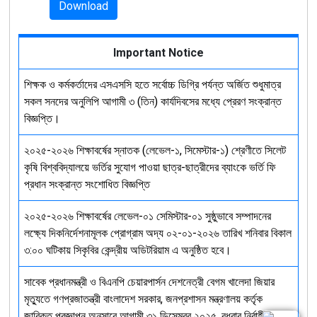
Download
Important Notice
শিক্ষক ও কর্মকর্তাদের এসএসসি হতে সর্বোচ্চ ডিগ্রি পর্যন্ত অর্জিত শুধুমাত্র
সকল সনদের অনুলিপি আগামী ৩ (তিন) কার্যদিবসের মধ্যে প্রেরণ সংক্রান্ত
বিজ্ঞপ্তি।
২০২৫-২০২৬ শিক্ষাবর্ষের স্নাতক (লেভেল-১, সিমেস্টার-১) শ্রেণীতে সিলেট
কৃষি বিশ্ববিদ্যালয়ে ভর্তির সুযোগ পাওয়া ছাত্র-ছাত্রীদের ব্যাংকে ভর্তি ফি
প্রধান সংক্রান্ত সংশোধিত বিজ্ঞপ্তি
২০২৫-২০২৬ শিক্ষাবর্ষের লেভেল-০১ সেমিস্টার-০১ সুষ্ঠুভাবে সম্পাদনের
লক্ষ্যে দিকনির্দেশনামূলক প্রোগ্রাম অদ্য ০২-০১-২০২৬ তারিখ শনিবার বিকাল
৩:০০ ঘটিকায় সিকৃবির কেন্দ্রীয় অডিটরিয়াম এ অনুষ্ঠিত হবে।
সাবেক প্রধানমন্ত্রী ও বিএনপি চেয়ারপার্সন দেশনেত্রী বেগম খালেদা জিয়ার
মৃত্যুতে গণপ্রজাতন্ত্রী বাংলাদেশ সরকার, জনপ্রশাসন মন্ত্রণালয় কর্তৃক
জারিকৃত প্রজ্ঞাপন অনুসারে আগামী ৩১ ডিসেম্বর ২০২৫, বুধবার নির্বাহী