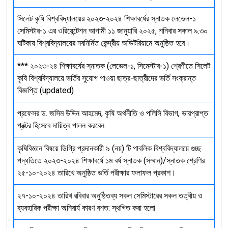
সিলেট কৃষি বিশ্ববিদ্যালয়ের ২০২৩-২০২৪ শিক্ষাবর্ষের স্নাতক লেভেল-১
সেমিস্টার-১ এর ওরিয়েন্টেশন আগামী ১১ জানুয়ারি ২০২৫, শনিবার সকাল ৯.৩০
ঘটিকায় বিশ্ববিদ্যালয়ের নবনির্মিত কেন্দ্রীয় অডিটরিয়ামে অনুষ্ঠিত হবে।
*** ২০২৩-২৪ শিক্ষাবর্ষের স্নাতক (লেভেল-১, সিমেস্টার-১) শ্রেণীতে সিলেট
কৃষি বিশ্ববিদ্যালয়ে ভর্তির সুযোগ পাওয়া ছাত্র-ছাত্রীদের ভর্তি সংক্রান্ত
বিজ্ঞপ্তি (updated)
প্রফেসর ড. জসিম উদ্দিন আহমেদ, কৃষি অর্থনীতি ও পলিসি বিভাগ, ভারপ্রাপ্ত
প্রক্টর হিসেবে দায়িত্ব পালন করবেন
কৃষিবিজ্ঞান বিষয়ে ডিগ্রি প্রদানকারী ৯ (নয়) টি পাবলিক বিশ্ববিদ্যালয়ে গুচ্ছ
পদ্ধতিতে ২০২৩-২০২৪ শিক্ষাবর্ষে ১ম বর্ষ স্নাতক (সম্মান)/স্নাতক শ্রেণির
২৫-১০-২০২৪ তারিখে অনুষ্ঠিত ভর্তি পরীক্ষার ফলাফল প্রকাশ।
২৭-১০-২০২৪ তারিখ রবিবার অনুষ্ঠিতব্য সকল সেমিস্টারের সকল তত্বীয় ও
ব্যবহারিক পরীক্ষা অনিবার্য কারণ বশত: স্থগিত করা হলো