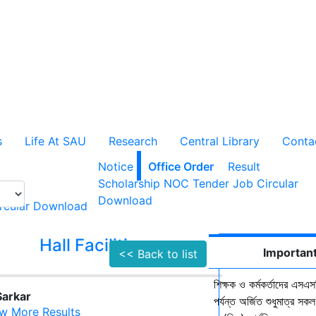
s
Life At SAU
Research
Central Library
Conta
Notice
Office Order
Result
Scholarship
NOC
Tender
Job Circular
Download
rcular
Download
Hall Facilities
Campus Faci
Important
<< Back to list
শিক্ষক ও কর্মকর্তাদের এসএসস
Sarkar
পর্যন্ত অর্জিত শুধুমাত্র স
w More Results