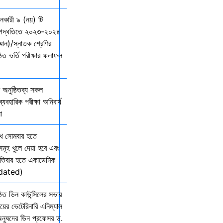
দানকারী ৯ (নয়) টি
্ছ পদ্ধতিতে ২০২৩-২০২৪
ম্মান)/স্নাতক শ্রেণির
ত ভর্তি পরীক্ষার ফলাফল
অনুষ্ঠিতব্য সকল
যবহারিক পরীক্ষা অনিবার্য
ো
খ সোমবার হতে
সমূহ খুলে দেয়া হবে এবং
তিবার হতে একাডেমিক
Updated)
িত ডিন কাউন্সিলের সভার
ালয়ের ভেটেরিনারি এনিম্যাল
অনুষদের ডিন প্রফেসর ড.