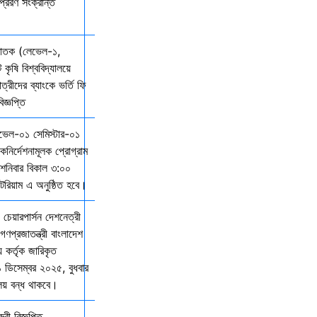
্রেরণ সংক্রান্ত
্নাতক (লেভেল-১,
 কৃষি বিশ্ববিদ্যালয়ে
ত্রীদের ব্যাংকে ভর্তি ফি
জ্ঞপ্তি
েভেল-০১ সেমিস্টার-০১
দিকনির্দেশনামূলক প্রোগ্রাম
নিবার বিকাল ৩:০০
িটরিয়াম এ অনুষ্ঠিত হবে।
 চেয়ারপার্সন দেশনেত্রী
গণপ্রজাতন্ত্রী বাংলাদেশ
় কর্তৃক জারিকৃত
১ ডিসেম্বর ২০২৫, বুধবার
ালয় বন্ধ থাকবে।
ী বিজ্ঞপ্তি