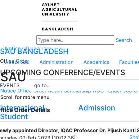
SYLHET
AGRICULTURAL
UNIVERSITY
BANGLADESH
Search
Notice
Office Order
SAU
BANGLADESH
Office Order
About Sau
Administration
Academics
Facultie
UPCOMING CONFERENCE/EVENTS
SAU
EVENTS
Notice
Office Order
Result
Scholarship
NOC
Tender
Job Ci
Scroll for more menu
International
Admission
ffice Order Details
Student
ewly appointed Director, IQAC Professor Dr. Pijush Kanti 
Sho
hursday 09-Feb-2023 [10:02:36]