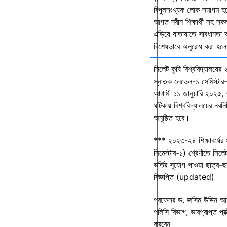
বিপুলসংখ্যক লোক সমাগম হবে 
আগত নবীন শিক্ষার্থী সহ সকল 
এড়িয়ে যাতায়াতে সাবধানতা
বিশেষভাবে অনুরোধ করা হল
সিলেট কৃষি বিশ্ববিদ্যালয়ের
স্নাতক লেভেল-১ সেমিস্টার-
আগামী ১১ জানুয়ারি ২০২৫,
ঘটিকায় বিশ্ববিদ্যালয়ের নবনির
অনুষ্ঠিত হবে।
*** ২০২৩-২৪ শিক্ষাবর্ষের
সিমেস্টার-১) শ্রেণীতে সিলেট
ভর্তির সুযোগ পাওয়া ছাত্র-ছা
বিজ্ঞপ্তি (updated)
প্রফেসর ড. জসিম উদ্দিন আহ
পলিসি বিভাগ, ভারপ্রাপ্ত প্রক
করবেন