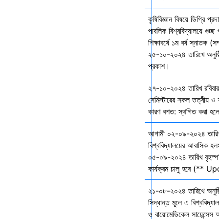
কৃষিবিজ্ঞান বিষয়ে ডিগ্রি প্র
পাবলিক বিশ্ববিদ্যালয়ে গুচ
শিক্ষাবর্ষে ১ম বর্ষ স্নাতক (স
২৫-১০-২০২৪ তারিখে অনুষ্ঠি
প্রকাশ।
২৭-১০-২০২৪ তারিখ রবিবার 
সেমিস্টারের সকল তত্বীয় ও ব্
কারণ বশত: স্থগিত করা হল
আগামী ০২-০৯-২০২৪ তারি
বিশ্ববিদ্যালয়ের আবাসিক হল
০৫-০৯-২০২৪ তারিখ বৃহস্প
কার্যক্রম চালু হবে (** 
২১-০৮-২০২৪ তারিখে অনুষ্ঠ
সিদ্ধান্ত মূলে এ বিশ্ববিদ্য
ও বায়োমেডিকেল সায়েন্সেস 