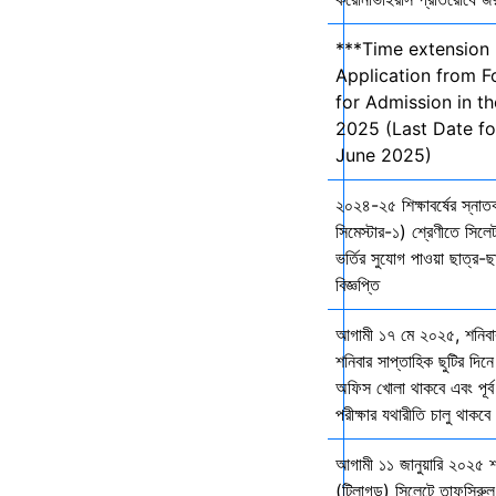
***Time extension 
Application from F
for Admission in t
2025 (Last Date fo
June 2025)
২০২৪-২৫ শিক্ষাবর্ষের স্না
সিমেস্টার-১) শ্রেণীতে সিলেট
ভর্তির সুযোগ পাওয়া ছাত্র-ছা
বিজ্ঞপ্তি
আগামী ১৭ মে ২০২৫, শনিব
শনিবার সাপ্তাহিক ছুটির দিনে
অফিস খোলা থাকবে এবং পূর্ব 
পরীক্ষার যথারীতি চালু থাকব
আগামী ১১ জানুয়ারি ২০২৫ 
(টিলাগড়) সিলেটে তাফসিরু