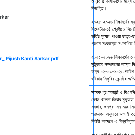
৩ (তিন) কার্যদিবসের মধ্যে প
বিজ্ঞপ্তি।
rkar
২০২৫-২০২৬ শিক্ষাবর্ষের স
সিমেস্টার-১) শ্রেণীতে সিলেট
ভর্তির সুযোগ পাওয়া ছাত্র-ছা
প্রধান সংক্রান্ত সংশোধিত বি
২০২৫-২০২৬ শিক্ষাবর্ষের ল
সুষ্ঠুভাবে সম্পাদনের লক্ষ্যে 
অদ্য ০২-০১-২০২৬ তারিখ শ
ঘটিকায় সিকৃবির কেন্দ্রীয় অড
সাবেক প্রধানমন্ত্রী ও বিএনপি
বেগম খালেদা জিয়ার মৃত্যুতে 
সরকার, জনপ্রশাসন মন্ত্রণালয
প্রজ্ঞাপন অনুসারে আগামী ৩
নির্বাহী আদেশে এ বিশ্ববিদ্য
করোনাভাইরাস প্রতিরোধে জরুর