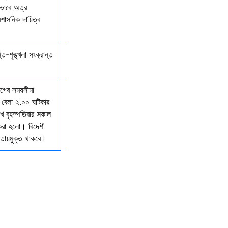
কভাবে অত্র
রশাসনিক দায়িত্ব
্তি-শৃঙ্খলা সংক্রান্ত
যাগের সময়সীমা
 বেলা ২.০০ ঘটিকার
খ বৃহস্পতিবার সকাল
 করা হলো। বিদেশী
আওতায়মুক্ত থাকবে।