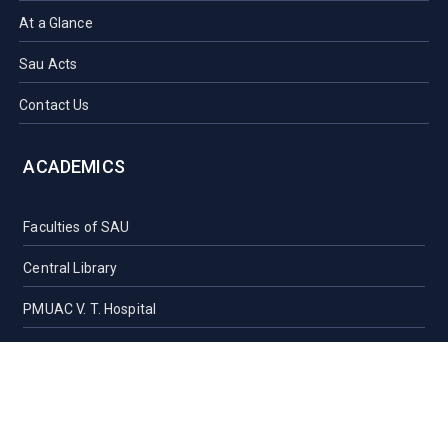
At a Glance
Sau Acts
Contact Us
ACADEMICS
Faculties of SAU
Central Library
PMUAC V. T. Hospital
Undergraduate Admission
Post Graduate Admission
International Students