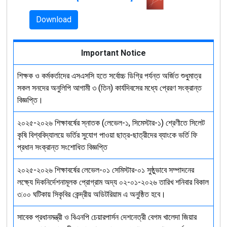
Download
Important Notice
শিক্ষক ও কর্মকর্তাদের এসএসসি হতে সর্বোচ্চ ডিগ্রি পর্যন্ত অর্জিত শুধুমাত্র
সকল সনদের অনুলিপি আগামী ৩ (তিন) কার্যদিবসের মধ্যে প্রেরণ সংক্রান্ত
বিজ্ঞপ্তি।
২০২৫-২০২৬ শিক্ষাবর্ষের স্নাতক (লেভেল-১, সিমেস্টার-১) শ্রেণীতে সিলেট
কৃষি বিশ্ববিদ্যালয়ে ভর্তির সুযোগ পাওয়া ছাত্র-ছাত্রীদের ব্যাংকে ভর্তি ফি
প্রধান সংক্রান্ত সংশোধিত বিজ্ঞপ্তি
২০২৫-২০২৬ শিক্ষাবর্ষের লেভেল-০১ সেমিস্টার-০১ সুষ্ঠুভাবে সম্পাদনের
লক্ষ্যে দিকনির্দেশনামূলক প্রোগ্রাম অদ্য ০২-০১-২০২৬ তারিখ শনিবার বিকাল
৩:০০ ঘটিকায় সিকৃবির কেন্দ্রীয় অডিটরিয়াম এ অনুষ্ঠিত হবে।
সাবেক প্রধানমন্ত্রী ও বিএনপি চেয়ারপার্সন দেশনেত্রী বেগম খালেদা জিয়ার