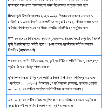
যাতায়াতে সাবধানতা অবলম্বনের জন্য বিশেষভাবে অনুরোধ করা হলো
সিলেট কৃষি বিশ্ববিদ্যালয়ের ২০২৩-২০২৪ শিক্ষাবর্ষের স্নাতক লেভেল-১
সেমিস্টার-১ এর ওরিয়েন্টেশন আগামী ১১ জানুয়ারি ২০২৫, শনিবার সকাল ৯.৩০
ঘটিকায় বিশ্ববিদ্যালয়ের নবনির্মিত কেন্দ্রীয় অডিটরিয়ামে অনুষ্ঠিত হবে।
*** ২০২৩-২৪ শিক্ষাবর্ষের স্নাতক (লেভেল-১, সিমেস্টার-১) শ্রেণীতে সিলেট
কৃষি বিশ্ববিদ্যালয়ে ভর্তির সুযোগ পাওয়া ছাত্র-ছাত্রীদের ভর্তি সংক্রান্ত
বিজ্ঞপ্তি (updated)
প্রফেসর ড. জসিম উদ্দিন আহমেদ, কৃষি অর্থনীতি ও পলিসি বিভাগ, ভারপ্রাপ্ত
প্রক্টর হিসেবে দায়িত্ব পালন করবেন
কৃষিবিজ্ঞান বিষয়ে ডিগ্রি প্রদানকারী ৯ (নয়) টি পাবলিক বিশ্ববিদ্যালয়ে গুচ্ছ
পদ্ধতিতে ২০২৩-২০২৪ শিক্ষাবর্ষে ১ম বর্ষ স্নাতক (সম্মান)/স্নাতক শ্রেণির
২৫-১০-২০২৪ তারিখে অনুষ্ঠিত ভর্তি পরীক্ষার ফলাফল প্রকাশ।
২৭-১০-২০২৪ তারিখ রবিবার অনুষ্ঠিতব্য সকল সেমিস্টারের সকল তত্বীয় ও
ব্যবহারিক পরীক্ষা অনিবার্য কারণ বশত: স্থগিত করা হলো