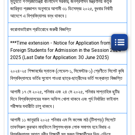
মৃত্যুতে গণপ্রজাতন্ত্রী বাংলাদেশ সরকার, জনপ্রশাসন মন্ত্রণালয় কর্তৃক
জারিকৃত প্রজ্ঞাপন অনুসারে আগামী ৩১ ডিসেম্বর ২০২৫, বুধবার নির্বাহী
আদেশে এ বিশ্ববিদ্যালয় বন্ধ থাকবে।
করোনাভাইরাস প্রতিরোধে জরুরী বিজ্ঞপ্তি
***Time extension - Notice for Application from
Foreign Students for Admission in the Session 2024-
2025 (Last Date for Application: 30 June 2025)
২০২৪-২৫ শিক্ষাবর্ষের স্নাতক (লেভেল-১, সিমেস্টার-১) শ্রেণীতে সিলেট কৃষি
বিশ্ববিদ্যালয়ে ভর্তির সুযোগ পাওয়া ছাত্র-ছাত্রীদের ভর্তি সংক্রান্ত বিজ্ঞপ্তি
আগামী ১৭ মে ২০২৫, শনিবার এবং ২৪ মে ২০২৫, শনিবার সাপ্তাহিক ছুটির
দিনে বিশ্ববিদ্যালয়ের সকল অফিস খোলা থাকবে এবং পূর্ব নির্ধারিত ফাইনাল
পরীক্ষার যথারীতি চালু থাকবে।
আগামী ১১ জানুয়ারি ২০২৫ শনিবার এম সি কলেজ মাঠ (টিলাগড়) সিলেটে
তাফসিরুল কুরআন মাহফিলে বিপুলসংখ্যক লোক সমাগম হবে বিধায় এ
বিশ্ববিদ্যালয় আগত নবীন শিক্ষার্থী সহ সকল শিক্ষার্থীদের ভিড় এড়িয়ে