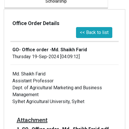
Scholarship
NOC
Office Order Details
<< Back to list
Tender
GO- Office order -Md. Shaikh Farid
Job Circular
Thursday 19-Sep-2024 [04:09:12]
Download
Md. Shaikh Farid
Assistant Professor
Dept. of Agricultural Marketing and Business
Management
Sylhet Agricultural University, Sylhet
Attachment