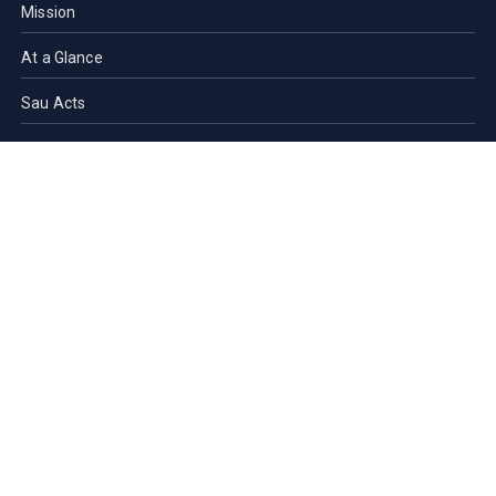
Mission
At a Glance
Sau Acts
Contact Us
ACADEMICS
Faculties of SAU
Central Library
PMUAC V. T. Hospital
Undergraduate Admission
Post Graduate Admission