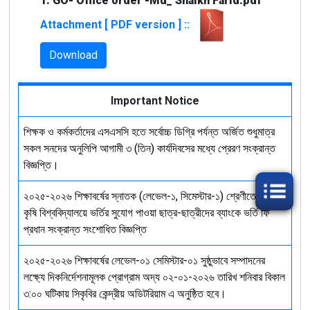
1. GO- Office order -Md_ Shaikh Farid.pdf
Attachment [ PDF version ] ::
Download
Important Notice
শিক্ষক ও কর্মকর্তাদের এসএসসি হতে সর্বোচ্চ ডিগ্রি পর্যন্ত অর্জিত শুধুমাত্র
সকল সনদের অনুলিপি আগামী ৩ (তিন) কার্যদিবসের মধ্যে প্রেরণ সংক্রান্ত
বিজ্ঞপ্তি।
২০২৫-২০২৬ শিক্ষাবর্ষের স্নাতক (লেভেল-১, সিমেস্টার-১) শ্রেণীতে সিলেট
কৃষি বিশ্ববিদ্যালয়ে ভর্তির সুযোগ পাওয়া ছাত্র-ছাত্রীদের ব্যাংকে ভর্তি ফি
প্রধান সংক্রান্ত সংশোধিত বিজ্ঞপ্তি
২০২৫-২০২৬ শিক্ষাবর্ষের লেভেল-০১ সেমিস্টার-০১ সুষ্ঠুভাবে সম্পাদনের
লক্ষ্যে দিকনির্দেশনামূলক প্রোগ্রাম অদ্য ০২-০১-২০২৬ তারিখ শনিবার বিকাল
৩:০০ ঘটিকায় সিকৃবির কেন্দ্রীয় অডিটরিয়াম এ অনুষ্ঠিত হবে।