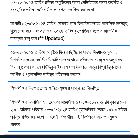
২৭-১০-২০২৪ তারিখ রবিবার অনুষ্ঠিতব্য সকল সেমিস্টারের সকল তত্বীয় ও
ব্যবহারিক পরীক্ষা অনিবার্য কারণ বশত: স্থগিত করা হলো
আগামী ০২-০৯-২০২৪ তারিখ সোমবার হতে বিশ্ববিদ্যালয়ের আবাসিক হলসমূহ
খুলে দেয়া হবে এবং ০৫-০৯-২০২৪ তারিখ বৃহস্পতিবার হতে একাডেমিক
কার্যক্রম চালু হবে (** Updated)
২১-০৮-২০২৪ তারিখে অনুষ্ঠিত ডিন কাউন্সিলের সভার সিদ্ধান্ত মূলে এ
বিশ্ববিদ্যালয়ের ভেটেরিনারি এনিম্যাল ও বায়োমেডিকেল সায়েন্সেস অনুষদের
ডিন প্রফেসর ড. মোঃ ছিদ্দিকুল ইসলাম সাময়িকভাবে অত্র বিশ্ববিদ্যালয়ের
আর্থিক ও প্রশাসনিক দায়িত্ব পরিচালনা করবেন
শিক্ষার্থীদের নিরাপত্তা ও শান্তি-শৃঙ্খলা সংক্রান্ত বিজ্ঞপ্তি
শিক্ষার্থীদের আবাসিক হল ত্যাগের সময়সীমা ১৭-০৭-২০২৪ তারিখ বুধবার বেলা
২.০০ ঘটিকার পরিবর্তে ১৮-০৭-২০২৪ তারিখ বৃহস্পতিবার সকাল ১০:০০ ঘটিকা
পর্যন্ত বর্ধিত করা হলো। বিদেশী শিক্ষার্থীরা এই বিজ্ঞপ্তির আওতায়মুক্ত
থাকবে।