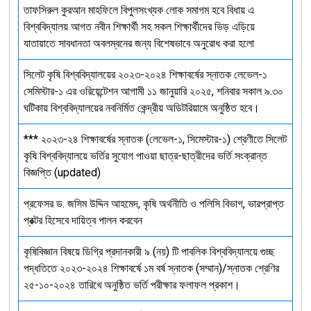
তাফসিরুল কুরআন মাহফিলে বিপুলসংখ্যক লোক সমাগম হবে বিধায় এ
বিশ্ববিদ্যালয় আগত নবীন শিক্ষার্থী সহ সকল শিক্ষার্থীদের ভিড় এড়িয়ে
যাতায়াতে সাবধানতা অবলম্বনের জন্য বিশেষভাবে অনুরোধ করা হলো
সিলেট কৃষি বিশ্ববিদ্যালয়ের ২০২৩-২০২৪ শিক্ষাবর্ষের স্নাতক লেভেল-১
সেমিস্টার-১ এর ওরিয়েন্টেশন আগামী ১১ জানুয়ারি ২০২৫, শনিবার সকাল ৯.৩০
ঘটিকায় বিশ্ববিদ্যালয়ের নবনির্মিত কেন্দ্রীয় অডিটরিয়ামে অনুষ্ঠিত হবে।
*** ২০২৩-২৪ শিক্ষাবর্ষের স্নাতক (লেভেল-১, সিমেস্টার-১) শ্রেণীতে সিলেট
কৃষি বিশ্ববিদ্যালয়ে ভর্তির সুযোগ পাওয়া ছাত্র-ছাত্রীদের ভর্তি সংক্রান্ত
বিজ্ঞপ্তি (updated)
প্রফেসর ড. জসিম উদ্দিন আহমেদ, কৃষি অর্থনীতি ও পলিসি বিভাগ, ভারপ্রাপ্ত
প্রক্টর হিসেবে দায়িত্ব পালন করবেন
কৃষিবিজ্ঞান বিষয়ে ডিগ্রি প্রদানকারী ৯ (নয়) টি পাবলিক বিশ্ববিদ্যালয়ে গুচ্ছ
পদ্ধতিতে ২০২৩-২০২৪ শিক্ষাবর্ষে ১ম বর্ষ স্নাতক (সম্মান)/স্নাতক শ্রেণির
২৫-১০-২০২৪ তারিখে অনুষ্ঠিত ভর্তি পরীক্ষার ফলাফল প্রকাশ।