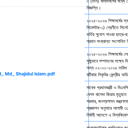
৩ (তিন) কার্যদিবসের মধ্যে প
বিজ্ঞপ্তি।
২০২৫-২০২৬ শিক্ষাবর্ষের স
সিমেস্টার-১) শ্রেণীতে সিলেট
ভর্তির সুযোগ পাওয়া ছাত্র-ছা
প্রধান সংক্রান্ত সংশোধিত বি
২০২৫-২০২৬ শিক্ষাবর্ষের ল
সুষ্ঠুভাবে সম্পাদনের লক্ষ্যে 
অদ্য ০২-০১-২০২৬ তারিখ শ
ঘটিকায় সিকৃবির কেন্দ্রীয় অড
সাবেক প্রধানমন্ত্রী ও বিএনপি
বেগম খালেদা জিয়ার মৃত্যুতে 
সরকার, জনপ্রশাসন মন্ত্রণালয
প্রজ্ঞাপন অনুসারে আগামী ৩
নির্বাহী আদেশে এ বিশ্ববিদ্য
করোনাভাইরাস প্রতিরোধে জরুর