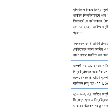
কৃষিবিজ্ঞান বিষয়ে ডিগ্রি প্র
পাবলিক বিশ্ববিদ্যালয়ে গুচ
শিক্ষাবর্ষে ১ম বর্ষ স্নাতক (স
২৫-১০-২০২৪ তারিখে অনুষ্ঠি
প্রকাশ।
২৭-১০-২০২৪ তারিখ রবিবার 
সেমিস্টারের সকল তত্বীয় ও ব্
কারণ বশত: স্থগিত করা হল
আগামী ০২-০৯-২০২৪ তারি
বিশ্ববিদ্যালয়ের আবাসিক হল
০৫-০৯-২০২৪ তারিখ বৃহস্প
কার্যক্রম চালু হবে (** 
২১-০৮-২০২৪ তারিখে অনুষ্ঠ
সিদ্ধান্ত মূলে এ বিশ্ববিদ্য
ও বায়োমেডিকেল সায়েন্সেস 