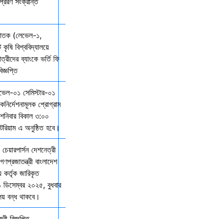
্রেরণ সংক্রান্ত
্নাতক (লেভেল-১,
 কৃষি বিশ্ববিদ্যালয়ে
ত্রীদের ব্যাংকে ভর্তি ফি
জ্ঞপ্তি
েভেল-০১ সেমিস্টার-০১
দিকনির্দেশনামূলক প্রোগ্রাম
নিবার বিকাল ৩:০০
িটরিয়াম এ অনুষ্ঠিত হবে।
 চেয়ারপার্সন দেশনেত্রী
গণপ্রজাতন্ত্রী বাংলাদেশ
় কর্তৃক জারিকৃত
১ ডিসেম্বর ২০২৫, বুধবার
ালয় বন্ধ থাকবে।
ী বিজ্ঞপ্তি