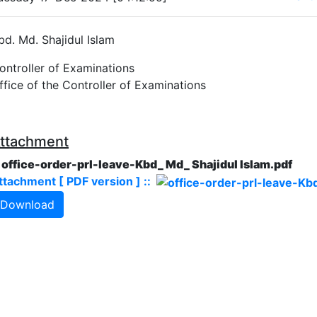
bd. Md. Shajidul Islam
ontroller of Examinations
ffice of the Controller of Examinations
ttachment
. office-order-prl-leave-Kbd_ Md_ Shajidul Islam.pdf
ttachment [ PDF version ] ::
Download