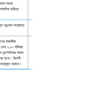
কভাবে অত্র
রশাসনিক দায়িত্ব
্তি-শৃঙ্খলা সংক্রান্ত
যাগের সময়সীমা
 বেলা ২.০০ ঘটিকার
খ বৃহস্পতিবার সকাল
 করা হলো। বিদেশী
আওতায়মুক্ত থাকবে।