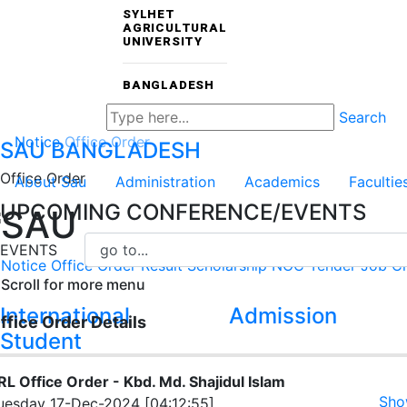
SYLHET
AGRICULTURAL
UNIVERSITY
BANGLADESH
Search
Notice
Office Order
SAU
BANGLADESH
Office Order
About Sau
Administration
Academics
Facultie
UPCOMING CONFERENCE/EVENTS
SAU
EVENTS
Notice
Office Order
Result
Scholarship
NOC
Tender
Job Ci
Scroll for more menu
International
Admission
ffice Order Details
Student
RL Office Order - Kbd. Md. Shajidul Islam
Sho
uesday 17-Dec-2024 [04:12:55]