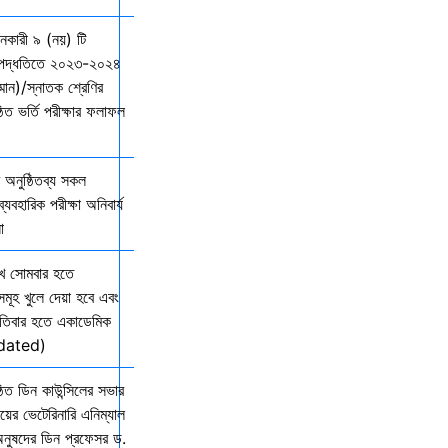
দানকারী ৯ (নয়) টি
্ছ পদ্ধতিতে ২০২৩-২০২৪
ম্মান)/স্নাতক শ্রেণির
ত ভর্তি পরীক্ষার ফলাফল
অনুষ্ঠিতব্য সকল
যবহারিক পরীক্ষা অনিবার্য
ো
খ সোমবার হতে
সমূহ খুলে দেয়া হবে এবং
তিবার হতে একাডেমিক
Updated)
িত ডিন কাউন্সিলের সভার
ালয়ের ভেটেরিনারি এনিম্যাল
অনুষদের ডিন প্রফেসর ড.