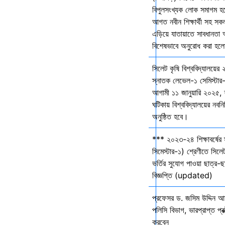
বিপুলসংখ্যক লোক সমাগম হবে 
আগত নবীন শিক্ষার্থী সহ সকল 
এড়িয়ে যাতায়াতে সাবধানতা
বিশেষভাবে অনুরোধ করা হল
সিলেট কৃষি বিশ্ববিদ্যালয়ের
স্নাতক লেভেল-১ সেমিস্টার-
আগামী ১১ জানুয়ারি ২০২৫,
ঘটিকায় বিশ্ববিদ্যালয়ের নবনির
অনুষ্ঠিত হবে।
*** ২০২৩-২৪ শিক্ষাবর্ষের
সিমেস্টার-১) শ্রেণীতে সিলেট
ভর্তির সুযোগ পাওয়া ছাত্র-ছা
বিজ্ঞপ্তি (updated)
প্রফেসর ড. জসিম উদ্দিন আহ
পলিসি বিভাগ, ভারপ্রাপ্ত প্রক
করবেন