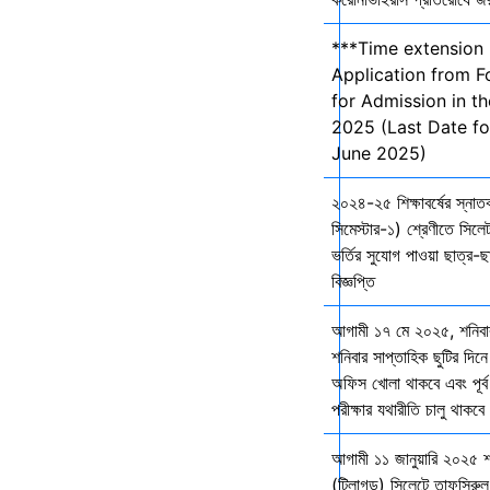
***Time extension 
Application from F
for Admission in t
2025 (Last Date fo
June 2025)
২০২৪-২৫ শিক্ষাবর্ষের স্না
সিমেস্টার-১) শ্রেণীতে সিলেট
ভর্তির সুযোগ পাওয়া ছাত্র-ছা
বিজ্ঞপ্তি
আগামী ১৭ মে ২০২৫, শনিব
শনিবার সাপ্তাহিক ছুটির দিনে
অফিস খোলা থাকবে এবং পূর্ব 
পরীক্ষার যথারীতি চালু থাকব
আগামী ১১ জানুয়ারি ২০২৫ 
(টিলাগড়) সিলেটে তাফসিরু