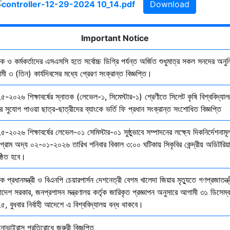
Download
Important Notice
ষক ও কর্মকর্তাদের এসএসসি হতে সর্বোচ্চ ডিগ্রি পর্যন্ত অর্জিত শুধুমাত্র সকল সনদের অনুল
ী ৩ (তিন) কার্যদিবসের মধ্যে প্রেরণ সংক্রান্ত বিজ্ঞপ্তি।
৫-২০২৬ শিক্ষাবর্ষের স্নাতক (লেভেল-১, সিমেস্টার-১) শ্রেণীতে সিলেট কৃষি বিশ্ববিদ্যাল
ির সুযোগ পাওয়া ছাত্র-ছাত্রীদের ব্যাংকে ভর্তি ফি প্রধান সংক্রান্ত সংশোধিত বিজ্ঞপ্তি
-২০২৬ শিক্ষাবর্ষের লেভেল-০১ সেমিস্টার-০১ সুষ্ঠুভাবে সম্পাদনের লক্ষ্যে দিকনির্দেশনাম
োগ্রাম অদ্য ০২-০১-২০২৬ তারিখ শনিবার বিকাল ৩:০০ ঘটিকায় সিকৃবির কেন্দ্রীয় অডিটরিয়
ষ্ঠিত হবে।
ক প্রধানমন্ত্রী ও বিএনপি চেয়ারপার্সন দেশনেত্রী বেগম খালেদা জিয়ার মৃত্যুতে গণপ্রজাতন্ত্
াদেশ সরকার, জনপ্রশাসন মন্ত্রণালয় কর্তৃক জারিকৃত প্রজ্ঞাপন অনুসারে আগামী ৩১ ডিসেম্
, বুধবার নির্বাহী আদেশে এ বিশ্ববিদ্যালয় বন্ধ থাকবে।
নাভাইরাস প্রতিরোধে জরুরী বিজ্ঞপ্তি