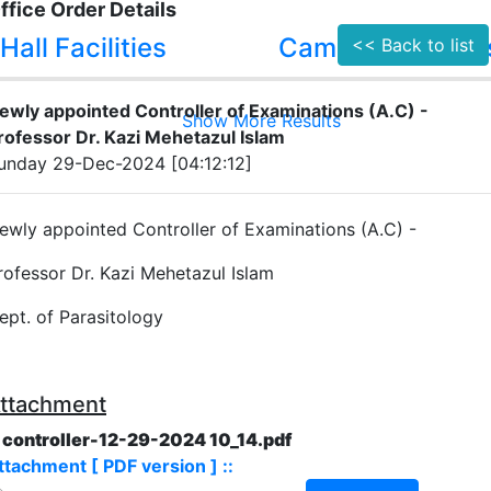
ffice Order Details
Hall Facilities
Campus Facilitie
<< Back to list
ewly appointed Controller of Examinations (A.C) -
Show More Results
rofessor Dr. Kazi Mehetazul Islam
unday 29-Dec-2024 [04:12:12]
ewly appointed Controller of Examinations (A.C) -
rofessor Dr. Kazi Mehetazul Islam
ept. of Parasitology
ttachment
. controller-12-29-2024 10_14.pdf
ttachment [ PDF version ] ::