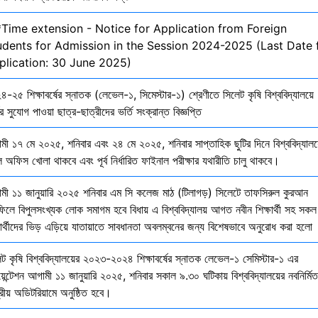
*Time extension - Notice for Application from Foreign
udents for Admission in the Session 2024-2025 (Last Date 
plication: 30 June 2025)
-২৫ শিক্ষাবর্ষের স্নাতক (লেভেল-১, সিমেস্টার-১) শ্রেণীতে সিলেট কৃষি বিশ্ববিদ্যালয়ে
ির সুযোগ পাওয়া ছাত্র-ছাত্রীদের ভর্তি সংক্রান্ত বিজ্ঞপ্তি
মী ১৭ মে ২০২৫, শনিবার এবং ২৪ মে ২০২৫, শনিবার সাপ্তাহিক ছুটির দিনে বিশ্ববিদ্যালয
 অফিস খোলা থাকবে এবং পূর্ব নির্ধারিত ফাইনাল পরীক্ষার যথারীতি চালু থাকবে।
মী ১১ জানুয়ারি ২০২৫ শনিবার এম সি কলেজ মাঠ (টিলাগড়) সিলেটে তাফসিরুল কুরআন
ফিলে বিপুলসংখ্যক লোক সমাগম হবে বিধায় এ বিশ্ববিদ্যালয় আগত নবীন শিক্ষার্থী সহ সকল
ষার্থীদের ভিড় এড়িয়ে যাতায়াতে সাবধানতা অবলম্বনের জন্য বিশেষভাবে অনুরোধ করা হলো
েট কৃষি বিশ্ববিদ্যালয়ের ২০২৩-২০২৪ শিক্ষাবর্ষের স্নাতক লেভেল-১ সেমিস্টার-১ এর
য়েন্টেশন আগামী ১১ জানুয়ারি ২০২৫, শনিবার সকাল ৯.৩০ ঘটিকায় বিশ্ববিদ্যালয়ের নবনির্মিত
দ্রীয় অডিটরিয়ামে অনুষ্ঠিত হবে।