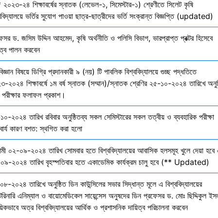
 ২০২৩-২৪ শিক্ষাবর্ষের স্নাতক (লেভেল-১, সিমেস্টার-১) শ্রেণীতে সিলেট কৃষি
ববিদ্যালয়ে ভর্তির সুযোগ পাওয়া ছাত্র-ছাত্রীদের ভর্তি সংক্রান্ত বিজ্ঞপ্তি (updated)
েসর ড. জসিম উদ্দিন আহমেদ, কৃষি অর্থনীতি ও পলিসি বিভাগ, ভারপ্রাপ্ত প্রক্টর হিসেবে
িত্ব পালন করবেন
বিজ্ঞান বিষয়ে ডিগ্রি প্রদানকারী ৯ (নয়) টি পাবলিক বিশ্ববিদ্যালয়ে গুচ্ছ পদ্ধতিতে
৩-২০২৪ শিক্ষাবর্ষে ১ম বর্ষ স্নাতক (সম্মান)/স্নাতক শ্রেণির ২৫-১০-২০২৪ তারিখে অনুষ
তি পরীক্ষার ফলাফল প্রকাশ।
১০-২০২৪ তারিখ রবিবার অনুষ্ঠিতব্য সকল সেমিস্টারের সকল তত্বীয় ও ব্যবহারিক পরীক্ষা
বার্য কারণ বশত: স্থগিত করা হলো
মী ০২-০৯-২০২৪ তারিখ সোমবার হতে বিশ্ববিদ্যালয়ের আবাসিক হলসমূহ খুলে দেয়া হবে 
০৯-২০২৪ তারিখ বৃহস্পতিবার হতে একাডেমিক কার্যক্রম চালু হবে (** Updated)
০৮-২০২৪ তারিখে অনুষ্ঠিত ডিন কাউন্সিলের সভার সিদ্ধান্ত মূলে এ বিশ্ববিদ্যালয়ের
েরিনারি এনিম্যাল ও বায়োমেডিকেল সায়েন্সেস অনুষদের ডিন প্রফেসর ড. মোঃ ছিদ্দিকুল ইস
য়িকভাবে অত্র বিশ্ববিদ্যালয়ের আর্থিক ও প্রশাসনিক দায়িত্ব পরিচালনা করবেন