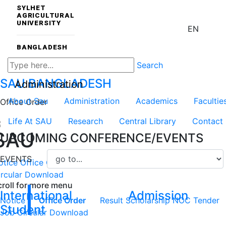
SYLHET
AGRICULTURAL
UNIVERSITY
EN
BANGLADESH
Search
SAU
BANGLADESH
Administration
About Sau
Administration
Academics
Facultie
Office Order
Life At SAU
Research
Central Library
Contact
SAU
UPCOMING CONFERENCE/EVENTS
EVENTS
otice
Office Order
Result
Scholarship
NOC
Tender
Job
rcular
Download
croll for more menu
International
Admission
Notice
Office Order
Result
Scholarship
NOC
Tender
Student
Job Circular
Download