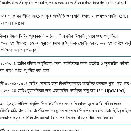
ববিদ্যালয়ে ভর্তির সুযোগ পাওয়া ছাত্র-ছাত্রীদের ভর্তি সংক্রান্ত বিজ্ঞপ্তি (updated)
েসর ড. জসিম উদ্দিন আহমেদ, কৃষি অর্থনীতি ও পলিসি বিভাগ, ভারপ্রাপ্ত প্রক্টর হিসেবে
িত্ব পালন করবেন
বিজ্ঞান বিষয়ে ডিগ্রি প্রদানকারী ৯ (নয়) টি পাবলিক বিশ্ববিদ্যালয়ে গুচ্ছ পদ্ধতিতে
৩-২০২৪ শিক্ষাবর্ষে ১ম বর্ষ স্নাতক (সম্মান)/স্নাতক শ্রেণির ২৫-১০-২০২৪ তারিখে অনুষ
তি পরীক্ষার ফলাফল প্রকাশ।
১০-২০২৪ তারিখ রবিবার অনুষ্ঠিতব্য সকল সেমিস্টারের সকল তত্বীয় ও ব্যবহারিক পরীক্ষা
বার্য কারণ বশত: স্থগিত করা হলো
মী ০২-০৯-২০২৪ তারিখ সোমবার হতে বিশ্ববিদ্যালয়ের আবাসিক হলসমূহ খুলে দেয়া হবে 
০৯-২০২৪ তারিখ বৃহস্পতিবার হতে একাডেমিক কার্যক্রম চালু হবে (** Updated)
০৮-২০২৪ তারিখে অনুষ্ঠিত ডিন কাউন্সিলের সভার সিদ্ধান্ত মূলে এ বিশ্ববিদ্যালয়ের
েরিনারি এনিম্যাল ও বায়োমেডিকেল সায়েন্সেস অনুষদের ডিন প্রফেসর ড. মোঃ ছিদ্দিকুল ইস
য়িকভাবে অত্র বিশ্ববিদ্যালয়ের আর্থিক ও প্রশাসনিক দায়িত্ব পরিচালনা করবেন
ষার্থীদের নিরাপত্তা ও শান্তি-শৃঙ্খলা সংক্রান্ত বিজ্ঞপ্তি