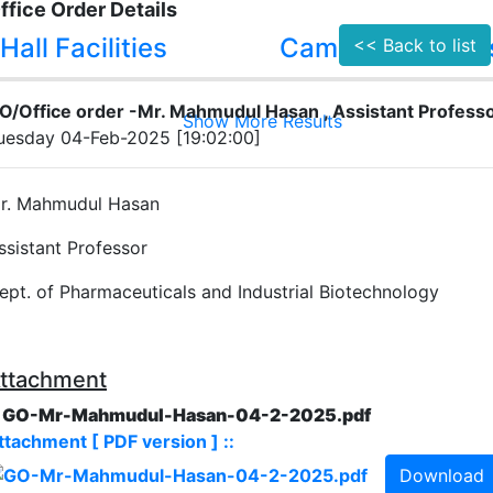
ffice Order Details
Hall Facilities
Campus Facilitie
<< Back to list
O/Office order -Mr. Mahmudul Hasan , Assistant Profess
Show More Results
uesday 04-Feb-2025 [19:02:00]
r. Mahmudul Hasan
ssistant Professor
ept. of Pharmaceuticals and Industrial Biotechnology
ttachment
. GO-Mr-Mahmudul-Hasan-04-2-2025.pdf
ttachment [ PDF version ] ::
Download