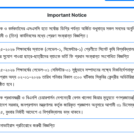
Important Notice
ষক ও কর্মকর্তাদের এসএসসি হতে সর্বোচ্চ ডিগ্রি পর্যন্ত অর্জিত শুধুমাত্র সকল সনদের অনুল
ী ৩ (তিন) কার্যদিবসের মধ্যে প্রেরণ সংক্রান্ত বিজ্ঞপ্তি।
৫-২০২৬ শিক্ষাবর্ষের স্নাতক (লেভেল-১, সিমেস্টার-১) শ্রেণীতে সিলেট কৃষি বিশ্ববিদ্যাল
ির সুযোগ পাওয়া ছাত্র-ছাত্রীদের ব্যাংকে ভর্তি ফি প্রধান সংক্রান্ত সংশোধিত বিজ্ঞপ্তি
-২০২৬ শিক্ষাবর্ষের লেভেল-০১ সেমিস্টার-০১ সুষ্ঠুভাবে সম্পাদনের লক্ষ্যে দিকনির্দেশনাম
োগ্রাম অদ্য ০২-০১-২০২৬ তারিখ শনিবার বিকাল ৩:০০ ঘটিকায় সিকৃবির কেন্দ্রীয় অডিটরিয়
ষ্ঠিত হবে।
ক প্রধানমন্ত্রী ও বিএনপি চেয়ারপার্সন দেশনেত্রী বেগম খালেদা জিয়ার মৃত্যুতে গণপ্রজাতন্ত্
াদেশ সরকার, জনপ্রশাসন মন্ত্রণালয় কর্তৃক জারিকৃত প্রজ্ঞাপন অনুসারে আগামী ৩১ ডিসেম্
, বুধবার নির্বাহী আদেশে এ বিশ্ববিদ্যালয় বন্ধ থাকবে।
নাভাইরাস প্রতিরোধে জরুরী বিজ্ঞপ্তি