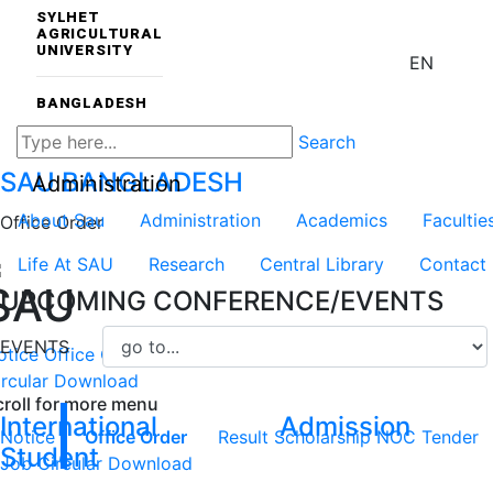
SYLHET
AGRICULTURAL
UNIVERSITY
EN
BANGLADESH
Search
SAU
BANGLADESH
Administration
About Sau
Administration
Academics
Facultie
Office Order
Life At SAU
Research
Central Library
Contact
SAU
UPCOMING CONFERENCE/EVENTS
EVENTS
otice
Office Order
Result
Scholarship
NOC
Tender
Job
rcular
Download
croll for more menu
International
Admission
Notice
Office Order
Result
Scholarship
NOC
Tender
Student
Job Circular
Download