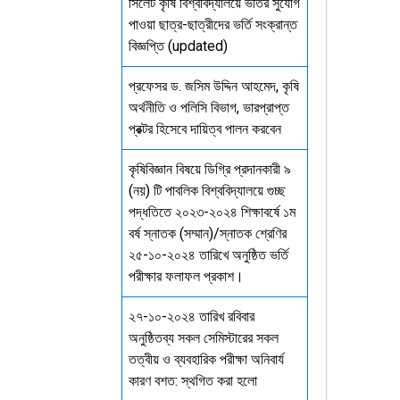
সিলেট কৃষি বিশ্ববিদ্যালয়ে ভর্তির সুযোগ
পাওয়া ছাত্র-ছাত্রীদের ভর্তি সংক্রান্ত
বিজ্ঞপ্তি (updated)
প্রফেসর ড. জসিম উদ্দিন আহমেদ, কৃষি
অর্থনীতি ও পলিসি বিভাগ, ভারপ্রাপ্ত
প্রক্টর হিসেবে দায়িত্ব পালন করবেন
কৃষিবিজ্ঞান বিষয়ে ডিগ্রি প্রদানকারী ৯
(নয়) টি পাবলিক বিশ্ববিদ্যালয়ে গুচ্ছ
পদ্ধতিতে ২০২৩-২০২৪ শিক্ষাবর্ষে ১ম
বর্ষ স্নাতক (সম্মান)/স্নাতক শ্রেণির
২৫-১০-২০২৪ তারিখে অনুষ্ঠিত ভর্তি
পরীক্ষার ফলাফল প্রকাশ।
২৭-১০-২০২৪ তারিখ রবিবার
অনুষ্ঠিতব্য সকল সেমিস্টারের সকল
তত্বীয় ও ব্যবহারিক পরীক্ষা অনিবার্য
কারণ বশত: স্থগিত করা হলো