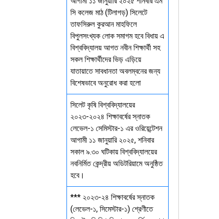
আগামী ১১ জানুয়ারি ২০২৫ শনিবার এম
সি কলেজ মাঠ (টিলাগড়) সিলেটে
তাফসিরুল কুরআন মাহফিলে
বিপুলসংখ্যক লোক সমাগম হবে বিধায় এ
বিশ্ববিদ্যালয় আগত নবীন শিক্ষার্থী সহ
সকল শিক্ষার্থীদের ভিড় এড়িয়ে
যাতায়াতে সাবধানতা অবলম্বনের জন্য
বিশেষভাবে অনুরোধ করা হলো
সিলেট কৃষি বিশ্ববিদ্যালয়ের
২০২৩-২০২৪ শিক্ষাবর্ষের স্নাতক
লেভেল-১ সেমিস্টার-১ এর ওরিয়েন্টেশন
আগামী ১১ জানুয়ারি ২০২৫, শনিবার
সকাল ৯.৩০ ঘটিকায় বিশ্ববিদ্যালয়ের
নবনির্মিত কেন্দ্রীয় অডিটরিয়ামে অনুষ্ঠিত
হবে।
*** ২০২৩-২৪ শিক্ষাবর্ষের স্নাতক
(লেভেল-১, সিমেস্টার-১) শ্রেণীতে