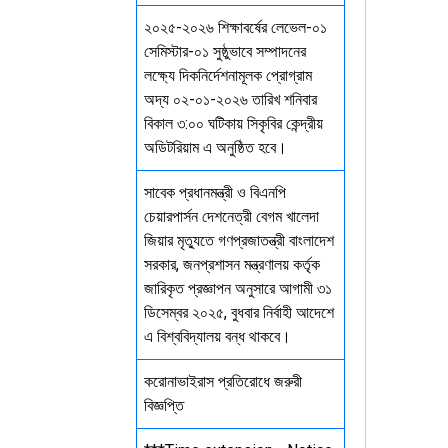
২০২৫-২০২৬ শিক্ষাবর্ষের লেভেল-০১
সেমিস্টার-০১ সুষ্ঠুভাবে সম্পাদনের
লক্ষ্যে দিকনির্দেশনামূলক প্রোগ্রাম
অদ্য ০২-০১-২০২৬ তারিখ শনিবার
বিকাল ৩:০০ ঘটিকায় সিকৃবির কেন্দ্রীয়
অডিটরিয়াম এ অনুষ্ঠিত হবে।
সাবেক প্রধানমন্ত্রী ও বিএনপি
চেয়ারপার্সন দেশনেত্রী বেগম খালেদা
জিয়ার মৃত্যুতে গণপ্রজাতন্ত্রী বাংলাদেশ
সরকার, জনপ্রশাসন মন্ত্রণালয় কর্তৃক
জারিকৃত প্রজ্ঞাপন অনুসারে আগামী ৩১
ডিসেম্বর ২০২৫, বুধবার নির্বাহী আদেশে
এ বিশ্ববিদ্যালয় বন্ধ থাকবে।
করোনাভাইরাস প্রতিরোধে জরুরী
বিজ্ঞপ্তি