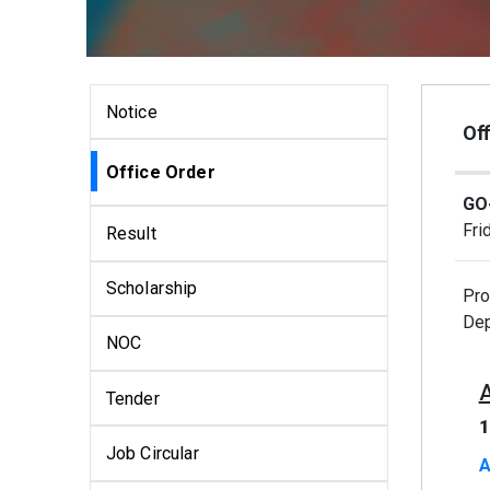
Notice
Off
Office Order
GO-
Fri
Result
Scholarship
Pro
Dep
NOC
Tender
1
Job Circular
A