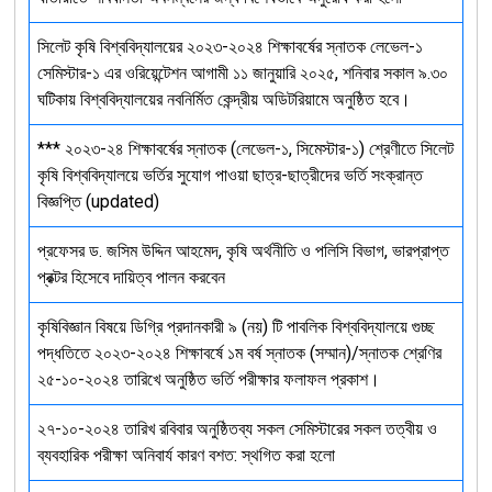
সিলেট কৃষি বিশ্ববিদ্যালয়ের ২০২৩-২০২৪ শিক্ষাবর্ষের স্নাতক লেভেল-১
সেমিস্টার-১ এর ওরিয়েন্টেশন আগামী ১১ জানুয়ারি ২০২৫, শনিবার সকাল ৯.৩০
ঘটিকায় বিশ্ববিদ্যালয়ের নবনির্মিত কেন্দ্রীয় অডিটরিয়ামে অনুষ্ঠিত হবে।
*** ২০২৩-২৪ শিক্ষাবর্ষের স্নাতক (লেভেল-১, সিমেস্টার-১) শ্রেণীতে সিলেট
কৃষি বিশ্ববিদ্যালয়ে ভর্তির সুযোগ পাওয়া ছাত্র-ছাত্রীদের ভর্তি সংক্রান্ত
বিজ্ঞপ্তি (updated)
প্রফেসর ড. জসিম উদ্দিন আহমেদ, কৃষি অর্থনীতি ও পলিসি বিভাগ, ভারপ্রাপ্ত
প্রক্টর হিসেবে দায়িত্ব পালন করবেন
কৃষিবিজ্ঞান বিষয়ে ডিগ্রি প্রদানকারী ৯ (নয়) টি পাবলিক বিশ্ববিদ্যালয়ে গুচ্ছ
পদ্ধতিতে ২০২৩-২০২৪ শিক্ষাবর্ষে ১ম বর্ষ স্নাতক (সম্মান)/স্নাতক শ্রেণির
২৫-১০-২০২৪ তারিখে অনুষ্ঠিত ভর্তি পরীক্ষার ফলাফল প্রকাশ।
২৭-১০-২০২৪ তারিখ রবিবার অনুষ্ঠিতব্য সকল সেমিস্টারের সকল তত্বীয় ও
ব্যবহারিক পরীক্ষা অনিবার্য কারণ বশত: স্থগিত করা হলো