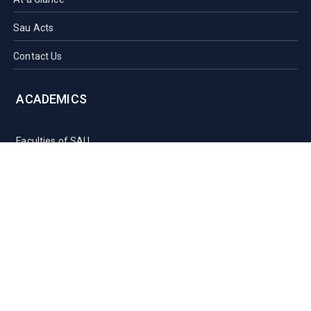
Sau Acts
Contact Us
ACADEMICS
Faculties of SAU
Central Library
PMUAC V. T. Hospital
Undergraduate Admission
Post Graduate Admission
International Students