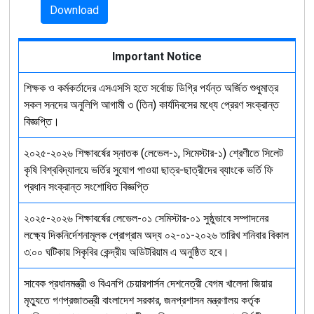
Download
Important Notice
শিক্ষক ও কর্মকর্তাদের এসএসসি হতে সর্বোচ্চ ডিগ্রি পর্যন্ত অর্জিত শুধুমাত্র
সকল সনদের অনুলিপি আগামী ৩ (তিন) কার্যদিবসের মধ্যে প্রেরণ সংক্রান্ত
বিজ্ঞপ্তি।
২০২৫-২০২৬ শিক্ষাবর্ষের স্নাতক (লেভেল-১, সিমেস্টার-১) শ্রেণীতে সিলেট
কৃষি বিশ্ববিদ্যালয়ে ভর্তির সুযোগ পাওয়া ছাত্র-ছাত্রীদের ব্যাংকে ভর্তি ফি
প্রধান সংক্রান্ত সংশোধিত বিজ্ঞপ্তি
২০২৫-২০২৬ শিক্ষাবর্ষের লেভেল-০১ সেমিস্টার-০১ সুষ্ঠুভাবে সম্পাদনের
লক্ষ্যে দিকনির্দেশনামূলক প্রোগ্রাম অদ্য ০২-০১-২০২৬ তারিখ শনিবার বিকাল
৩:০০ ঘটিকায় সিকৃবির কেন্দ্রীয় অডিটরিয়াম এ অনুষ্ঠিত হবে।
সাবেক প্রধানমন্ত্রী ও বিএনপি চেয়ারপার্সন দেশনেত্রী বেগম খালেদা জিয়ার
মৃত্যুতে গণপ্রজাতন্ত্রী বাংলাদেশ সরকার, জনপ্রশাসন মন্ত্রণালয় কর্তৃক