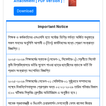
Attachment [ PDF version ] ::
Download
Important Notice
শিক্ষক ও কর্মকর্তাদের এসএসসি হতে সর্বোচ্চ ডিগ্রি পর্যন্ত অর্জিত শুধুমাত্র
সকল সনদের অনুলিপি আগামী ৩ (তিন) কার্যদিবসের মধ্যে প্রেরণ সংক্রান্ত
বিজ্ঞপ্তি।
২০২৫-২০২৬ শিক্ষাবর্ষের স্নাতক (লেভেল-১, সিমেস্টার-১) শ্রেণীতে সিলেট
কৃষি বিশ্ববিদ্যালয়ে ভর্তির সুযোগ পাওয়া ছাত্র-ছাত্রীদের ব্যাংকে ভর্তি ফি
প্রধান সংক্রান্ত সংশোধিত বিজ্ঞপ্তি
২০২৫-২০২৬ শিক্ষাবর্ষের লেভেল-০১ সেমিস্টার-০১ সুষ্ঠুভাবে সম্পাদনের
লক্ষ্যে দিকনির্দেশনামূলক প্রোগ্রাম অদ্য ০২-০১-২০২৬ তারিখ শনিবার বিকাল
৩:০০ ঘটিকায় সিকৃবির কেন্দ্রীয় অডিটরিয়াম এ অনুষ্ঠিত হবে।
সাবেক প্রধানমন্ত্রী ও বিএনপি চেয়ারপার্সন দেশনেত্রী বেগম খালেদা জিয়ার