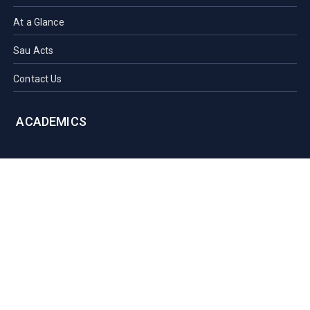
At a Glance
Sau Acts
Contact Us
ACADEMICS
Faculties of SAU
Central Library
PMUAC V. T. Hospital
Undergraduate Admission
Post Graduate Admission
International Students