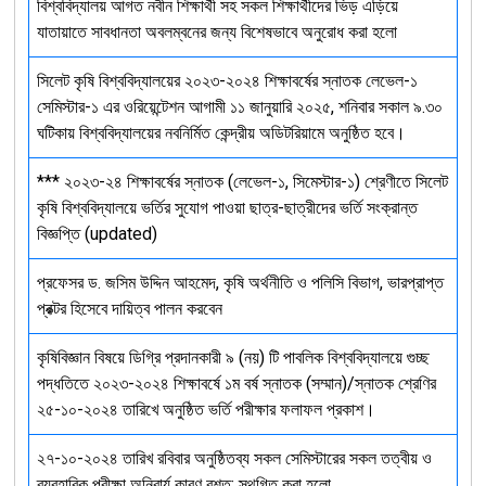
বিশ্ববিদ্যালয় আগত নবীন শিক্ষার্থী সহ সকল শিক্ষার্থীদের ভিড় এড়িয়ে
যাতায়াতে সাবধানতা অবলম্বনের জন্য বিশেষভাবে অনুরোধ করা হলো
সিলেট কৃষি বিশ্ববিদ্যালয়ের ২০২৩-২০২৪ শিক্ষাবর্ষের স্নাতক লেভেল-১
সেমিস্টার-১ এর ওরিয়েন্টেশন আগামী ১১ জানুয়ারি ২০২৫, শনিবার সকাল ৯.৩০
ঘটিকায় বিশ্ববিদ্যালয়ের নবনির্মিত কেন্দ্রীয় অডিটরিয়ামে অনুষ্ঠিত হবে।
*** ২০২৩-২৪ শিক্ষাবর্ষের স্নাতক (লেভেল-১, সিমেস্টার-১) শ্রেণীতে সিলেট
কৃষি বিশ্ববিদ্যালয়ে ভর্তির সুযোগ পাওয়া ছাত্র-ছাত্রীদের ভর্তি সংক্রান্ত
বিজ্ঞপ্তি (updated)
প্রফেসর ড. জসিম উদ্দিন আহমেদ, কৃষি অর্থনীতি ও পলিসি বিভাগ, ভারপ্রাপ্ত
প্রক্টর হিসেবে দায়িত্ব পালন করবেন
কৃষিবিজ্ঞান বিষয়ে ডিগ্রি প্রদানকারী ৯ (নয়) টি পাবলিক বিশ্ববিদ্যালয়ে গুচ্ছ
পদ্ধতিতে ২০২৩-২০২৪ শিক্ষাবর্ষে ১ম বর্ষ স্নাতক (সম্মান)/স্নাতক শ্রেণির
২৫-১০-২০২৪ তারিখে অনুষ্ঠিত ভর্তি পরীক্ষার ফলাফল প্রকাশ।
২৭-১০-২০২৪ তারিখ রবিবার অনুষ্ঠিতব্য সকল সেমিস্টারের সকল তত্বীয় ও
ব্যবহারিক পরীক্ষা অনিবার্য কারণ বশত: স্থগিত করা হলো