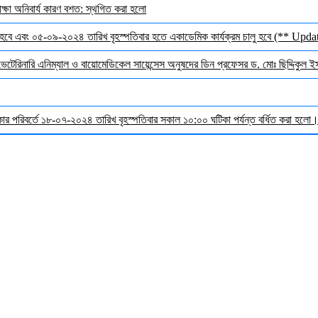
ক্ষা অনিবার্য কারণ বশত: স্থগিত করা হলো
হবে এবং ০৫-০৯-২০২৪ তারিখ বৃহস্পতিবার হতে একাডেমিক কার্যক্রম চালু হবে (** Upda
 ভেটেরিনারি এনিম্যাল ও বায়োমেডিকেল সায়েন্সেস অনুষদের ডিন প্রফেসর ড. মোঃ ছিদ্দিকুল 
র পরিবর্তে ১৮-০৭-২০২৪ তারিখ বৃহস্পতিবার সকাল ১০:০০ ঘটিকা পর্যন্ত বর্ধিত করা হলো। ব