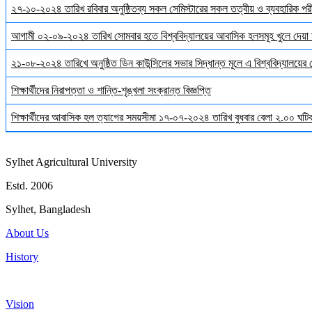
২৭-১০-২০২৪ তারিখ রবিবার অনুষ্ঠিতব্য সকল সেমিস্টারের সকল তত্বীয় ও ব্যবহারিক পরী
আগামী ০২-০৯-২০২৪ তারিখ সোমবার হতে বিশ্ববিদ্যালয়ের আবাসিক হলসমূহ খুলে দেয়া 
২১-০৮-২০২৪ তারিখে অনুষ্ঠিত ডিন কাউন্সিলের সভার সিদ্ধান্ত মূলে এ বিশ্ববিদ্যালয়ের
শিক্ষার্থীদের নিরাপত্তা ও শান্তি-শৃঙ্খলা সংক্রান্ত বিজ্ঞপ্তি
শিক্ষার্থীদের আবাসিক হল ত্যাগের সময়সীমা ১৭-০৭-২০২৪ তারিখ বুধবার বেলা ২.০০ ঘটিকা
Sylhet Agricultural University
Estd. 2006
Sylhet, Bangladesh
About Us
History
Vision