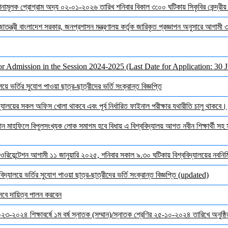
দেশনামূলক প্রোগ্রাম অদ্য ০২-০১-২০২৬ তারিখ শনিবার বিকাল ৩:০০ ঘটিকায় সিকৃবির কেন্দ্রীয
জাতন্ত্রী বাংলাদেশ সরকার, জনপ্রশাসন মন্ত্রণালয় কর্তৃক জারিকৃত প্রজ্ঞাপন অনুসারে আগামী
or Admission in the Session 2024-2025 (Last Date for Application: 30 
ে ভর্তির সুযোগ পাওয়া ছাত্র-ছাত্রীদের ভর্তি সংক্রান্ত বিজ্ঞপ্তি
ালয়ের সকল অফিস খোলা থাকবে এবং পূর্ব নির্ধারিত ফাইনাল পরীক্ষার যথারীতি চালু থাকবে।
মাহফিলে বিপুলসংখ্যক লোক সমাগম হবে বিধায় এ বিশ্ববিদ্যালয় আগত নবীন শিক্ষার্থী সহ সক
ওরিয়েন্টেশন আগামী ১১ জানুয়ারি ২০২৫, শনিবার সকাল ৯.৩০ ঘটিকায় বিশ্ববিদ্যালয়ের নবনির্মি
দ্যালয়ে ভর্তির সুযোগ পাওয়া ছাত্র-ছাত্রীদের ভর্তি সংক্রান্ত বিজ্ঞপ্তি (updated)
েবে দায়িত্ব পালন করবেন
 ২০২৩-২০২৪ শিক্ষাবর্ষে ১ম বর্ষ স্নাতক (সম্মান)/স্নাতক শ্রেণির ২৫-১০-২০২৪ তারিখে অনুষ্