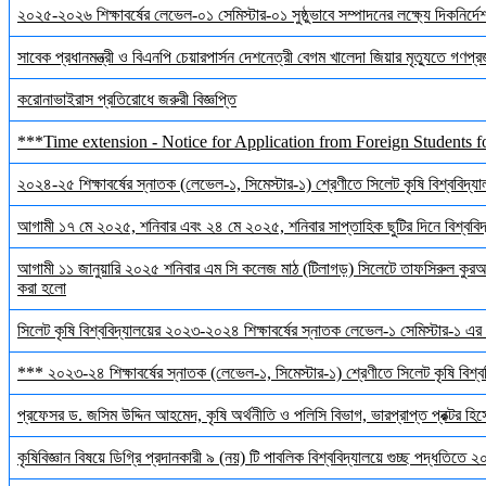
২০২৫-২০২৬ শিক্ষাবর্ষের লেভেল-০১ সেমিস্টার-০১ সুষ্ঠুভাবে সম্পাদনের লক্ষ্যে দিকনির্
সাবেক প্রধানমন্ত্রী ও বিএনপি চেয়ারপার্সন দেশনেত্রী বেগম খালেদা জিয়ার মৃত্যুতে গণপ্র
করোনাভাইরাস প্রতিরোধে জরুরী বিজ্ঞপ্তি
***Time extension - Notice for Application from Foreign Students f
২০২৪-২৫ শিক্ষাবর্ষের স্নাতক (লেভেল-১, সিমেস্টার-১) শ্রেণীতে সিলেট কৃষি বিশ্ববিদ্যালয়
আগামী ১৭ মে ২০২৫, শনিবার এবং ২৪ মে ২০২৫, শনিবার সাপ্তাহিক ছুটির দিনে বিশ্ববিদ্য
আগামী ১১ জানুয়ারি ২০২৫ শনিবার এম সি কলেজ মাঠ (টিলাগড়) সিলেটে তাফসিরুল কুরআন 
করা হলো
সিলেট কৃষি বিশ্ববিদ্যালয়ের ২০২৩-২০২৪ শিক্ষাবর্ষের স্নাতক লেভেল-১ সেমিস্টার-১ এর 
*** ২০২৩-২৪ শিক্ষাবর্ষের স্নাতক (লেভেল-১, সিমেস্টার-১) শ্রেণীতে সিলেট কৃষি বিশ্ববি
প্রফেসর ড. জসিম উদ্দিন আহমেদ, কৃষি অর্থনীতি ও পলিসি বিভাগ, ভারপ্রাপ্ত প্রক্টর হিস
কৃষিবিজ্ঞান বিষয়ে ডিগ্রি প্রদানকারী ৯ (নয়) টি পাবলিক বিশ্ববিদ্যালয়ে গুচ্ছ পদ্ধতিতে