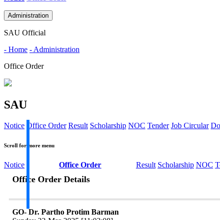
Administration
SAU Official
- Home
- Administration
Office Order
SAU
Notice
Office Order
Result
Scholarship
NOC
Tender
Job Circular
Do
Scroll for more menu
Notice
Office Order
Result
Scholarship
NOC
T
Office Order Details
GO- Dr. Partho Protim Barman