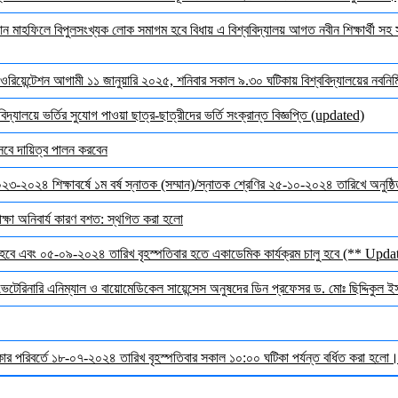
মাহফিলে বিপুলসংখ্যক লোক সমাগম হবে বিধায় এ বিশ্ববিদ্যালয় আগত নবীন শিক্ষার্থী সহ সক
ওরিয়েন্টেশন আগামী ১১ জানুয়ারি ২০২৫, শনিবার সকাল ৯.৩০ ঘটিকায় বিশ্ববিদ্যালয়ের নবনির্মি
দ্যালয়ে ভর্তির সুযোগ পাওয়া ছাত্র-ছাত্রীদের ভর্তি সংক্রান্ত বিজ্ঞপ্তি (updated)
েবে দায়িত্ব পালন করবেন
 ২০২৩-২০২৪ শিক্ষাবর্ষে ১ম বর্ষ স্নাতক (সম্মান)/স্নাতক শ্রেণির ২৫-১০-২০২৪ তারিখে অনুষ্
ক্ষা অনিবার্য কারণ বশত: স্থগিত করা হলো
হবে এবং ০৫-০৯-২০২৪ তারিখ বৃহস্পতিবার হতে একাডেমিক কার্যক্রম চালু হবে (** Upda
 ভেটেরিনারি এনিম্যাল ও বায়োমেডিকেল সায়েন্সেস অনুষদের ডিন প্রফেসর ড. মোঃ ছিদ্দিকুল 
র পরিবর্তে ১৮-০৭-২০২৪ তারিখ বৃহস্পতিবার সকাল ১০:০০ ঘটিকা পর্যন্ত বর্ধিত করা হলো। ব