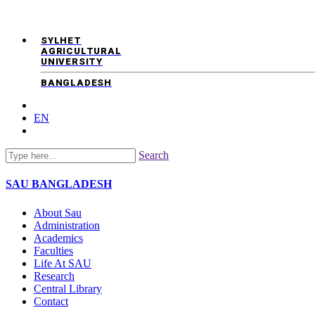
SYLHET
AGRICULTURAL
UNIVERSITY
BANGLADESH
EN
Search
SAU
BANGLADESH
About Sau
Administration
Academics
Faculties
Life At SAU
Research
Central Library
Contact