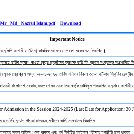
Download
Important Notice
র অনুলিপি আগামী ৩ (তিন) কার্যদিবসের মধ্যে প্রেরণ সংক্রান্ত বিজ্ঞপ্তি।
যালয়ে ভর্তির সুযোগ পাওয়া ছাত্র-ছাত্রীদের ব্যাংকে ভর্তি ফি প্রধান সংক্রান্ত সংশোধিত বিজ
দেশনামূলক প্রোগ্রাম অদ্য ০২-০১-২০২৬ তারিখ শনিবার বিকাল ৩:০০ ঘটিকায় সিকৃবির কেন্দ্রীয
জাতন্ত্রী বাংলাদেশ সরকার, জনপ্রশাসন মন্ত্রণালয় কর্তৃক জারিকৃত প্রজ্ঞাপন অনুসারে আগামী
or Admission in the Session 2024-2025 (Last Date for Application: 30 
ে ভর্তির সুযোগ পাওয়া ছাত্র-ছাত্রীদের ভর্তি সংক্রান্ত বিজ্ঞপ্তি
ালয়ের সকল অফিস খোলা থাকবে এবং পূর্ব নির্ধারিত ফাইনাল পরীক্ষার যথারীতি চালু থাকবে।