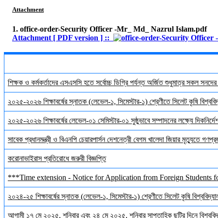
Attachment
1. office-order-Security Officer -Mr_ Md_ Nazrul Islam.pdf
Attachment [ PDF version ] ::
শিক্ষক ও কর্মকর্তাদের এসএসসি হতে সর্বোচ্চ ডিগ্রি পর্যন্ত অর্জিত শুধুমাত্র সকল সনদে
২০২৫-২০২৬ শিক্ষাবর্ষের স্নাতক (লেভেল-১, সিমেস্টার-১) শ্রেণীতে সিলেট কৃষি বিশ্ববিদ্
২০২৫-২০২৬ শিক্ষাবর্ষের লেভেল-০১ সেমিস্টার-০১ সুষ্ঠুভাবে সম্পাদনের লক্ষ্যে দিকনির্
সাবেক প্রধানমন্ত্রী ও বিএনপি চেয়ারপার্সন দেশনেত্রী বেগম খালেদা জিয়ার মৃত্যুতে গণপ্র
করোনাভাইরাস প্রতিরোধে জরুরী বিজ্ঞপ্তি
***Time extension - Notice for Application from Foreign Students f
২০২৪-২৫ শিক্ষাবর্ষের স্নাতক (লেভেল-১, সিমেস্টার-১) শ্রেণীতে সিলেট কৃষি বিশ্ববিদ্যালয়
আগামী ১৭ মে ২০২৫, শনিবার এবং ২৪ মে ২০২৫, শনিবার সাপ্তাহিক ছুটির দিনে বিশ্ববিদ্য