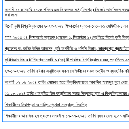
আগামী ১১ জানুয়ারি ২০২৫ শনিবার এম সি কলেজ মাঠ (টিলাগড়) সিলেটে তাফসিরুল কুরআন 
করা হলো
সিলেট কৃষি বিশ্ববিদ্যালয়ের ২০২৩-২০২৪ শিক্ষাবর্ষের স্নাতক লেভেল-১ সেমিস্টার-১ এর 
*** ২০২৩-২৪ শিক্ষাবর্ষের স্নাতক (লেভেল-১, সিমেস্টার-১) শ্রেণীতে সিলেট কৃষি বিশ্ববি
প্রফেসর ড. জসিম উদ্দিন আহমেদ, কৃষি অর্থনীতি ও পলিসি বিভাগ, ভারপ্রাপ্ত প্রক্টর হিস
কৃষিবিজ্ঞান বিষয়ে ডিগ্রি প্রদানকারী ৯ (নয়) টি পাবলিক বিশ্ববিদ্যালয়ে গুচ্ছ পদ্ধতিতে
২৭-১০-২০২৪ তারিখ রবিবার অনুষ্ঠিতব্য সকল সেমিস্টারের সকল তত্বীয় ও ব্যবহারিক পরী
আগামী ০২-০৯-২০২৪ তারিখ সোমবার হতে বিশ্ববিদ্যালয়ের আবাসিক হলসমূহ খুলে দেয়া 
২১-০৮-২০২৪ তারিখে অনুষ্ঠিত ডিন কাউন্সিলের সভার সিদ্ধান্ত মূলে এ বিশ্ববিদ্যালয়ের
শিক্ষার্থীদের নিরাপত্তা ও শান্তি-শৃঙ্খলা সংক্রান্ত বিজ্ঞপ্তি
শিক্ষার্থীদের আবাসিক হল ত্যাগের সময়সীমা ১৭-০৭-২০২৪ তারিখ বুধবার বেলা ২.০০ ঘটিকা