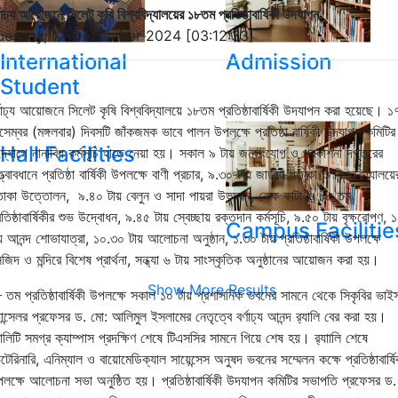
্ণাঢ্য আয়োজনে সিলেট কৃষি বিশ্ববিদ্যালয়ের ১৮তম প্রতিষ্ঠাবার্ষিকী উদযাপন
uesday, 17-December-2024 [03:12:33]
International
Admission
Student
্ণাঢ্য আয়োজনে সিলেট কৃষি বিশ্ববিদ্যালয়ে ১৮তম প্রতিষ্ঠাবার্ষিকী উদযাপন করা হয়েছে। ১
সেম্বর (মঙ্গলবার) দিবসটি জাঁকজমক ভাবে পালন উপলক্ষে প্রতিষ্ঠা বার্ষিকী উদযাপন কমিটির
Hall Facilities
্যোগে নানাবিধ কর্মসূচি হাতে নেয়া হয়। সকাল ৯ টায় জনসংযোগ ও প্রকাশনা দপ্তরের
্ত্বাবধানে প্রতিষ্ঠা বার্ষিকী উপলক্ষে বাণী প্রচার, ৯.৩০ টায় জাতীয় পতাকা ও বিশ্ববিদ্যালয়ে
াকা উত্তোলন, ৯.৪০ টায় বেলুন ও সাদা পায়রা উড্ডয়ন, কেক কাটা ও ১৮ তম
রতিষ্ঠাবার্ষিকীর শুভ উদ্বোধন, ৯.৪৫ টায় স্বেচ্ছায় রক্তদান কর্মসূচি, ৯.৫০ টায় বৃক্ষরোপণ, 
Campus Facilitie
য় আনন্দ শোভাযাত্রা, ১০.৩০ টায় আলোচনা অনুষ্ঠান, ১.৩০ টায় প্রতিষ্ঠাবার্ষিকী উপলক্ষে
জিদ ও মন্দিরে বিশেষ প্রার্থনা, সন্ধ্যা ৬ টায় সাংস্কৃতিক অনুষ্ঠানের আয়োজন করা হয়।
Show More Results
 তম প্রতিষ্ঠাবার্ষিকী উপলক্ষে সকাল ১০ টায় প্রশাসনিক
ভবনের
সামনে
থেকে সিকৃবির ভাই
যান্সেলর প্রফেসর ড. মো: আলিমুল ইসলামের নেতৃত্বে বর্ণাঢ্য আনন্দ র‌্যালি বের করা হয়।
যালিটি
সমগ্র
ক্যাম্পাস
প্রদক্ষিণ
শেষে টিএসসির
সামনে গিয়ে
শেষ
হয়। র‌্যাালি শেষে
টেরিনারি, এনিম্যাল ও বায়োমেডিক্যাল সায়েন্সেস অনুষদ ভবনের সম্মেলন কক্ষে প্রতিষ্ঠাবার্ষি
লক্ষে আলোচনা সভা অনুষ্ঠিত হয়। প্রতিষ্ঠাবার্ষিকী উদযাপন কমিটির সভাপতি প্রফেসর ড.