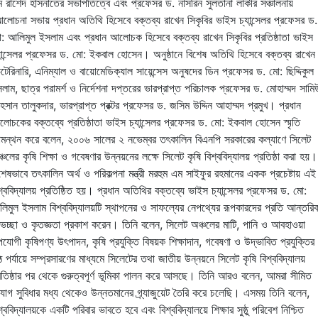
 রাশেদ হাসনাতের সভাপতিত্বে এবং প্রফেসর ড. নাসরিন সুলতানা লাকীর সঞ্চালনায়
োচনা সভায় প্রধান অতিথি হিসেবে বক্তব্য রাখেন সিকৃবির ভাইস চ্যান্সেলর প্রফেসর ড.
: আলিমুল ইসলাম এবং প্রধান আলোচক হিসেবে বক্তব্য রাখেন সিকৃবির প্রতিষ্ঠাতা ভাইস
যান্সেলর প্রফেসর ড. মো: ইকবাল হোসেন। অনুষ্ঠানে বিশেষ অতিথি হিসেবে বক্তব্য রাখেন
টেরিনারি, এনিম্যাল ও বায়োমেডিক্যাল সায়েন্সেস অনুষদের ডিন প্রফেসর ড. মো: ছিদ্দিকুল
লাম, ছাত্র পরামর্শ ও নির্দেশনা দপ্তরের ভারপ্রাপ্ত পরিচালক প্রফেসর ড. মোহাম্মদ সাম
সান তালুকদার, ভারপ্রাপ্ত প্রক্টর প্রফেসর ড. জসিম উদ্দিন আহাম্মদ প্রমুখ। প্রধান
োচকের বক্তব্যে প্রতিষ্ঠাতা ভাইস চ্যান্সেলর প্রফেসর ড. মো: ইকবাল হোসেন স্মৃতি
মন্থন করে বলেন, ২০০৬ সালের ২ নভেম্বর তৎকালিন বিএনপি সরকারের কল্যাণে সিলেট
্চলের কৃষি শিক্ষা ও গবেষণার উন্নয়নের লক্ষে সিলেট কৃষি বিশ্ববিদ্যালয় প্রতিষ্ঠা করা হয়।
শেষভাবে তৎকালিন অর্থ ও পরিকল্পনা মন্ত্রী মরহুম এম সাইফুর রহমানের একক প্রচেষ্টায় এই
শ্ববিদ্যালয় প্রতিষ্ঠিত হয়। প্রধান অতিথির বক্তব্যে ভাইস চ্যান্সেলর প্রফেসর ড. মো:
িমুল ইসলাম বিশ্ববিদ্যালয়টি স্থাপনের ও সাফল্যের নেপথ্যের রূপকারদের প্রতি আন্তরি
ভেচ্ছা ও কৃতজ্ঞতা প্রকাশ করেন। তিনি বলেন, সিলেট অঞ্চলের মাটি, পানি ও আবহাওয়া
যোগী কৃষিপণ্য উৎপাদন, কৃষি প্রযুক্তি বিষয়ক শিক্ষাদান, গবেষণা ও উদ্ভাবিত প্রযুক্তির
ঠ পর্যায়ে সম্প্রসারণের মাধ্যমে সিলেটের তথা জাতীয় উন্নয়নে সিলেট কৃষি বিশ্ববিদ্যালয়
রতিষ্ঠার পর থেকে গুরুত্বপূর্ণ ভূমিকা পালন করে আসছে। তিনি আরও বলেন, আমরা সীমিত
যোগ সুবিধার মধ্য থেকেও উন্নতমানের গ্র্যাজুয়েট তৈরি করে চলেছি। এসময় তিনি বলেন,
শ্ববিদ্যালয়কে একটি পরিবার ভাবতে হবে এবং বিশ্ববিদ্যালয়ে শিক্ষার সুষ্ঠু পরিবেশ নিশ্চিত