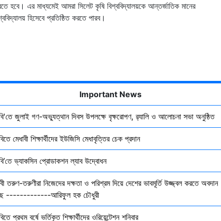
তে হবে। এর মাধ্যমেই আমরা সিলেট কৃষি বিশ্ববিদ্যালয়কে আন্তর্জাতিক মানের
শ্ববিদ্যালয় হিসেবে প্রতিষ্ঠিত করতে পারব।
Important News
ৃবি'তে জুলাই গণ-অভ্যুত্থান দিবস উপলক্ষে বৃক্ষরোপণ, র‍্যালি ও আলোচনা সভা অনুষ্ঠিত
বিতে মেধাবী শিক্ষার্থীদের ইউজিসি মেধাবৃত্তির চেক প্রদান
ৃবি’তে ভ্যাকসিন প্রোডাকশন ল্যাব উদ্বোধন
বী তরুণ-তরুণীরা নিজেদের দক্ষতা ও পরিশ্রম দিয়ে দেশের ভাবমূর্তি উজ্জ্বল করতে অবদান
ছে -------------আরিফুল হক চৌধুরী
বিতে প্রথম বর্ষে ভর্তিকৃত শিক্ষার্থীদের ওরিয়েন্টেশন শনিবার