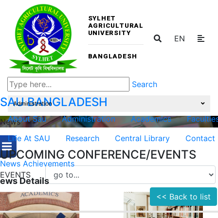
SYLHET
AGRICULTURAL
UNIVERSITY
EN
BANGLADESH
Search
SAU
BANGLADESH
Administration
About Sau
Administration
Academics
Facultie
News
Life At SAU
Research
Central Library
Contact
UPCOMING CONFERENCE/EVENTS
News
Achievements
EVENTS
ews Details
<< Back to list