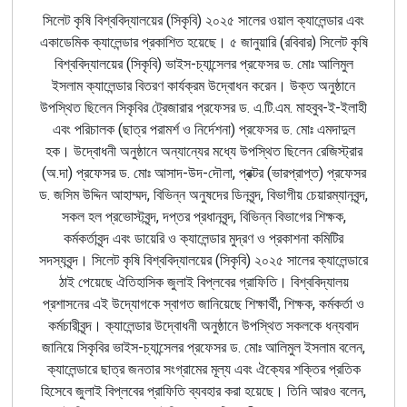
সিলেট কৃষি বিশ্ববিদ্যালয়ের (সিকৃবি) ২০২৫ সালের ওয়াল ক্যালেন্ডার এবং
একাডেমিক ক্যালেন্ডার প্রকাশিত হয়েছে। ৫ জানুয়ারি (রবিবার) সিলেট কৃষি
বিশ্ববিদ্যালয়ের (সিকৃবি) ভাইস-চ্যান্সেলর প্রফেসর ড. মোঃ আলিমুল
ইসলাম ক্যালেন্ডার বিতরণ কার্যক্রম উদ্বোধন করেন। উক্ত অনুষ্ঠানে
উপস্থিত ছিলেন সিকৃবির ট্রেজারার প্রফেসর ড. এ.টি.এম. মাহবুব-ই-ইলাহী
এবং পরিচালক (ছাত্র পরামর্শ ও নির্দেশনা) প্রফেসর ড. মোঃ এমদাদুল
হক। উদ্বোধনী অনুষ্ঠানে অন্যান্যের মধ্যে উপস্থিত ছিলেন রেজিস্ট্রার
(
অ.দা) প্রফেসর ড. মোঃ আসাদ-উদ-দৌলা
,
প্রক্টর (ভারপ্রাপ্ত) প্রফেসর
ড. জসিম উদ্দিন আহাম্মদ, বিভিন্ন
অনুষদের
ডিনবৃন্দ
,
বিভাগীয় চেয়ারম্যানবৃন্দ,
সকল হল প্রভোস্টবৃন্দ,
দপ্তর
প্রধানবৃন্দ
,
বিভিন্ন
বিভাগের
শিক্ষক
,
কর্মকর্তাবৃন্দ এবং ডায়েরি ও ক্যালেন্ডার মুদ্রণ ও প্রকাশনা কমিটির
সদস্যবৃন্দ। সিলেট কৃষি বিশ্ববিদ্যালয়ের (সিকৃবি) ২০২৫ সালের ক্যালেন্ডারে
ঠাই পেয়েছে ঐতিহাসিক জুলাই বিপ্লবের গ্রাফিতি। বিশ্ববিদ্যালয়
প্রশাসনের এই উদ্যোগকে স্বাগত জানিয়েছে শিক্ষার্থী, শিক্ষক, কর্মকর্তা ও
কর্মচারীবৃন্দ। ক্যালেন্ডার উদ্বোধনী অনুষ্ঠানে উপস্থিত সকলকে ধন্যবাদ
জানিয়ে সিকৃবির ভাইস-চ্যান্সেলর প্রফেসর ড. মোঃ আলিমুল ইসলাম বলেন,
ক্যালেন্ডারে ছাত্র জনতার সংগ্রামের মূল্য এবং ঐক্যের শক্তির প্রতিক
হিসেবে জুলাই বিপ্লবের প্রাফিতি ব্যবহার করা হয়েছে। তিনি আরও বলেন,