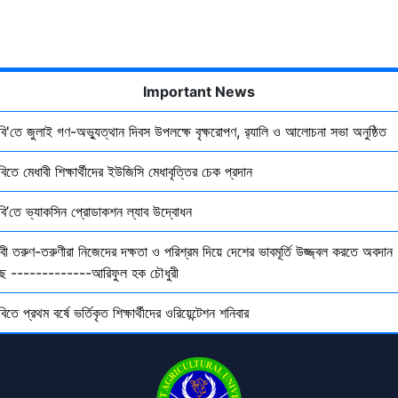
Important News
ৃবি'তে জুলাই গণ-অভ্যুত্থান দিবস উপলক্ষে বৃক্ষরোপণ, র‍্যালি ও আলোচনা সভা অনুষ্ঠিত
বিতে মেধাবী শিক্ষার্থীদের ইউজিসি মেধাবৃত্তির চেক প্রদান
ৃবি’তে ভ্যাকসিন প্রোডাকশন ল্যাব উদ্বোধন
বী তরুণ-তরুণীরা নিজেদের দক্ষতা ও পরিশ্রম দিয়ে দেশের ভাবমূর্তি উজ্জ্বল করতে অবদান
ছে -------------আরিফুল হক চৌধুরী
বিতে প্রথম বর্ষে ভর্তিকৃত শিক্ষার্থীদের ওরিয়েন্টেশন শনিবার