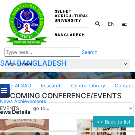
SYLHET
AGRICULTURAL
UNIVERSITY
EN
BANGLADESH
Search
SAU
BANGLADESH
Administration
About Sau
Administration
Academics
Facultie
News
Life At SAU
Research
Central Library
Contact
UPCOMING CONFERENCE/EVENTS
News
Achievements
EVENTS
ews Details
<< Back to list