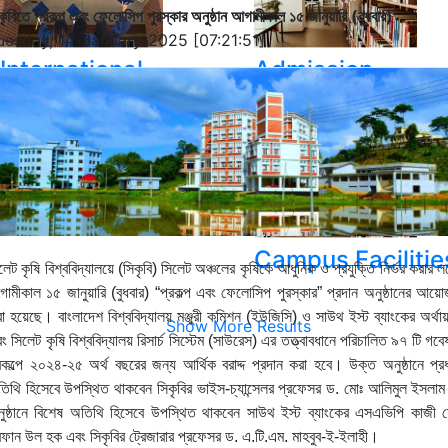
কৃবিতে প্রকল্প এবং ফেলোসিপ পুরস্কার অনুষ্ঠান আগামীকাল ১৫ জানুয়ারি (বুধবার)
uesday, 14-January-2025 [07:21:51]
International
Admission
Student
Hall Facilities
Campus Facilitie
লেট কৃষি বিশ্ববিদ্যালয়ে (সিকৃবি) সিলেট অঞ্চলের কৃষিকে আধুনিক ও প্রযুক্তি নির্ভর করার লক
ামীকাল ১৫ জানুয়ারি (বুধবার) “প্রকল্প এবং ফেলোসিপ পুরস্কার” প্রদান অনুষ্ঠানের আয়
া হয়েছে। বাংলাদেশ বিশ্ববিদ্যালয় মঞ্জুরী কমিশন (ইউজিসি) ও সাউথ ইস্ট ব্যাংকের অর্থা
Show More Results
ং সিলেট কৃষি বিশ্ববিদ্যালয় রিসার্চ সিস্টেম (সাউরেস) এর তত্ত্বাবধানে পরিচালিত ৯৭ টি গবে
রকল্পে ২০২৪-২৫ অর্থ বছরের জন্য আর্থিক বরাদ্দ প্রদান করা হবে। উক্ত অনুষ্ঠানে প্র
িথি হিসেবে উপস্থিত থাকবেন সিকৃবির ভাইস-চ্যান্সেলর প্রফেসর ড. মোঃ আলিমুল ইসলা
ুষ্ঠানে বিশেষ অতিথি হিসেবে উপস্থিত থাকবেন সাউথ ইস্ট ব্যাংকের এসএভিপি কাজী 
ফান উল হক এবং সিকৃবির ট্রেজারার
প্রফেসর ড. এ.টি.এম. মাহবুব-ই-ইলাহী।