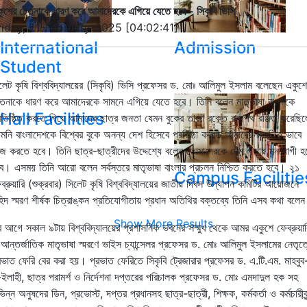
ুশের চেতনাকে ধারণ করে আমাদেরকে এগিয়ে যেতে হবে - সিকৃবি ভিসি
riday, 21-February-2025 [04:02:41]
International
Admission
Student
লেট কৃষি বিশ্ববিদ্যালয়ের (সিকৃবি)
ভিসি প্রফেসর ড. মোঃ আলিমুল ইসলাম বলেছেন একুশে
তনাকে ধারণ করে আমাদেরকে সামনে এগিয়ে যেতে হবে। তিনি বলেন মাতৃভাষা বাংলাকে
Hall Facilities
রতিষ্ঠিত করতে গিয়ে আমাদের ছাত্র জনতা যেমন বুকের তাজা রক্তে রাজপথ রঞ্জিত করেছি
মনি বাংলাদেশকে বিশ্বের বুকে অনন্য দেশ হিসেবে প্রতিষ্ঠা করতে আমাদের সম্মলিত ভাবে
জ করতে হবে। তিনি ছাত্র-ছাত্রীদের উদ্দেশ্যে বলেন তোমাদেরকে দেশ গড়ায় মনযোগী হ
ে। এসময় তিনি আরো বলেন সর্বস্তরে মাতৃভাষা বাংলার প্রচলন নিশ্চিত করতে হবে। ২১
Campus Facilitie
ব্রুয়ারি (শুক্রবার) সিলেট কৃষি বিশ্ববিদ্যালয়ের জাতীয় দিবস উদ্যাপন কমিটির আয়োজনে
িদ স্মরণ শীর্ষক চিত্রাঙ্কন প্রতিযোগীতায় প্রধান অতিথির বক্তব্যে তিনি এসব কথা বলে
Show More Results
 আগে সকাল ৯টায় বিশ্ববিদ্যালয়ের প্রশাসনিক ভবনের সম্মুখ থেকে আমর একুশে ফেব্রুয়ার
আন্তর্জাতিক মাতৃভাষা স্মরণে ভাইস চ্যান্সেলর প্রফেসর ড. মোঃ আলিমুল ইসলামের নেতৃত্
রভাত ফেরি বের করা হয়। প্রভাত ফেরিতে সিকৃবি ট্রেজারার প্রফেসর ড. এ.টি.এম. মাহবুব
ইলাহী, ছাত্র পরামর্শ ও নির্দেশনা দপ্তরের পরিচালক প্রফেসর ড. মোঃ এমদাদুল হক সহ
ভিন্ন অনুষদের ডিন, প্রভোস্ট, দপ্তর প্রধানসহ ছাত্র-ছাত্রী, শিক্ষক, কর্মকর্তা ও কর্মচারীবৃন