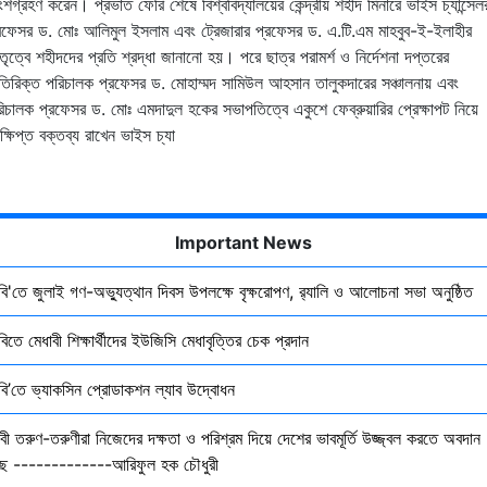
শগ্রহণ করেন। প্রভাত ফেরি শেষে বিশ্ববিদ্যালয়ের কেন্দ্রীয় শহীদ মিনারে ভাইস চ্যান্সেল
রফেসর ড. মোঃ আলিমুল ইসলাম এবং ট্রেজারার প্রফেসর ড. এ.টি.এম মাহবুব-ই-ইলাহীর
তৃত্বে শহীদদের প্রতি শ্রদ্ধা জানানো হয়। পরে ছাত্র পরামর্শ ও নির্দেশনা দপ্তরের
িরিক্ত পরিচালক প্রফেসর ড. মোহাম্মদ সামিউল আহসান তালুকদারের সঞ্চালনায় এবং
িচালক প্রফেসর ড. মোঃ এমদাদুল হকের সভাপতিত্বে একুশে ফেব্রুয়ারির প্রেক্ষাপট নিয়ে
ক্ষিপ্ত বক্তব্য রাখেন ভাইস চ্যা
Important News
ৃবি'তে জুলাই গণ-অভ্যুত্থান দিবস উপলক্ষে বৃক্ষরোপণ, র‍্যালি ও আলোচনা সভা অনুষ্ঠিত
বিতে মেধাবী শিক্ষার্থীদের ইউজিসি মেধাবৃত্তির চেক প্রদান
ৃবি’তে ভ্যাকসিন প্রোডাকশন ল্যাব উদ্বোধন
বী তরুণ-তরুণীরা নিজেদের দক্ষতা ও পরিশ্রম দিয়ে দেশের ভাবমূর্তি উজ্জ্বল করতে অবদান
ছে -------------আরিফুল হক চৌধুরী