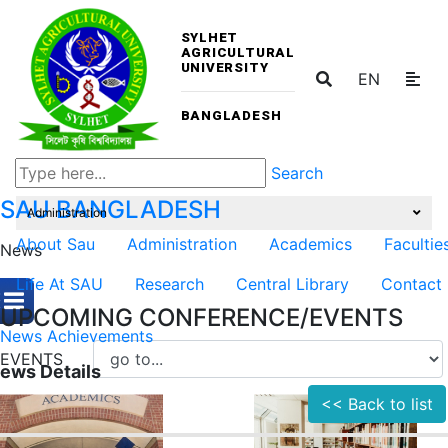
SYLHET
AGRICULTURAL
UNIVERSITY
EN
BANGLADESH
Search
SAU
BANGLADESH
Administration
About Sau
Administration
Academics
Facultie
News
Life At SAU
Research
Central Library
Contact
UPCOMING CONFERENCE/EVENTS
News
Achievements
EVENTS
ews Details
<< Back to list