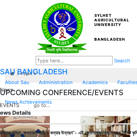
SYLHET
AGRICULTURAL
UNIVERSITY
BANGLADESH
Search
SAU
BANGLADESH
Pages
About Sau
Administration
Academics
Facultie
News
UPCOMING CONFERENCE/EVENTS
News
Achievements
EVENTS
ews Details
ধিকার, সমতা, ক্ষমতায়ন, নারী ও কন্যার উন্নয়ন”- এই শ্লোগানকে সামনে রেখে সিলেট কৃষি