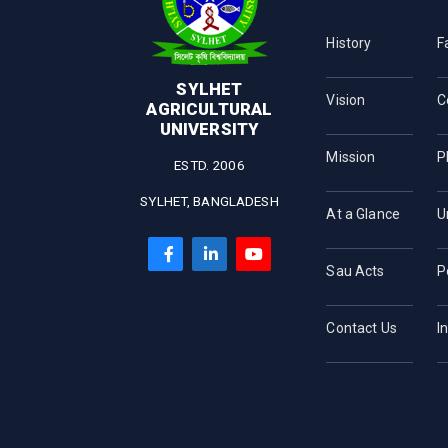
History
F
SYLHET
Vision
C
AGRICULTURAL
UNIVERSITY
Mission
P
ESTD. 2006
SYLHET, BANGLADESH
At a Glance
U
Sau Acts
P
Contact Us
I