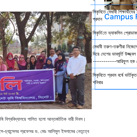
সিকৃবিতে মেধাবী শিক্ষার্থীদ
Campus F
প্রদান
সিকৃবি’তে ভ্যাকসিন প্রোডা
how More Results
মেধাবী তরুণ-তরুণীরা নিজেদে
দিয়ে দেশের ভাবমূর্তি উজ্জ
-----------আরিফুল হক চ
সিকৃবিতে প্রথম বর্ষে ভর্তিকৃত 
শনিবার
ৃষি
বিশ্ববিদ্যালয়ে
পালিত
হলো
আন্তর্জাতিক
নারী
দিবস।
ইস
-
চ্যান্সেলর
প্রফেসর
ড
.
মোঃ আলিমুল ইসলামের নেতৃত্বে