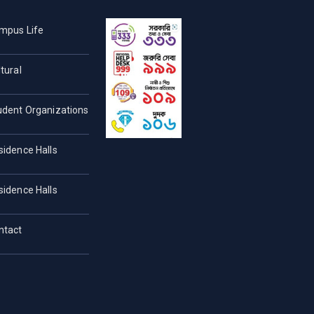
mpus Life
tural
udent Organizations
sidence Halls
sidence Halls
ntact