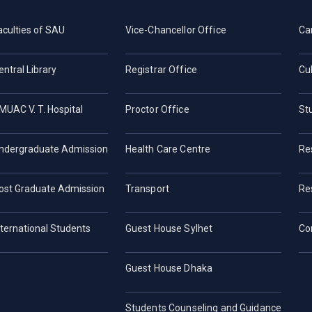
aculties of SAU
Vice-Chancellor Office
Ca
entral Library
Registrar Office
Cul
MUAC V. T. Hospital
Proctor Office
St
ndergraduate Admission
Health Care Centre
Re
ost Graduate Admission
Transport
Re
nternational Students
Guest House Sylhet
Co
Guest House Dhaka
Students Counseling and Guidance