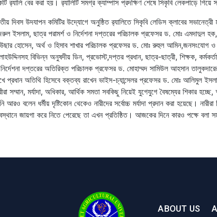
টি র‌্যালি বের করা হয়। র‌্যালিটি
সমগ্র
ক্যাম্পাস
প্রদক্ষিণ
শেষে সিকৃবি লেকপাড়ে গিয়ে 
তীয় দিবস উদযাপন কমিটির উদ্যোগে অনুষ্ঠিত
র‌্যালিতে সিকৃবি লেডিস ক্লাবের সভানেত্র
রুল ইসলাম, ছাত্র
পরামর্শ
ও
নির্দেশনা দপ্তরের পরিচালক
প্রফেসর
ড
.
মোঃ এমদাদুল হক,
উছার হোসেন, অর্থ ও হিসাব শাখার পরিচালক
প্রফেসর ড. মোঃ রুহুল আমিন,জনসংযোগ ও প্
লাহউদ্দিনসহ বিভিন্ন অনুষদীয় ডিন, প্রভোস্ট,দপ্তর প্রধান, ছাত্র-ছাত্রী,
শিক্ষক
,
কর্মকর্তা
নির্দেশনা দপ্তরের অতিরিক্ত পরিচালক প্রফেসর ড. মোহাম্মদ সামিউল আহসান তালুকদারের 
খে প্রধান অতিথি হিসেবে বক্তব্য রাখেন ভাইস
-
চ্যান্সেলর
প্রফেসর
ড
.
মোঃ আলিমুল ইসলা
রীরা সম্মান, মর্যাদা, অধিকার, আর্থিক সমতা সবকিছু নিয়েই যুগেযুগে বৈষম্যের শিকার 
নি আরও বলেন ধর্মীয় দৃষ্টিকোন থেকেও নারীদের সর্বোচ্চ মর্যাদা প্রদান করা হয়েছে। নারী
স্থানে জায়গা করে নিতে পেরেছে তা এখন প্রতিষ্ঠিত। আজকের দিনে কারও পক্ষে বলা স
ABOUT US