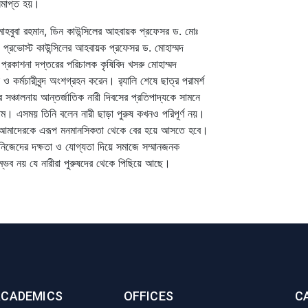
সমাপ্ত হয়।
ী মাহবুবা রহমান, ডিন কাউন্সিলের আহবায়ক প্রফেসর ড. মোঃ
 প্রভোস্ট কাউন্সিলের আহবায়ক প্রফেসর ড. মোহাম্মদ
রকাশনা দপ্তরের পরিচালক কৃষিবিদ খসরু মোহাম্মদ
ও কর্মচারীবৃন্দ
অংশগ্রহন করেন।
র‌্যালি শেষে ছাত্র পরামর্শ
সঞ্চালনায় আন্তর্জাতিক নারী দিবসের প্রতিপাদ্যকে সামনে
ম। এসময় তিনি বলেন নারী ছাড়া পুরুষ কখনও পরিপূর্ণ নয়।
হচ্ছে, আমাদেরকে এরূপ মনমানসিকতা থেকে বের হয়ে আসতে হবে।
রা নিজেদের দক্ষতা ও যোগ্যতা দিয়ে সমাজে সম্মানজনক
ম্ভব নয় যে নারীরা পুরুষদের থেকে পিছিয়ে আছে।
ACADEMICS
OFFICES
C