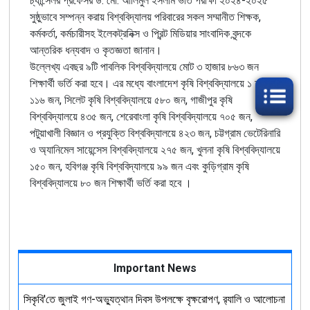
চ্যান্সেলর প্রফেসর ড. মো. আলিমুল ইসলাম ভর্তি পরীক্ষা ২০২৪-২০২৫
সুষ্ঠুভাবে সম্পন্ন করায় বিশ্ববিদ্যালয় পরিবারের সকল সম্মানীত শিক্ষক,
কর্মকর্তা, কর্মচারীসহ ইলেকট্রনিক্স ও প্রিন্ট মিডিয়ার সাংবাদিক বৃন্দকে
আন্তরিক ধন্যবাদ ও কৃতজ্ঞতা জানান।
উল্লেখ্য এবছর ৯টি পাবলিক বিশ্ববিদ্যালয়ে মোট ৩ হাজার ৮৬৩ জন
শিক্ষার্থী ভর্তি করা হবে। এর মধ্যে বাংলাদেশ কৃষি বিশ্ববিদ্যালয়ে ১ হাজার
১১৬ জন, সিলেট কৃষি বিশ্ববিদ্যালয়ে ৫৮০ জন, গাজীপুর কৃষি
বিশ্ববিদ্যালয়ে ৪৩৫ জন, শেরেবাংলা কৃষি বিশ্ববিদ্যালয়ে ৭০৫ জন,
পটুয়াখালী বিজ্ঞান ও প্রযুক্তি বিশ্ববিদ্যালয়ে ৪২৩ জন, চট্টগ্রাম ভেটেরিনারি
ও অ্যানিমেল সায়েন্সেস বিশ্ববিদ্যালয়ে ২৭৫ জন, খুলনা কৃষি বিশ্ববিদ্যালয়ে
১৫০ জন, হবিগঞ্জ কৃষি বিশ্ববিদ্যালয়ে ৯৯ জন এবং কুড়িগ্রাম কৃষি
বিশ্ববিদ্যালয়ে ৮০ জন শিক্ষার্থী ভর্তি করা হবে ।
Important News
সিকৃবি'তে জুলাই গণ-অভ্যুত্থান দিবস উপলক্ষে বৃক্ষরোপণ, র‍্যালি ও আলোচনা