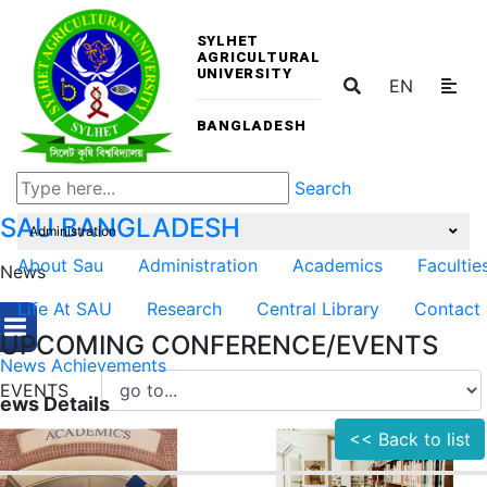
SYLHET
AGRICULTURAL
UNIVERSITY
EN
BANGLADESH
Search
SAU
BANGLADESH
Administration
About Sau
Administration
Academics
Facultie
News
Life At SAU
Research
Central Library
Contact
UPCOMING CONFERENCE/EVENTS
News
Achievements
EVENTS
ews Details
<< Back to list