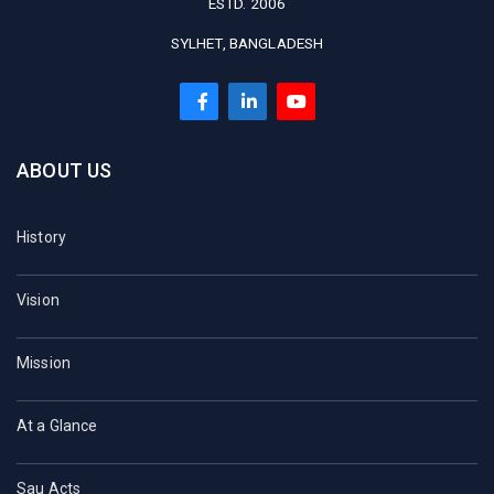
ESTD. 2006
SYLHET, BANGLADESH
ABOUT US
History
Vision
Mission
At a Glance
Sau Acts