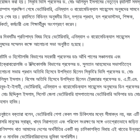
োজন করা হয়। সিকৃবি ভিসি প্রফেসর ড. মোঃ আলিমুল ইসলামের নেতৃত্বে র‌্যালিটি সমস
যাম্পাস প্রদক্ষিণ শেষে ভেটেরিনারি
,
এনিম্যাল ও বায়োমেডিক্যাল সায়েন্সেস অনুষদের সামনে
য়ে শেষ হয়। র‌্যালিতে
বিভিন্ন
অনুষদীয়
ডিন
,
দপ্তর
প্রধান
,
হল
প্রভোস্টসহ
,
শিক্ষক
,
মকর্তা
,
কর্মচারী এবং শিক্ষার্থীবৃন্দ অংশগ্রহণ করেন।
ে দিবসটির প্রতিপাদ্য বিষয় নিয়ে ভেটেরিনারি
,
এনিম্যাল ও বায়োমেডিক্যাল সায়েন্সেস
ুষদের সম্মেলন কক্ষে আলোচনা সভা অনুষ্ঠিত হ
য়েছে
।
াটমি ও হিস্টোলজি বিভাগের সহকারী প্রফেসর ডাঃ আঁখি পালের
সঞ্চালনায়
এবং
ইক্রোবায়োলজি ও টক্সিকোলজি
বিভাগের প্রফেসর ড. সুলতান আহমেদের
সভাপতিত্বে
োচনা সভায় প্রধান অতিথি হিসেবে উপস্থিত
ছিলেন সিকৃবি’র ভিসি প্রফেসর ড. মোঃ
িমুল ইসলাম। বিশেষ অতিথি হিসেবে উপস্থিত ছিলেন
ট্রেজারার প্রফেসর ড. এ.টি.এম.
হবুব-ই-ইলাহী
,
ভেটেরিনারি
,
এনিম্যাল ও বায়োমেডিক্যাল সায়েন্সেস অনুষদের
ডিন প্রফেসর
 মোঃ ছিদ্দিকুল ইসলাম, সিলেট জেলা
ভেটেরিনারি
হাসপাতালের
ভেটেরিনারি
অফিসার ডাঃ মো
হসান হাবিব।
ুষ্ঠানে বক্তারা বলেন,
ভেটেরিনারি পেশা কেবল পশু চিকিৎসার মধ্যে সীমাবদ্ধ নয়, বরং এটি
াসরি মানুষের স্বাস্থ্য, খাদ্য নিরাপত্তা এবং পরিবেশ সংরক্ষণের সঙ্গে ওতপ্রোতভাবে জড়িত
রাণিসম্পদ খাত আমাদের দেশের অর্থনীতির একটি বড় চালিকাশক্তি বিধায় এই খাতের উন্নয়
্ষ ও মানবিক ভেটেরিনারিয়ানদের ভূমিকা অপরিসীম।