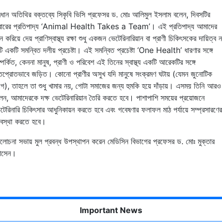
রধান অতি
থির বক্তব্যে সিকৃবি ভিসি
প্রফেসর ড. মোঃ আলিমুল ইসলাম
বলেন,
দিবসটির
বারের প্রতিপাদ্য ‘Animal Health Takes a Team’। এই প্রতিপাদ্য আমাদের
ে করিয়ে দেয় প্রাণিস্বাস্থ্য রক্ষা শুধু একজন ভেটেরিনারিয়ান বা প্রাণী চিকিৎসকের দায়িত্ব 
ি একটি সমন্বিত দলীয় প্রচেষ্টা। এই সমন্বিত প্রচেষ্টা ‘One Health’ ধারণার সঙ্গে
্পর্কিত, কেননা মানুষ, প্রাণী ও পরিবেশ এই তিনের স্বাস্থ্য একটি আরেকটির সঙ্গে
প্রোতভাবে জড়িত। কোনো প্রাণীর অসুখ যদি মানুষে সংক্রমণ ঘটায় (যেমন জুনোটিক
গ), তাহলে তা শুধু খামার নয়, গোটা সমাজের জন্য হুমকি হয়ে দাঁড়ায়। এসময় তিনি আরও
েন, আমাদেরকে দক্ষ
ভেটেরিনারিয়ান তৈরি করতে হবে। পাশাপাশি সময়ের প্রয়োজনে
টেরিনারি চিকিৎসার আধুনিকায়ন করতে হবে এবং গবেষণার ফলাফল মাঠ পর্যায়ে সম্প্রসারণের
যবস্থা করতে হবে।
োচনা সভায় মুল প্রবন্ধ উপস্থাপন করেন মেডিসিন বিভাগের প্রফেসর ড. মোঃ মুক্তার
োসেন।
Important News