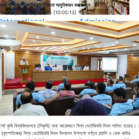
য়ের প্রয়োজনে ভেটেরিনারি চিকিৎসা আধুনিকায়ন করতে হবে
hursday, 15-May-2025 [10:05:13]
International
Admission
Student
Hall Facilities
Campus Facilitie
Show More Results
লেট কৃষি বিশ্ববিদ্যালয়ে (সিকৃবি) নানা আয়োজনে বিশ্ব ভেটেরিনারি দিবস পালিত হয়েছে।
 (বৃহস্পতিবার) বিশ্ব
ভেটেরিনারি
দিবস উদযাপন উপলক্ষে বর্ণাঢ্য র‌্যালি ও কেক কাটার