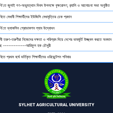
ৃবি'তে জুলাই গণ-অভ্যুত্থান দিবস উপলক্ষে বৃক্ষরোপণ, র‍্যালি ও আলোচনা সভা অনুষ্ঠিত
বিতে মেধাবী শিক্ষার্থীদের ইউজিসি মেধাবৃত্তির চেক প্রদান
ৃবি’তে ভ্যাকসিন প্রোডাকশন ল্যাব উদ্বোধন
বী তরুণ-তরুণীরা নিজেদের দক্ষতা ও পরিশ্রম দিয়ে দেশের ভাবমূর্তি উজ্জ্বল করতে অবদান
ছে -------------আরিফুল হক চৌধুরী
বিতে প্রথম বর্ষে ভর্তিকৃত শিক্ষার্থীদের ওরিয়েন্টেশন শনিবার
SYLHET AGRICULTURAL UNIVERSITY