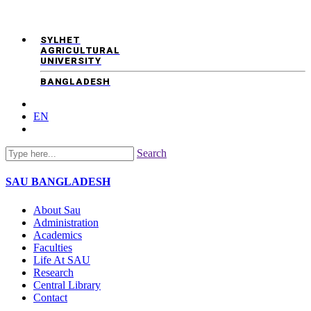
SYLHET
AGRICULTURAL
UNIVERSITY
BANGLADESH
EN
Search
SAU
BANGLADESH
About Sau
Administration
Academics
Faculties
Life At SAU
Research
Central Library
Contact