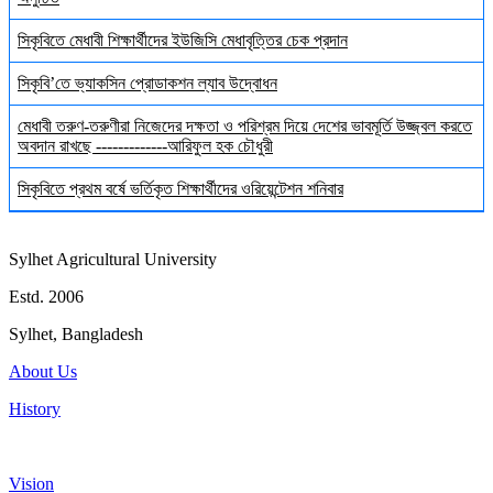
সিকৃবিতে মেধাবী শিক্ষার্থীদের ইউজিসি মেধাবৃত্তির চেক প্রদান
সিকৃবি’তে ভ্যাকসিন প্রোডাকশন ল্যাব উদ্বোধন
মেধাবী তরুণ-তরুণীরা নিজেদের দক্ষতা ও পরিশ্রম দিয়ে দেশের ভাবমূর্তি উজ্জ্বল করতে
অবদান রাখছে -------------আরিফুল হক চৌধুরী
সিকৃবিতে প্রথম বর্ষে ভর্তিকৃত শিক্ষার্থীদের ওরিয়েন্টেশন শনিবার
Sylhet Agricultural University
Estd. 2006
Sylhet, Bangladesh
About Us
History
Vision