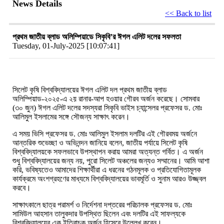
News Details
<< Back to list
প্রথম জাতীয় ব্লাড অলিম্পিয়াডে সিকৃবি’র ঈগল এলিট দলের সফলতা
Tuesday, 01-July-2025 [10:07:41]
সিলেট কৃষি বিশ্ববিদ্যালয়ের ঈগল এলিট দল
প্রথম জাতীয় ব্লাড
অলিম্পিয়াড-২০২৫-এ ২য় রানার-আপ হওয়ার গৌরব অর্জন করেছে। সোমবার
(৩০ জুন) ঈগল এলিট দলের সদস্যরা সিকৃবি ভাইস চ্যান্সেলর প্রফেসর ড. মোঃ
আলিমুল ইসলামের সঙ্গে সৌজন্য সাক্ষাৎ করেন।
এ
সময়
ভিসি
প্রফেসর
ড
.
মোঃ
আলিমুল
ইসলাম
দলটির
এই
গৌরবময়
অর্জনে
আন্তরিক
শুভেচ্ছা
ও
অভিনন্দন
জানিয়ে
বলেন
,
জাতীয়
পর্যায়ে
সিলেট
কৃষি
বিশ্ববিদ্যালয়কে
সফলভাবে
উপস্থাপন
করায়
আমরা
অত্যন্ত
গর্বিত
।
এ
অর্জন
শুধু
বিশ্ববিদ্যালয়ের
জন্য
নয়
,
পুরো
সিলেট
অঞ্চলের
জন্যও
সম্মানের
।
আমি
আশা
করি
,
ভবিষ্যতেও
আমাদের
শিক্ষার্থীরা
এ
ধরনের
গঠনমূলক
ও
প্রতিযোগিতামূলক
কার্যক্রমে
অংশগ্রহণের
মাধ্যমে
বিশ্ববিদ্যালয়ের
ভাবমূর্তি
ও
সুনাম
আরও
উজ্জ্বল
করবে
।
সাক্ষাৎকালে
ছাত্র
পরামর্শ
ও
নির্দেশনা
দপ্তরের
পরিচালক
প্রফেসর
ড
.
মোঃ
সামিউল
আহসান
তালুকদার
উপস্থিত
ছিলেন
এবং
দলটির
এই
সাফল্যকে
বিশ্ববিদ্যালয়ের
এক
ইতিবাচক
অর্জন
হিসেবে
উল্লেখ
করেন
।