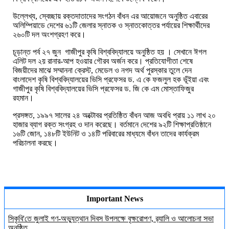
উল্লেখ্য, স্বেচ্ছায় রক্তদাতাদের সংগঠন বাঁধন এর আয়োজনে অনুষ্ঠিত এবারের
অলিম্পিয়াডে দেশের ৬১টি জেলার স্নাতক ও স্নাতকোত্তর পর্যায়ের শিক্ষার্থীদের
২৬০টি দল অংশগ্রহণ করে।
চূড়ান্ত পর্ব ২৭ জুন গাজীপুর কৃষি বিশ্ববিদ্যালয়ে অনুষ্ঠিত হয় । সেখানে ঈগল
এলিট দল ২য় রানার-আপ হওয়ার গৌরব অর্জন করে। প্রতিযোগীতা শেষে
বিজয়ীদের মাঝে সম্মাননা ক্রেস্ট, মেডেল ও নগদ অর্থ পুরস্কার তুলে দেন
বাংলাদেশ কৃষি বিশ্ববিদ্যালয়ের ভিসি প্রফেসর ড. এ কে ফজলুল হক ভূঁইয়া এবং
গাজীপুর কৃষি বিশ্ববিদ্যালয়ের ভিসি প্রফেসর ড. জি কে এম মোস্তাফিজুর
রহমান।
প্রসঙ্গত, ১৯৯৭ সালের ২৪ অক্টোবর প্রতিষ্ঠিত বাঁধন আজ অবধি প্রায় ১১ লাখ ২০
হাজার ব্যাগ রক্ত সংগ্রহ ও দান করেছে। বর্তমানে দেশের ৯২টি শিক্ষাপ্রতিষ্ঠানে
১৬টি জোন, ১৪৮টি ইউনিট ও ১৪টি পরিবারের মাধ্যমে বাঁধন তাদের কার্যক্রম
পরিচালনা করছে।
Important News
সিকৃবি'তে জুলাই গণ-অভ্যুত্থান দিবস উপলক্ষে বৃক্ষরোপণ, র‍্যালি ও আলোচনা সভা
অনুষ্ঠিত