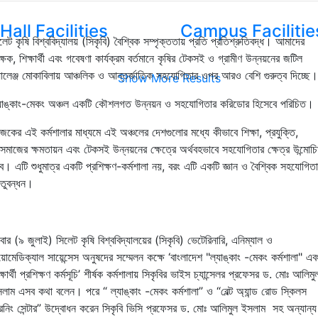
Hall Facilities
Campus Facilitie
লেট কৃষি বিশ্ববিদ্যালয় (সিকৃবি) বৈশ্বিক সম্পৃক্ততায় প্রতি প্রতিশ্রুতিবদ্ধ। আমাদের
ক্ষক, শিক্ষার্থী এবং গবেষণা কার্যক্রম বর্তমানে কৃষির টেকসই ও গ্রামীণ উন্নয়নের জটিল
যালেঞ্জ মোকাবিলায় আঞ্চলিক ও আন্তর্জাতিক সহযোগিতার ওপর আরও বেশি গুরুত্ব দিচ্ছে।
Show More Results
যাঙ্কাং-মেকং অঞ্চল একটি কৌশলগত উন্নয়ন ও সহযোগিতার করিডোর হিসেবে পরিচিত।
কের এই কর্মশালার মাধ্যমে এই অঞ্চলের দেশগুলোর মধ্যে কীভাবে শিক্ষা, প্রযুক্তি,
বসমাজের ক্ষমতায়ন এবং টেকসই উন্নয়নের ক্ষেত্রে অর্থবহভাবে সহযোগিতার ক্ষেত্র উন্মোচ
ে। এটি শুধুমাত্র একটি প্রশিক্ষণ-কর্মশালা নয়, বরং এটি একটি জ্ঞান ও বৈশ্বিক সহযোগিত
তুবন্ধন।
ধবার (৯ জুলাই) সিলেট কৃষি বিশ্ববিদ্যালয়ের (সিকৃবি) ভেটেরিনারি, এনিম্যাল ও
য়োমেডিক্যাল সায়েন্সেস অনুষদের সম্মেলন কক্ষে ‘বাংলাদেশ "ল্যাঙ্কাং -মেকং কর্মশালা" এব
ক্ষার্থী প্রশিক্ষণ কর্মসূচি’ শীর্ষক কর্মশালায় সিকৃবির ভাইস চ্যান্সেলর প্রফেসর ড. মোঃ আলিমু
লাম এসব কথা বলেন। পরে “ ল্যাঙ্কাং -মেকং কর্মশালা” ও “বেল্ট অ্যান্ড রোড স্কিলস
রেনিং সেন্টার” উদ্বোধন করেন সিকৃবি ভিসি প্রফেসর ড. মোঃ আলিমুল ইসলাম সহ অন্যান্য