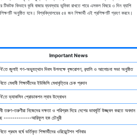
ে টিকটক কিভাবে কৃষি বাজার ব্যবস্থায় ভূমিকা রাখতে পারে এসকল বিষয়ে ৩ দিন ব্যাপি
রশিক্ষণটি অনুষ্ঠিত হবে। বিশ্ববিদ্যালয়ের ৫৪ জন শিক্ষার্থী এই প্রশিক্ষণটি গ্রহণ করবে।
Important News
ৃবি'তে জুলাই গণ-অভ্যুত্থান দিবস উপলক্ষে বৃক্ষরোপণ, র‍্যালি ও আলোচনা সভা অনুষ্ঠিত
বিতে মেধাবী শিক্ষার্থীদের ইউজিসি মেধাবৃত্তির চেক প্রদান
ৃবি’তে ভ্যাকসিন প্রোডাকশন ল্যাব উদ্বোধন
বী তরুণ-তরুণীরা নিজেদের দক্ষতা ও পরিশ্রম দিয়ে দেশের ভাবমূর্তি উজ্জ্বল করতে অবদান
ছে -------------আরিফুল হক চৌধুরী
বিতে প্রথম বর্ষে ভর্তিকৃত শিক্ষার্থীদের ওরিয়েন্টেশন শনিবার