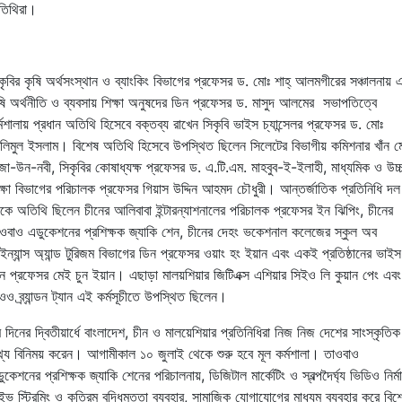
তিথিরা।
কৃবির কৃষি অর্থসংস্থান ও ব্যাংকিং বিভাগের প্রফেসর ড. মোঃ শাহ্ আলমগীরের সঞ্চালনায় 
ষি অর্থনীতি ও ব্যবসায় শিক্ষা অনুষদের ডিন প্রফেসর ড. মাসুদ আলমের সভাপতিত্বে
্মশালায় প্রধান অতিথি হিসেবে বক্তব্য রাখেন সিকৃবি ভাইস চ্যান্সেলর প্রফেসর ড. মোঃ
িমুল ইসলাম। বিশেষ অতিথি হিসেবে উপস্থিত ছিলেন সিলেটের বিভাগীয় কমিশনার খাঁন ম
জা-উন-নবী, সিকৃবির কোষাধ্যক্ষ প্রফেসর ড. এ.টি.এম. মাহবুব-ই-ইলাহী, মাধ্যমিক ও উচ্
ক্ষা বিভাগের পরিচালক প্রফেসর গিয়াস উদ্দিন আহমদ চৌধুরী। আন্তর্জাতিক প্রতিনিধি দল
কে অতিথি ছিলেন চীনের আলিবাবা ইন্টারন্যাশনালের পরিচালক প্রফেসর ইন ঝিপিং, চীনের
ওবাও এডুকেশনের প্রশিক্ষক জ্যাকি শেন, চীনের দেহং ভকেশনাল কলেজের স্কুল অব
ইন্যান্স অ্যান্ড টুরিজম বিভাগের ডিন প্রফেসর ওয়াং হং ইয়ান এবং একই প্রতিষ্ঠানের ভাই
ন প্রফেসর মেই চুন ইয়ান। এছাড়া মালয়শিয়ার জিটিএক্স এশিয়ার সিইও লি কুয়ান পেং এবং
ওও ব্র্যান্ডন ট্যান এই কর্মসূচীতে উপস্থিত ছিলেন।
 দিনের দ্বিতীয়ার্ধে বাংলাদেশ, চীন ও মালয়েশিয়ার প্রতিনিধিরা নিজ নিজ দেশের সাংস্কৃতিক
্য বিনিময় করেন। আগামীকাল ১০ জুলাই থেকে শুরু হবে মূল কর্মশালা। তাওবাও
ুকেশনের প্রশিক্ষক জ্যাকি শেনের পরিচালনায়, ডিজিটাল মার্কেটিং ও স্বল্পদৈর্ঘ্য ভিডিও নির্ম
ইভ স্ট্রিমিং ও কৃত্রিম বুদ্ধিমত্তা ব্যবহার, সামাজিক যোগাযোগের মাধ্যম ব্যবহার করে বিশ