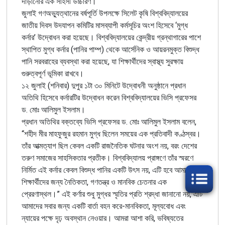
দাঁড়ানোর এক সাহসী উচ্চারণ।
জুলাই গণঅভ্যুত্থানের বর্ষপূর্তি উপলক্ষে সিলেট কৃষি বিশ্ববিদ্যালয়ের
জাতীয় দিবস উদযাপন কমিটির মাসব্যাপী কর্মসূচির অংশ হিসেবে ‘মুগ্ধ
কর্নার’ উদ্বোধন করা হয়েছে। বিশ্ববিদ্যালয়ের কেন্দ্রীয় গ্রন্থাগারের পাশে
স্থাপিত মুগ্ধ কর্নার (পানির পাম্প) থেকে আর্সেনিক ও আয়রনমুক্ত বিশুদ্ধ
পানি সরবরাহের ব্যবস্থা করা হয়েছে, যা শিক্ষার্থীদের স্বাস্থ্য সুরক্ষায়
গুরুত্বপূর্ণ ভূমিকা রাখবে।
১২ জুলাই (শনিবার) দুপুর ১টা ৩০ মিনিটে উদ্বোধনী অনুষ্ঠানে প্রধান
অতিথি হিসেবে কর্নারটির উদ্বোধন করেন বিশ্ববিদ্যালয়ের ভিসি প্রফেসর
ড. মোঃ আলিমুল ইসলাম।
প্রধান অতিথির বক্তব্যে ভিসি প্রফেসর ড. মোঃ আলিমুল ইসলাম বলেন
,
“শহীদ মীর মাহফুজুর রহমান মুগ্ধ ছিলেন সময়ের এক প্রতিবাদী কণ্ঠস্বর।
তাঁর আত্মত্যাগ ছিল কেবল একটি রাজনৈতিক ঘটনার অংশ নয়, বরং দেশের
তরুণ সমাজের সাহসিকতার প্রতীক। বিশ্ববিদ্যালয় প্রাঙ্গণে তাঁর স্মরণে
নির্মিত এই কর্নার কেবল বিশুদ্ধ পানির একটি উৎস নয়, এটি হবে আমাদের
শিক্ষার্থীদের জন্য নৈতিকতা, গণতন্ত্র ও মানবিক চেতনার এক
প্রেরণাস্থল।”
এই কর্ণার শুধু মুগ্ধর স্মৃতির প্রতি শ্রদ্ধা জানানো নয়, এটি
আমাদের সবার জন্য একটি বার্তা বহন করে
-
মানবিকতা, মূল্যবোধ এবং
ন্যায়ের পক্ষে দৃঢ় অবস্থান নেওয়ার। আমরা আশা করি, ভবিষ্যতের