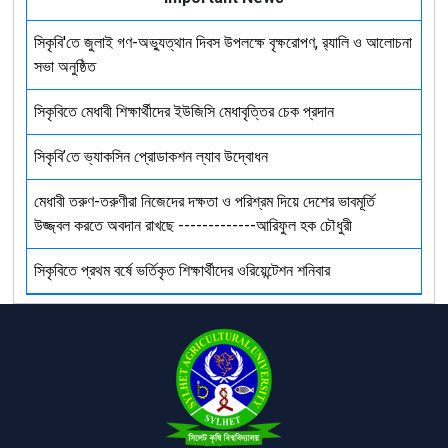
সিকৃবি'তে জুলাই গণ-অভ্যুত্থান দিবস উপলক্ষে বৃক্ষরোপণ, র‍্যালি ও আলোচনা
সভা অনুষ্ঠিত
সিকৃবিতে মেধাবী শিক্ষার্থীদের ইউজিসি মেধাবৃত্তির চেক প্রদান
সিকৃবি’তে ভ্যাকসিন প্রোডাকশন ল্যাব উদ্বোধন
মেধাবী তরুণ-তরুণীরা নিজেদের দক্ষতা ও পরিশ্রম দিয়ে দেশের ভাবমূর্তি
উজ্জ্বল করতে অবদান রাখছে -------------আরিফুল হক চৌধুরী
সিকৃবিতে প্রথম বর্ষে ভর্তিকৃত শিক্ষার্থীদের ওরিয়েন্টেশন শনিবার