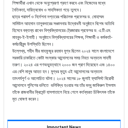
শিক্ষার্থীরা এখান থেকে অনুপ্রেরণা গ্রহণ করবে এবং নিজেদের মধ্যে
নৈতিকতা, দায়িত্ববোধ ও সাহসিকতা গড়ে তুলবে।
ছাত্র পরামর্শ ও নির্দেশনা দপ্তরের পরিচালক প্রফেসর ড. মোহাম্মদ
সামিউল আহসান তালুকদারের সঞ্চালনায় উদ্বোধনী অনুষ্ঠানে বিশেষ অতিথি
হিসেবে বক্তব্য রাখেন বিশ্ববিদ্যালয়ের ট্রেজারার প্রফেসর ড. এ.টি.এম.
মাহবুব-ই-ইলাহী। অনুষ্ঠানে বিশ্ববিদ্যালয়ের শিক্ষক, শিক্ষার্থী ও কর্মকর্তা-
কর্মচারীবৃন্দ উপস্থিতি ছিলেন।
উল্লেখ্য, শহীদ মীর মাহফুজুর রহমান মুগ্ধ ছিলেন ২০২৪ সালে বাংলাদেশে
সরকারি চাকরিতে কোটা সংস্কার আন্দোলনের সময় নিহত অন্যতম সাহসী
তরুণ। ২০২৪ এর গণঅভ্যুত্থানে ২০০০ জন প্রাণ দিয়েছেন এবং ১৪০০
এর বেশি মানুষ আহত হন। মুগ্ধর মৃত্যু এই আন্দোলনের অন্যতম
তাৎপর্যপূর্ণ ও আলোচিত ঘটনা।
২০২৪ সালের ১৮ জুলাই
ফ্যাসিস্ট বিরোধী
আন্দোলনে পুলিশের গুলিতে
গুলিবিদ্ধ হওয়ার পর তাঁর বন্ধু জাকিরুল ইসলাম
তাঁকে রাজধানীর ক্রিসেন্ট হাসপাতালে নিয়ে গেলে কর্তব্যরত চিকিৎসক তাঁকে
মৃত ঘোষণা করেন।
Important News