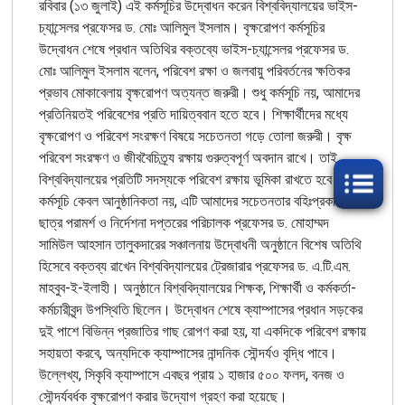
রবিবার (১৩ জুলাই) এই কর্মসূচির উদ্বোধন করেন বিশ্ববিদ্যালয়ের ভাইস-
চ্যান্সেলর প্রফেসর ড. মোঃ আলিমুল ইসলাম। বৃক্ষরোপণ কর্মসূচির
উদ্বোধন শেষে প্রধান অতিথির বক্তব্যে ভাইস-চ্যান্সেলর প্রফেসর ড.
মোঃ আলিমুল ইসলাম বলেন, পরিবেশ রক্ষা ও জলবায়ু পরিবর্তনের ক্ষতিকর
প্রভাব মোকাবেলায় বৃক্ষরোপণ অত্যন্ত জরুরী। শুধু কর্মসূচি নয়, আমাদের
প্রতিনিয়তই পরিবেশের প্রতি দায়িত্ববান হতে হবে। শিক্ষার্থীদের মধ্যে
বৃক্ষরোপণ ও পরিবেশ সংরক্ষণ বিষয়ে সচেতনতা গড়ে তোলা জরুরী। বৃক্ষ
পরিবেশ সংরক্ষণ ও জীববৈচিত্র্য রক্ষায় গুরুত্বপূর্ণ অবদান রাখে। তাই
বিশ্ববিদ্যালয়ের প্রতিটি সদস্যকে পরিবেশ রক্ষায় ভূমিকা রাখতে হবে। এই
কর্মসূচি কেবল আনুষ্ঠানিকতা নয়, এটি আমাদের সচেতনতার বহিঃপ্রকাশ।
ছাত্র পরামর্শ ও নির্দেশনা দপ্তরের পরিচালক প্রফেসর ড. মোহাম্মদ
সামিউল আহসান তালুকদারের সঞ্চালনায় উদ্বোধনী অনুষ্ঠানে বিশেষ অতিথি
হিসেবে বক্তব্য রাখেন বিশ্ববিদ্যালয়ের ট্রেজারার প্রফেসর ড. এ.টি.এম.
মাহবুব-ই-ইলাহী। অনুষ্ঠানে বিশ্ববিদ্যালয়ের শিক্ষক, শিক্ষার্থী ও কর্মকর্তা-
কর্মচারীবৃন্দ উপস্থিতি ছিলেন। উদ্বোধন শেষে ক্যাম্পাসের প্রধান সড়কের
দুই পাশে বিভিন্ন প্রজাতির গাছ রোপণ করা হয়, যা একদিকে পরিবেশ রক্ষায়
সহায়তা করবে, অন্যদিকে ক্যাম্পাসের নান্দনিক সৌন্দর্যও বৃদ্ধি পাবে।
উল্লেখ্য, সিকৃবি ক্যাম্পাসে এবছর প্রায় ১ হাজার ৫০০ ফলদ, বনজ ও
সৌন্দর্যবর্ধক বৃক্ষরোপণ করার উদ্যোগ গ্রহণ করা হয়েছে।