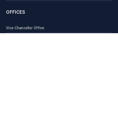
OFFICES
Vice-Chancellor Office
Registrar Office
Proctor Office
Health Care Centre
Transport
Guest House Sylhet
Guest House Dhaka
Students Counseling and Guidance
Location, Maps and Direction