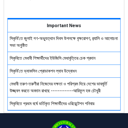
Important News
সিকৃবি'তে জুলাই গণ-অভ্যুত্থান দিবস উপলক্ষে বৃক্ষরোপণ, র‍্যালি ও আলোচনা
সভা অনুষ্ঠিত
সিকৃবিতে মেধাবী শিক্ষার্থীদের ইউজিসি মেধাবৃত্তির চেক প্রদান
সিকৃবি’তে ভ্যাকসিন প্রোডাকশন ল্যাব উদ্বোধন
মেধাবী তরুণ-তরুণীরা নিজেদের দক্ষতা ও পরিশ্রম দিয়ে দেশের ভাবমূর্তি
উজ্জ্বল করতে অবদান রাখছে -------------আরিফুল হক চৌধুরী
সিকৃবিতে প্রথম বর্ষে ভর্তিকৃত শিক্ষার্থীদের ওরিয়েন্টেশন শনিবার