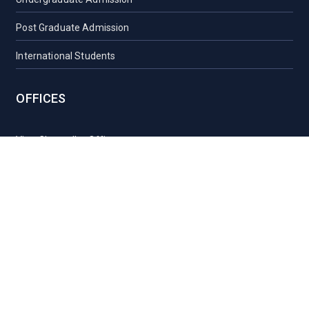
Post Graduate Admission
International Students
OFFICES
Vice-Chancellor Office
Registrar Office
Proctor Office
Health Care Centre
Transport
Guest House Sylhet