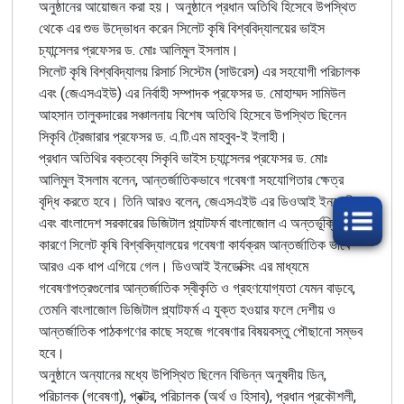
অনুষ্ঠানের আয়োজন করা হয়। অনুষ্ঠানে প্রধান অতিথি হিসেবে উপস্থিত
থেকে এর শুভ উদ্ভোধন করেন সিলেট কৃষি বিশ্ববিদ্যালয়ের ভাইস
চ্যান্সেলর প্রফেসর ড. মোঃ আলিমুল ইসলাম।
সিলেট কৃষি বিশ্ববিদ্যালয় রিসার্চ সিস্টেম (সাউরেস) এর সহযোগী পরিচালক
এবং (জেএসএইউ) এর নির্বাহী সম্পাদক প্রফেসর ড. মোহাম্মদ সামিউল
আহসান তালুকদারের সঞ্চালনায় বিশেষ অতিথি হিসেবে উপস্থিত ছিলেন
সিকৃবি ট্রেজারার প্রফেসর ড. এ.টি.এম মাহবুব-ই ইলাহী।
প্রধান অতিথির বক্তব্যে সিকৃবি ভাইস চ্যান্সেলর প্রফেসর ড. মোঃ
আলিমুল ইসলাম বলেন, আন্তর্জাতিকভাবে গবেষণা সহযোগিতার ক্ষেত্র
বৃদ্ধি করতে হবে। তিনি আরও বলেন, জেএসএইউ এর ডিওআই ইনডেক্সিং
এবং বাংলাদেশ সরকারের ডিজিটাল প্ল্যাটফর্ম বাংলাজোল এ অন্তর্ভূক্তির
কারণে সিলেট কৃষি বিশ্ববিদ্যালয়ের গবেষণা কার্যক্রম আন্তর্জাতিক ভাবে
আরও এক ধাপ এগিয়ে গেল। ডিওআই ইনডেক্সিং এর মাধ্যমে
গবেষণাপত্রগুলোর আন্তর্জাতিক স্বীকৃতি ও গ্রহণযোগ্যতা যেমন বাড়বে,
তেমনি বাংলাজোল ডিজিটাল প্ল্যাটফর্ম এ যুক্ত হওয়ার ফলে দেশীয় ও
আন্তর্জাতিক পাঠকগণের কাছে সহজে গবেষণার বিষয়বস্তু পৌছানো সম্ভব
হবে।
অনুষ্ঠানে অন্যানের মধ্যে উপিস্থিত ছিলেন বিভিন্ন অনুষদীয় ডিন,
পরিচালক (গবেষণা), প্রক্টর, পরিচালক (অর্থ ও হিসাব), প্রধান প্রকৌশলী,