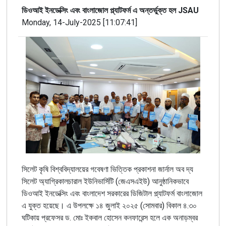
ডিওআই ইনডেক্সিং এবং বাংলাজোল প্ল্যাটফর্ম এ অন্তর্ভুক্ত হল JSAU
Monday, 14-July-2025 [11:07:41]
সিলেট কৃষি বিশ্ববিদ্যালয়ের গবেষণা ভিত্তিক প্রকাশনা জার্নাল অব দ্য
সিলেট অ্যাগ্রিকালচারাল ইউনিভার্সিটি (জেএসএইউ) আনুষ্ঠানিকভাবে
ডিওআই ইনডেক্সিং এবং বাংলাদেশ সরকারের ডিজিটাল প্ল্যাটফর্ম বাংলাজোল
এ যুক্ত হয়েছে। এ উপলক্ষে ১৪ জুলাই ২০২৫ (সোমবার) বিকাল ৪.৩০
ঘটিকায় প্রফেসর ড. মোঃ ইকবাল হোসেন কনফারেন্স হলে এক অনাড়ম্বর