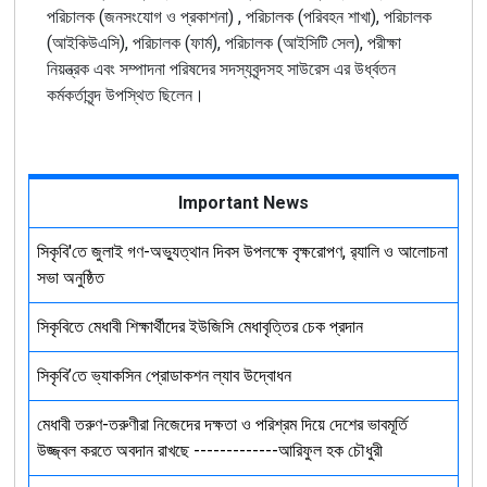
পরিচালক (জনসংযোগ ও প্রকাশনা) , পরিচালক (পরিবহন শাখা), পরিচালক
(আইকিউএসি), পরিচালক (ফার্ম), পরিচালক (আইসিটি সেল), পরীক্ষা
নিয়ন্ত্রক এবং সম্পাদনা পরিষদের সদস্যবৃন্দসহ সাউরেস এর উর্ধ্বতন
কর্মকর্তাবৃন্দ উপস্থিত ছিলেন।
Important News
সিকৃবি'তে জুলাই গণ-অভ্যুত্থান দিবস উপলক্ষে বৃক্ষরোপণ, র‍্যালি ও আলোচনা
সভা অনুষ্ঠিত
সিকৃবিতে মেধাবী শিক্ষার্থীদের ইউজিসি মেধাবৃত্তির চেক প্রদান
সিকৃবি’তে ভ্যাকসিন প্রোডাকশন ল্যাব উদ্বোধন
মেধাবী তরুণ-তরুণীরা নিজেদের দক্ষতা ও পরিশ্রম দিয়ে দেশের ভাবমূর্তি
উজ্জ্বল করতে অবদান রাখছে -------------আরিফুল হক চৌধুরী