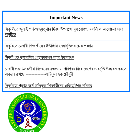
Important News
সিকৃবি'তে জুলাই গণ-অভ্যুত্থান দিবস উপলক্ষে বৃক্ষরোপণ, র‍্যালি ও আলোচনা সভা
অনুষ্ঠিত
সিকৃবিতে মেধাবী শিক্ষার্থীদের ইউজিসি মেধাবৃত্তির চেক প্রদান
সিকৃবি’তে ভ্যাকসিন প্রোডাকশন ল্যাব উদ্বোধন
মেধাবী তরুণ-তরুণীরা নিজেদের দক্ষতা ও পরিশ্রম দিয়ে দেশের ভাবমূর্তি উজ্জ্বল করতে
অবদান রাখছে -------------আরিফুল হক চৌধুরী
সিকৃবিতে প্রথম বর্ষে ভর্তিকৃত শিক্ষার্থীদের ওরিয়েন্টেশন শনিবার