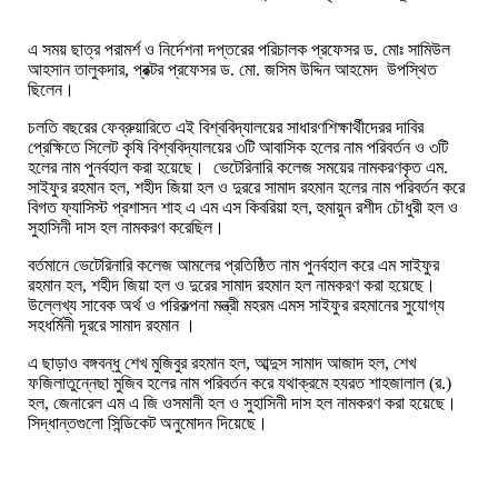
এ সময় ছাত্র পরামর্শ ও নির্দেশনা দপ্তরের পরিচালক প্রফেসর ড. মোঃ সামিউল
আহসান তালুকদার, প্রক্টর প্রফেসর ড. মো. জসিম উদ্দিন আহমেদ
উপস্থিত
ছিলেন।
চলতি বছরের ফেব্রুয়ারিতে এই বিশ্ববিদ্যালয়ের সাধারণশিক্ষার্থীদেরর দাবির
প্রেক্ষিতে সিলেট কৃষি বিশ্ববিদ্যালয়ের ৩টি আবাসিক হলের নাম পরিবর্তন ও ৩টি
হলের নাম পুনর্বহাল করা হয়েছে। ভেটেরিনারি কলেজ সময়ের নামকরণকৃত এম.
সাইফুর রহমান হল, শহীদ জিয়া হল ও দুররে সামাদ রহমান হলের নাম পরিবর্তন করে
বিগত ফ্যাসিস্ট প্রশাসন শাহ এ এম এস কিবরিয়া হল, হুমায়ুন রশীদ চৌধুরী হল ও
সুহাসিনী দাস হল নামকরণ করেছিল।
বর্তমানে ভেটেরিনারি কলেজ আমলের প্রতিষ্ঠিত নাম পুনর্বহাল করে এম সাইফুর
রহমান হল, শহীদ জিয়া হল ও দুরের সামাদ রহমান হল নামকরণ করা হয়েছে।
উল্লেখ্য সাবেক অর্থ ও পরিকল্পনা মন্ত্রী মহরম এমস সাইফুর রহমানের সুযোগ্য
সহধর্মিনী দূররে সামাদ রহমান ।
এ ছাড়াও বঙ্গবন্ধু শেখ মুজিবুর রহমান হল, আব্দুস সামাদ আজাদ হল, শেখ
ফজিলাতুন্নেছা মুজিব হলের নাম পরিবর্তন করে যথাক্রমে হযরত শাহজালাল (র.)
হল, জেনারেল এম এ জি ওসমানী হল ও সুহাসিনী দাস হল নামকরণ করা হয়েছে।
সিদ্ধান্তগুলো সিন্ডিকেট অনুমোদন দিয়েছে।