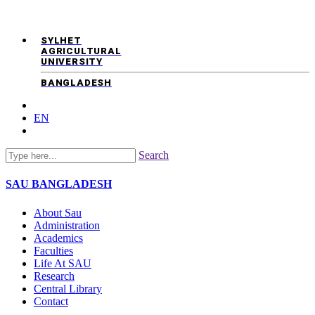
SYLHET
AGRICULTURAL
UNIVERSITY
BANGLADESH
EN
Search
SAU
BANGLADESH
About Sau
Administration
Academics
Faculties
Life At SAU
Research
Central Library
Contact