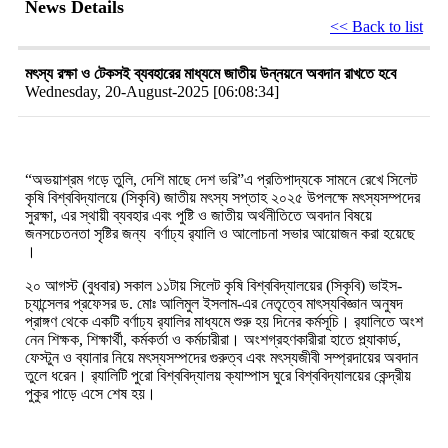
News Details
<< Back to list
মৎস্য রক্ষা ও টেকসই ব্যবহারের মাধ্যমে জাতীয় উন্নয়নে অবদান রাখতে হবে
Wednesday, 20-August-2025 [06:08:34]
“অভয়াশ্রম গড়ে তুলি, দেশি মাছে দেশ ভরি
”
এ প্রতিপাদ্যকে সামনে রেখে সিলেট
কৃষি বিশ্ববিদ্যালয়ে (সিকৃবি) জাতীয় মৎস্য সপ্তাহ ২০২৫ উপলক্ষে মৎস্যসম্পদের
সুরক্ষা, এর স্থায়ী ব্যবহার এবং পুষ্টি ও জাতীয় অর্থনীতিতে অবদান বিষয়ে
জনসচেতনতা সৃষ্টির জন্য বর্ণাঢ্য র‍্যালি ও আলোচনা সভার আয়োজন করা হয়েছে
।
২০ আগস্ট (বুধবার) সকাল ১১টায় সিলেট কৃষি বিশ্ববিদ্যালয়ের (সিকৃবি) ভাইস-
চ্যান্সেলর প্রফেসর ড. মোঃ আলিমুল ইসলাম-এর নেতৃত্বে মাৎস্যবিজ্ঞান অনুষদ
প্রাঙ্গণ থেকে একটি বর্ণাঢ্য র‍্যালির মাধ্যমে শুরু হয় দিনের কর্মসূচি। র‍্যালিতে অংশ
নেন শিক্ষক, শিক্ষার্থী, কর্মকর্তা ও কর্মচারীরা। অংশগ্রহণকারীরা হাতে প্ল্যাকার্ড,
ফেস্টুন ও ব্যানার নিয়ে মৎস্যসম্পদের গুরুত্ব এবং মৎস্যজীবী সম্প্রদায়ের অবদান
তুলে ধরেন। র‍্যালিটি পুরো বিশ্ববিদ্যালয় ক্যাম্পাস ঘুরে বিশ্ববিদ্যালয়ের কেন্দ্রীয়
পুকুর পাড়ে এসে শেষ হয়।