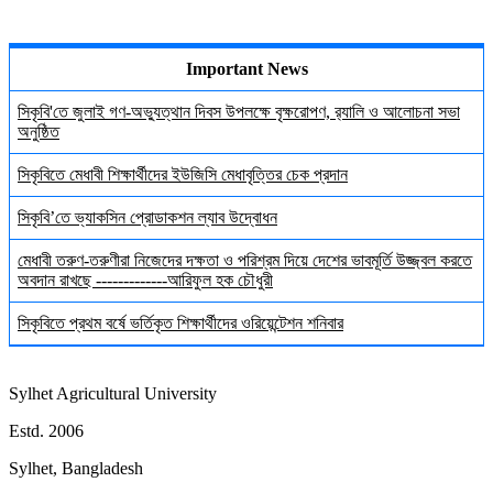
Important News
সিকৃবি'তে জুলাই গণ-অভ্যুত্থান দিবস উপলক্ষে বৃক্ষরোপণ, র‍্যালি ও আলোচনা সভা
অনুষ্ঠিত
সিকৃবিতে মেধাবী শিক্ষার্থীদের ইউজিসি মেধাবৃত্তির চেক প্রদান
সিকৃবি’তে ভ্যাকসিন প্রোডাকশন ল্যাব উদ্বোধন
মেধাবী তরুণ-তরুণীরা নিজেদের দক্ষতা ও পরিশ্রম দিয়ে দেশের ভাবমূর্তি উজ্জ্বল করতে
অবদান রাখছে -------------আরিফুল হক চৌধুরী
সিকৃবিতে প্রথম বর্ষে ভর্তিকৃত শিক্ষার্থীদের ওরিয়েন্টেশন শনিবার
Sylhet Agricultural University
Estd. 2006
Sylhet, Bangladesh