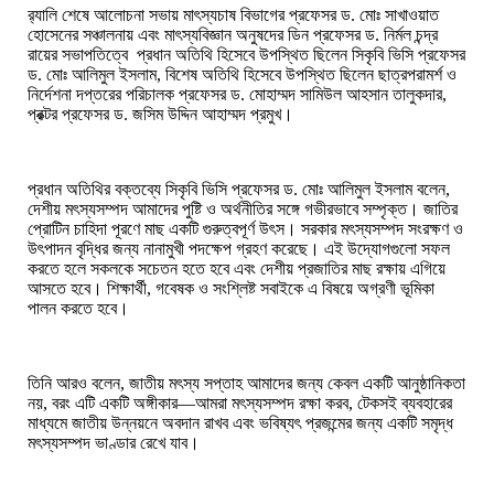
র‍্যালি শেষে আলোচনা সভায় মাৎস্যচাষ বিভাগের প্রফেসর ড. মোঃ সাখাওয়াত
হোসেনের সঞ্চালনায় এবং মাৎস্যবিজ্ঞান অনুষদের ডিন প্রফেসর ড. নির্মল চন্দ্র
রায়ের সভাপতিত্বে প্রধান অতিথি হিসেবে উপস্থিত ছিলেন সিকৃবি ভিসি প্রফেসর
ড. মোঃ আলিমুল ইসলাম, বিশেষ অতিথি হিসেবে উপস্থিত ছিলেন ছাত্রপরামর্শ ও
নির্দেশনা দপ্তরের পরিচালক প্রফেসর ড. মোহাম্মদ সামিউল আহসান তালুকদার,
প্রক্টর প্রফেসর ড. জসিম উদ্দিন আহাম্মদ প্রমুখ।
প্রধান অতিথির বক্তব্যে সিকৃবি ভিসি প্রফেসর ড. মোঃ আলিমুল ইসলাম বলেন,
দেশীয় মৎস্যসম্পদ আমাদের পুষ্টি ও অর্থনীতির সঙ্গে গভীরভাবে সম্পৃক্ত। জাতির
প্রোটিন চাহিদা পূরণে মাছ একটি গুরুত্বপূর্ণ উৎস। সরকার মৎস্যসম্পদ সংরক্ষণ ও
উৎপাদন বৃদ্ধির জন্য নানামুখী পদক্ষেপ গ্রহণ করেছে। এই উদ্যোগগুলো সফল
করতে হলে সকলকে সচেতন হতে হবে এবং দেশীয় প্রজাতির মাছ রক্ষায় এগিয়ে
আসতে হবে। শিক্ষার্থী, গবেষক ও সংশ্লিষ্ট সবাইকে এ বিষয়ে অগ্রণী ভূমিকা
পালন করতে হবে।
তিনি আরও বলেন, জাতীয় মৎস্য সপ্তাহ আমাদের জন্য কেবল একটি আনুষ্ঠানিকতা
নয়, বরং এটি একটি অঙ্গীকার
—
আমরা মৎস্যসম্পদ রক্ষা করব, টেকসই ব্যবহারের
মাধ্যমে জাতীয় উন্নয়নে অবদান রাখব এবং ভবিষ্যৎ প্রজন্মের জন্য একটি সমৃদ্ধ
মৎস্যসম্পদ ভাণ্ডার রেখে যাব।