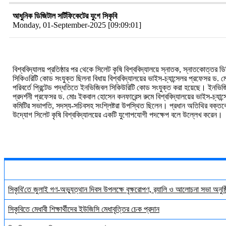
আধুনিক ডিজিটাল সর্টিফিকেটের যুগে সিকৃবি
Monday, 01-September-2025 [09:09:01]
বিশ্ববিদ্যালয়
প্রতিষ্ঠার
পর
থেকে
সিলেট
কৃষি
বিশ্ববিদ্যালয়ে
স্নাতক
,
স্নাতকোত্তর
ডি
সিকিওরিটি
কোড
সংযুক্ত
ছিলনা
বিধায়
বিশ্ববিদ্যালয়ের
ভাইস
-
চ্যান্সেলর
প্রফেসর
ড
.
ম
পরিবর্তে
প্রিন্টেড
পদ্ধতিতে
ইনভিজিবল
সিকিউরিটি
কোড
সংযুক্ত
করা
হয়েছে।
ইনভিজ
প্রদর্শনী
প্রফেসর
ড
.
মোঃ
ইকবাল
হোসেন
কনফারেন্স
রুমে
বিশ্ববিদ্যালয়ের
ভাইস
-
চ্যান্
কমিটির
সভাপতি
,
সদস্য
-
সচিবসহ
সংশ্লিষ্টরা
উপস্থিত
ছিলেন।
প্রধান
অতিথির
বক্তব্
উদ্যোগ
সিলেট
কৃষি
বিশ্ববিদ্যালয়ের
একটি
যুগোপযোগী
পদক্ষেপ
বলে
উল্লেখ
করেন।
সিকৃবি'তে জুলাই গণ-অভ্যুত্থান দিবস উপলক্ষে বৃক্ষরোপণ, র‍্যালি ও আলোচনা সভা অনুষ্
সিকৃবিতে মেধাবী শিক্ষার্থীদের ইউজিসি মেধাবৃত্তির চেক প্রদান