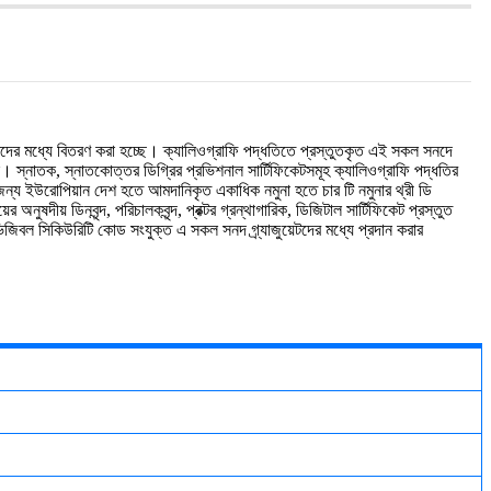
টদের
মধ্যে
বিতরণ
করা
হচ্ছে।
ক্যালিওগ্রাফি
পদ্ধতিতে
প্রস্তুতকৃত
এই
সকল
সনদে
ন।
স্নাতক
,
স্নাতকোত্তর
ডিগ্রির
প্রভিশনাল
সার্টিফিকেটসমূহ
ক্যালিওগ্রাফি
পদ্ধতির
জন্য
ইউরোপিয়ান
দেশ
হতে
আমদানিকৃত
একাধিক
নমুনা
হতে
চার
টি
নমুনার
থ্রী
ডি
য়ের
অনুষদীয়
ডিনবৃন্দ
,
পরিচালকবৃন্দ
,
প্রক্টর
গ্রন্থাগারিক
,
ডিজিটাল
সার্টিফিকেট
প্রস্তুত
িজিবল
সিকিউরিটি
কোড
সংযুক্ত
এ
সকল
সনদ
গ্র্যাজুয়েটদের
মধ্যে
প্রদান
করার