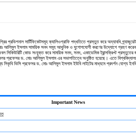
গ্রির
প্রভিশনাল
সার্টিফিকেটসমূহ
ক্যালিওগ্রাফি
পদ্ধতিতে
প্রস্তুত
করে
অদ্যাবধি
গ্র্যাজুয়ে
োঃ
আলিমুল
ইসলাম
সাময়িক
সনদ
সমূহ
আধুনিক
ও
যুগোপযোগী
করণের
উদ্যোগে
গ্রহণ
করে
িবল
সিকিউরিটি
কোড
সংযুক্ত
করে
সাময়িক
সনদ
,
সনদ
,
একাডেমিক
ট্রান্সক্রিপ্ট
প্রস্তুতের
সেলর
প্রফেসর
ড
.
মোঃ
আলিমুল
ইসলাম
এর
সভাপতিত্বে
অনুষ্ঠিত
হয়েছে।
এতে
বিশ্ববিদ্যাল
যে
সিকৃবি
ভিসি
প্রফেসর
ড
.
মোঃ
আলিমুল
ইসলাম
ইউবি
লাইটের
মাধ্যমে
প্রদর্শন
যোগ্য
ইনভ
Important News
ঠিত