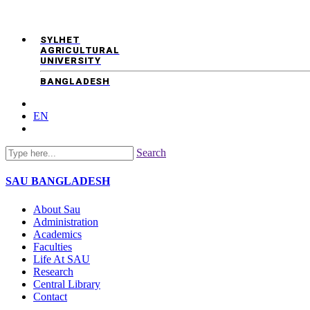
SYLHET
AGRICULTURAL
UNIVERSITY
BANGLADESH
EN
Search
SAU
BANGLADESH
About Sau
Administration
Academics
Faculties
Life At SAU
Research
Central Library
Contact