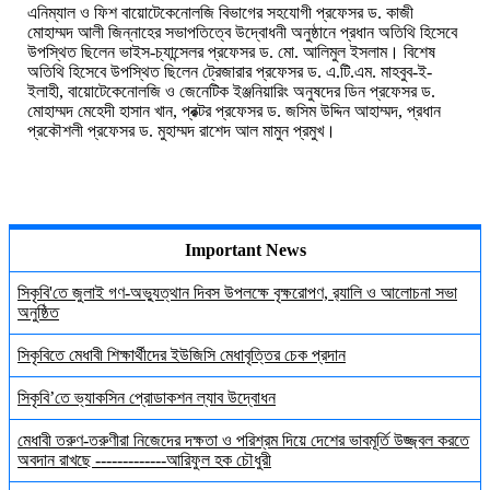
এনিম্যাল
ও
ফিশ
বায়োটেকেনোলজি
বিভাগের
সহযোগী
প্রফেসর
ড
.
কাজী
মোহাম্মদ
আলী
জিন্নাহের
সভাপতিত্বে
উদ্বোধনী
অনুষ্ঠানে
প্রধান
অতিথি
হিসেবে
উপস্থিত
ছিলেন
ভাইস
-
চ্যান্সেলর
প্রফেসর
ড
.
মো
.
আলিমুল
ইসলাম
।
বিশেষ
অতিথি
হিসেবে
উপস্থিত
ছিলেন
ট্রেজারার
প্রফেসর
ড
.
এ
.
টি
.
এম
.
মাহবুব
-
ই
-
ইলাহী
,
বায়োটেকেনোলজি
ও
জেনেটিক
ইঞ্জনিয়ারিং
অনুষদের
ডিন
প্রফেসর
ড
.
মোহাম্মদ
মেহেদী
হাসান
খান
,
প্রক্টর
প্রফেসর
ড
.
জসিম
উদ্দিন
আহাম্মদ
,
প্রধান
প্রকৌশলী
প্রফেসর
ড
.
মুহাম্মদ
রাশেদ
আল
মামুন
প্রমুখ
।
Important News
সিকৃবি'তে জুলাই গণ-অভ্যুত্থান দিবস উপলক্ষে বৃক্ষরোপণ, র‍্যালি ও আলোচনা সভা
অনুষ্ঠিত
সিকৃবিতে মেধাবী শিক্ষার্থীদের ইউজিসি মেধাবৃত্তির চেক প্রদান
সিকৃবি’তে ভ্যাকসিন প্রোডাকশন ল্যাব উদ্বোধন
মেধাবী তরুণ-তরুণীরা নিজেদের দক্ষতা ও পরিশ্রম দিয়ে দেশের ভাবমূর্তি উজ্জ্বল করতে
অবদান রাখছে -------------আরিফুল হক চৌধুরী