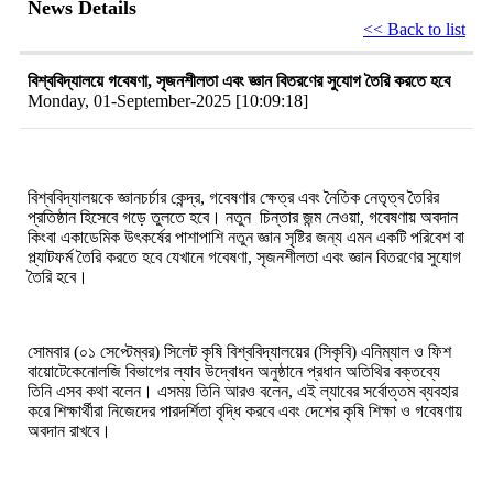
News Details
<< Back to list
বিশ্ববিদ্যালয়ে গবেষণা, সৃজনশীলতা এবং জ্ঞান বিতরণের সুযোগ তৈরি করতে হবে
Monday, 01-September-2025 [10:09:18]
বিশ্ববিদ্যালয়কে জ্ঞানচর্চার কেন্দ্র, গবেষণার ক্ষেত্র এবং নৈতিক নেতৃত্ব তৈরির
প্রতিষ্ঠান হিসেবে গড়ে তুলতে হবে। নতুন চিন্তার জন্ম নেওয়া, গবেষণায় অবদান
কিংবা একাডেমিক উৎকর্ষের পাশাপাশি নতুন জ্ঞান সৃষ্টির জন্য এমন একটি পরিবেশ বা
প্ল্যাটফর্ম তৈরি করতে হবে যেখানে গবেষণা, সৃজনশীলতা এবং জ্ঞান বিতরণের সুযোগ
তৈরি হবে।
সোমবার
(
০১
সেপ্টেম্বর
)
সিলেট
কৃষি
বিশ্ববিদ্যালয়ের
(
সিকৃবি
)
এনিম্যাল
ও
ফিশ
বায়োটেকেনোলজি
বিভাগের
ল্যাব
উদ্বোধন
অনুষ্ঠানে
প্রধান
অতিথির
বক্তব্যে
তিনি
এসব
কথা
বলেন
।
এসময় তিনি আরও বলেন, এই
ল্যাবের
সর্বোত্তম
ব্যবহার
করে
শিক্ষার্থীরা
নিজেদের
পারদর্শিতা
বৃদ্ধি
করবে
এবং
দেশের
কৃষি
শিক্ষা
ও
গবেষণায়
অবদান
রাখবে
।