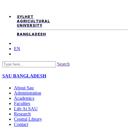
SYLHET
AGRICULTURAL
UNIVERSITY
BANGLADESH
EN
Search
SAU
BANGLADESH
About Sau
Administration
Academics
Faculties
Life At SAU
Research
Central Library
Contact