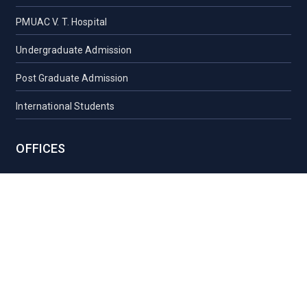
PMUAC V. T. Hospital
Undergraduate Admission
Post Graduate Admission
International Students
OFFICES
Vice-Chancellor Office
Registrar Office
Proctor Office
Health Care Centre
Transport