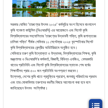
সরকার ঘোষিত ‘তারুণ্যের উৎসব ২০২৫’ কর্মসূচির অংশ হিসেবে বাংলাদেশ
কৃষি গবেষণা কাউন্সিল (বিএআরসি) এর আয়োজনে এবং সিলেট কৃষি
বিশ্ববিদ্যালয়ের সহযোগিতায় ‘তারুণ্যের উদ্ভাবনী শক্তি, কৃষি রূপান্তরের
চালিকা শক্তি’ শীর্ষক সেমিনার ১১ সেপ্টেম্বর ২০২৫ বৃহস্পতিবার সিলেট
কৃষি বিশ্ববিদ্যালয়ের কেন্দ্রীয় অডিটরিয়ামে অনুষ্ঠিত হবে।
সেমিনারে তরুণ কৃষি উদ্যোক্তা ও উদ্ভাবক, বিশ্ববিদ্যালয়ের শিক্ষক, কৃষি
মন্ত্রণালয় ও বিএআরসি’র কর্মকর্তা, বিজ্ঞানী, বিভিন্ন এনজিও, বেসরকারি
খাতের প্রতিনিধি এবং সিলেট কৃষি বিশ্ববিদ্যালয়ের স্নাতক শেষ বর্ষের
শিক্ষার্থীসহ প্রায় ৫০০ জন প্রতিনিধি অংশগ্রহণ করবেন।
উল্লেখ্য, দেশের কৃষি খাতে প্রযুক্তির প্রয়োগ, জলবায়ু পরিবর্তনের প্রভাব
এবং তার মোকাবিলায় তরুণদের করণীয় বিষয়ে আলোচনা করা হবে বলে
জানিয়েছেন উৎসব সংশ্লিষ্টরা।