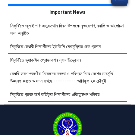
Important News
সিকৃবি'তে জুলাই গণ-অভ্যুত্থান দিবস উপলক্ষে বৃক্ষরোপণ, র‍্যালি ও আলোচনা
সভা অনুষ্ঠিত
সিকৃবিতে মেধাবী শিক্ষার্থীদের ইউজিসি মেধাবৃত্তির চেক প্রদান
সিকৃবি’তে ভ্যাকসিন প্রোডাকশন ল্যাব উদ্বোধন
মেধাবী তরুণ-তরুণীরা নিজেদের দক্ষতা ও পরিশ্রম দিয়ে দেশের ভাবমূর্তি
উজ্জ্বল করতে অবদান রাখছে -------------আরিফুল হক চৌধুরী
সিকৃবিতে প্রথম বর্ষে ভর্তিকৃত শিক্ষার্থীদের ওরিয়েন্টেশন শনিবার