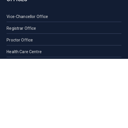
Vice-Chancellor Office
Registrar Office
Proctor Office
Health Care Centre
Transport
Guest House Sylhet
Guest House Dhaka
Students Counseling and Guidance
Location, Maps and Direction
Others