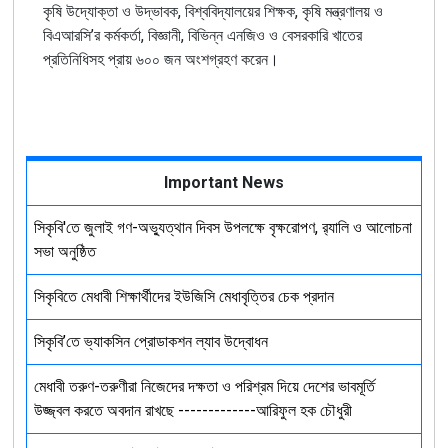
কৃষি উদ্যোক্তা ও উদ্ভাবক, বিশ্ববিদ্যালয়ের শিক্ষক, কৃষি মন্ত্রণালয় ও
বিএআরসি’র কর্মকর্তা, বিজ্ঞানী, বিভিন্ন এনজিও ও বেসরকারি খাতের
প্রতিনিধিসহ প্রায় ৬০০ জন অংশগ্রহণ করেন।
Important News
সিকৃবি'তে জুলাই গণ-অভ্যুত্থান দিবস উপলক্ষে বৃক্ষরোপণ, র‍্যালি ও আলোচনা
সভা অনুষ্ঠিত
সিকৃবিতে মেধাবী শিক্ষার্থীদের ইউজিসি মেধাবৃত্তির চেক প্রদান
সিকৃবি’তে ভ্যাকসিন প্রোডাকশন ল্যাব উদ্বোধন
মেধাবী তরুণ-তরুণীরা নিজেদের দক্ষতা ও পরিশ্রম দিয়ে দেশের ভাবমূর্তি
উজ্জ্বল করতে অবদান রাখছে -------------আরিফুল হক চৌধুরী