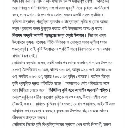
জমি চাষ করা নয় এটি একটি সম্মানজনক ও মর্যাদাপূর্ণ পেশা। আজকের
তরুণ প্রজন্ম যদি পরিশ্রম, দক্ষতা এবং দূরদৃষ্টি নিয়ে কৃষিতে আত্মনিয়োগ
করে, তবে এখান থেকেও গড়ে তোলা সম্ভব একটি সফল ক্যারিয়ার।
কৃষিতে উদ্ভাবন, প্রযুক্তি ব্যবহার ও উদ্যোক্তা সৃষ্টির মাধ্যমে আমরা
নতুন প্রজন্মের জন্য উন্মুক্ত করতে পারি উন্নয়নের অসংখ্য দুয়ার।
নিরাপদ খাদ্যই আগামী প্রজন্মের জন্য শ্রেষ্ঠ উপহার।
নিরাপদ খাদ্য
উৎপাদনে কৃষক, গবেষক, নীতি-নির্ধারক ও ভোক্তা সবার ভূমিকা সমান
গুরুত্বপূর্ণ। তাই কৃষি উৎপাদনের প্রতিটি ধাপে নিরাপত্তা ও মান বজায়
রাখার বিকল্প নেই।
সেমিনারে বক্তারা বলেন, স্বাধীনতার পর থেকে বাংলাদেশে গমের উৎপাদন
১১গুণ, তৈলবীজের ৬.৭গুন, ধানের ৩.৬ গুণ, আলুর ১২.৩ গুণ, ডালের ১.৬
গুণ, সবজির ৬.৮২ গুণ, ভূট্টার ৪০০০ গুণ বৃদ্ধি পেয়েছে। বর্তমান বিশ্বে
কৃষি প্রযুক্তি দ্রুত পরিবর্তিত হচ্ছে। আমাদেরও সেই পরিবর্তনের সঙ্গে
তাল মিলিয়ে চলতে হবে।
ডিজিটাল কৃষি হবে আগামীর জ্বালানি শক্তি।
তথ্যপ্রযুক্তির সঠিক প্রয়োগ কৃষিকে আরও সহজ, উৎপাদনশীল এবং
টেকসই করবে। কৃষিতে কৃত্রিম বুদ্ধিমত্তা, ড্রোন প্রযুক্তি, আইওটি এবং
আধুনিক তথ্যব্যবস্থার ব্যবহার কৃষকদের উৎপাদন বাড়াবে এবং তাদের
জীবনমান উন্নয়ন করবে।
সেমিনারে সিলেট কৃষি বিশ্ববিদ্যালয়ের স্নাতক শেষ বর্ষের শিক্ষার্থী, তরুণ