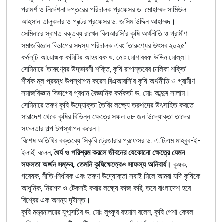
পরামর্শ ও নির্দেশনা দপ্তরের পরিচালক প্রফেসর ড. মোহাম্মদ সামিউল
আহসান তালুকদার ও প্রক্টর প্রফেসর ড. জসিম উদ্দিন আহাম্মদ।
সেমিনারে স্বাগত বক্তব্য রাখেন বিএআরসি’র কৃষি অর্থনীতি ও গ্রামীণ
সমাজবিজ্ঞান বিভাগের সদস্য পরিচালক এবং ‘তারুণ্যের উৎসব ২০২৫’
কর্মসূচি আয়োজক কমিটির আহবায়ক ড. মোঃ মোশাররফ উদ্দিন মোল্লা।
সেমিনারে ‘তারুণ্যের উদ্ভাবনী শক্তি, কৃষি রূপান্তরের চালিকা শক্তি’
শীর্ষক মূল প্রবন্ধ উপস্থাপন করেন বিএআরসি’র কৃষি অর্থনীতি ও গ্রামীণ
সমাজবিজ্ঞান বিভাগের প্রধান বৈজ্ঞানিক কর্মকর্তা ড. মোঃ আব্দুস সালাম।
সেমিনারে তরুণ কৃষি উদ্যোক্তা তৈরির লক্ষ্যে তরুণদের উৎসাহিত করতে
সারাদেশ থেকে কৃষির বিভিন্ন ক্ষেত্রে সফল ০৮ জন উদ্যোক্তা তাদের
সফলতার গল্প উপস্থাপন করেন।
বিশেষ অতিথির বক্তব্যে সিকৃবি ট্রেজারার প্রফেসর ড. এ.টি.এম মাহবুব-ই-
ইলাহী বলেন,
ধৈর্য ও পরিশ্রম করলে জীবনের যেকোনো ক্ষেত্রে যেমন
সফলতা অর্জন সম্ভব, তেমনি কৃষিক্ষেত্রেও সাফল্য অনিবার্য।
কৃষক,
গবেষক, নীতি-নির্ধারক এবং তরুণ উদ্যোক্তা সবাই মিলে আমরা যদি কৃষিকে
আধুনিক, নিরাপদ ও টেকসই করার লক্ষ্যে কাজ করি, তবে বাংলাদেশ হবে
বিশ্বের এক অনন্য দৃষ্টান্ত।
কৃষি মন্ত্রনালয়ের যুগ্মসচিব ড. মোঃ লুৎফুর রহমান বলেন, কৃষি পেশা কেবল