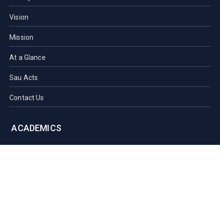
Vision
Mission
At a Glance
Sau Acts
Contact Us
ACADEMICS
Faculties of SAU
Central Library
PMUAC V. T. Hospital
Undergraduate Admission