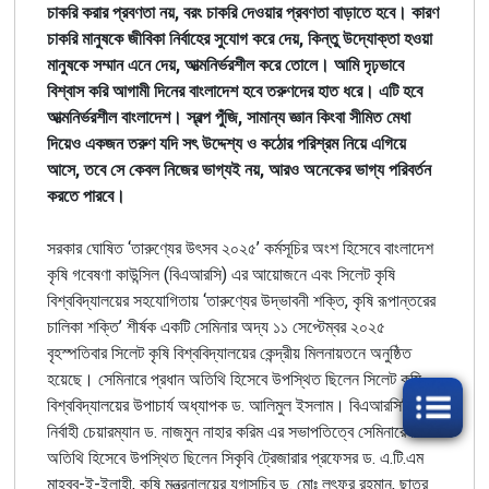
চাকরি করার প্রবণতা নয়, বরং চাকরি দেওয়ার প্রবণতা বাড়াতে হবে। কারণ
চাকরি মানুষকে জীবিকা নির্বাহের সুযোগ করে দেয়, কিন্তু উদ্যোক্তা হওয়া
মানুষকে সম্মান এনে দেয়, আত্মনির্ভরশীল করে তোলে। আমি দৃঢ়ভাবে
বিশ্বাস করি আগামী দিনের বাংলাদেশ হবে তরুণদের হাত ধরে। এটি হবে
আত্মনির্ভরশীল বাংলাদেশ। স্বল্প পুঁজি, সামান্য জ্ঞান কিংবা সীমিত মেধা
দিয়েও একজন তরুণ যদি সৎ উদ্দেশ্য ও কঠোর পরিশ্রম নিয়ে এগিয়ে
আসে, তবে সে কেবল নিজের ভাগ্যই নয়, আরও অনেকের ভাগ্য পরিবর্তন
করতে পারবে।
সরকার ঘোষিত ‘তারুণ্যের উৎসব ২০২৫’ কর্মসূচির অংশ হিসেবে বাংলাদেশ
কৃষি গবেষণা কাউন্সিল (বিএআরসি) এর আয়োজনে এবং সিলেট কৃষি
বিশ্ববিদ্যালয়ের সহযোগিতায় ‘তারুণ্যের উদ্ভাবনী শক্তি, কৃষি রূপান্তরের
চালিকা শক্তি’ শীর্ষক একটি সেমিনার অদ্য ১১ সেপ্টেম্বর ২০২৫
বৃহস্পতিবার সিলেট কৃষি বিশ্ববিদ্যালয়ের কেন্দ্রীয় মিলনায়তনে অনুষ্ঠিত
হয়েছে। সেমিনারে প্রধান অতিথি হিসেবে উপস্থিত ছিলেন সিলেট কৃষি
বিশ্ববিদ্যালয়ের উপাচার্য অধ্যাপক ড.
আলিমুল ইসলাম
। বিএআরসি’র
নির্বাহী চেয়ারম্যান ড. নাজমুন নাহার করিম এর সভাপতিত্বে সেমিনারে বিশেষ
অতিথি হিসেবে উপস্থিত ছিলেন সিকৃবি ট্রেজারার প্রফেসর ড. এ.টি.এম
মাহবুব-ই-ইলাহী, কৃষি মন্ত্রনালয়ের যুগ্মসচিব ড. মোঃ লুৎফুর রহমান, ছাত্র