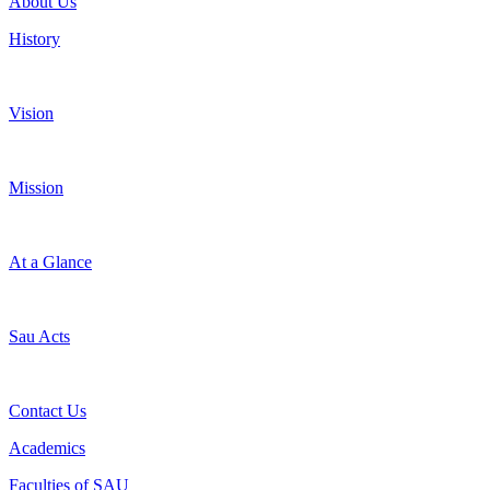
About Us
History
Vision
Mission
At a Glance
Sau Acts
Contact Us
Academics
Faculties of SAU