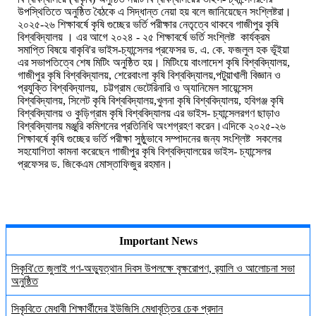
উপস্থিতিতে অনুষ্ঠিত বৈঠকে এ সিদ্ধান্ত নেয়া হয় বলে জানিয়েছেন সংশ্লিষ্টরা।
২০২৫-২৬ শিক্ষাবর্ষে কৃষি গুচ্ছের ভর্তি পরীক্ষার নেতৃত্বে থাকবে গাজীপুর কৃষি
বিশ্ববিদ্যালয় । এর আগে ২০২৪ - ২৫ শিক্ষাবর্ষে ভর্তি সংশ্লিষ্ট কার্যক্রম
সমাপ্তি বিষয়ে বাকৃবি'র ভাইস-চ্যান্সেলর প্রফেসর ড. এ. কে. ফজলুল হক ভূঁইয়া
এর সভাপতিত্বে শেষ মিটিং অনুষ্ঠিত হয়। মিটিংয়ে বাংলাদেশ কৃষি বিশ্ববিদ্যালয়,
গাজীপুর কৃষি বিশ্ববিদ্যালয়, শেরেবাংলা কৃষি বিশ্ববিদ্যালয়,পটুয়াখালী বিজ্ঞান ও
প্রযুক্তি বিশ্ববিদ্যালয়, চট্টগ্রাম ভেটেরিনারি ও অ্যানিমেল সায়েন্সেস
বিশ্ববিদ্যালয়, সিলেট কৃষি বিশ্ববিদ্যালয়,খুলনা কৃষি বিশ্ববিদ্যালয়, হবিগঞ্জ কৃষি
বিশ্ববিদ্যালয় ও কুড়িগ্রাম কৃষি বিশ্ববিদ্যালয় এর ভাইস- চ্যান্সেলরগণ ছাড়াও
বিশ্ববিদ্যালয় মঞ্জুরি কমিশনের প্রতিনিধি অংশগ্রহণ করেন।এদিকে ২০২৫-২৬
শিক্ষাবর্ষে কৃষি গুচ্ছের ভর্তি পরীক্ষা সুষ্ঠুভাবে সম্পাদনের জন্য সংশ্লিষ্ট সকলের
সহযোগিতা কামনা করেছেন গাজীপুর কৃষি বিশ্ববিদ্যালয়ের ভাইস- চ্যান্সেলর
প্রফেসর ড. জিকেএম মোস্তাফিজুর রহমান।
Important News
সিকৃবি'তে জুলাই গণ-অভ্যুত্থান দিবস উপলক্ষে বৃক্ষরোপণ, র‍্যালি ও আলোচনা সভা
অনুষ্ঠিত
সিকৃবিতে মেধাবী শিক্ষার্থীদের ইউজিসি মেধাবৃত্তির চেক প্রদান