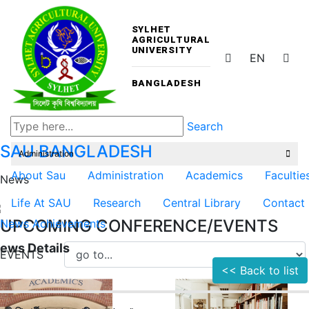
SYLHET
AGRICULTURAL
UNIVERSITY
EN
BANGLADESH
Search
SAU
BANGLADESH
Administration
About Sau
Administration
Academics
Facultie
News
Life At SAU
Research
Central Library
Contact
UPCOMING CONFERENCE/EVENTS
News
Achievements
ews Details
EVENTS
<< Back to list