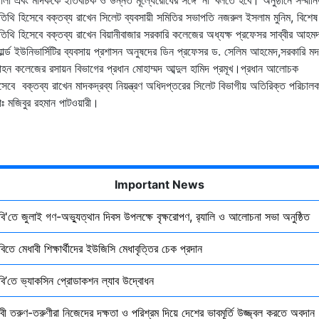
িথি হিসেবে বক্তব্য রাখেন সিলেট ব্যবসায়ী সমিতির সভাপতি নজরুল ইসলাম মুনিম, বিশেষ
িথি হিসেবে বক্তব্য রাখেন বিয়ানীবাজার সরকারি কলেজের অধ্যক্ষ প্রফেসর সাব্বীর আহম
়ার্ল্ড ইউনিভার্সিটির ব্যবসায় প্রশাসন অনুষদের ডিন প্রফেসর ড. সেলিম আহমেদ,সরকারি ম
হন কলেজের রসায়ন বিভাগের প্রধান মোহাম্মদ আব্দুল হামিদ প্রমূখ।প্রধান আলোচক
সেবে বক্তব্য রাখেন মাদকদ্রব্য নিয়ন্ত্রণ অধিদপ্তরের সিলেট বিভাগীয় অতিরিক্ত পরিচাল
ঃ মজিবুর রহমান পাটওয়ারী।
Important News
ৃবি'তে জুলাই গণ-অভ্যুত্থান দিবস উপলক্ষে বৃক্ষরোপণ, র‍্যালি ও আলোচনা সভা অনুষ্ঠিত
বিতে মেধাবী শিক্ষার্থীদের ইউজিসি মেধাবৃত্তির চেক প্রদান
ৃবি’তে ভ্যাকসিন প্রোডাকশন ল্যাব উদ্বোধন
বী তরুণ-তরুণীরা নিজেদের দক্ষতা ও পরিশ্রম দিয়ে দেশের ভাবমূর্তি উজ্জ্বল করতে অবদান