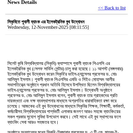
News Details
<< Back to list
সিকৃবিতে পূবালী ব্যাংক এর ইলেকট্রনিক বুথ উদ্বোধন
Wednesday, 12-November-2025 [08:11:55]
সিলেট কৃষি বিশ্ববিদ্যালয় (সিকৃবি) ক্যাম্পাসে পূবালী ব্যাংক পিএলসি এর
ইলেকট্রনিক বুথ (সেলফ সার্ভিস সেন্টার) চালু করা হয়েছে। ১১ আগস্ট (মঙ্গলবার)
ইলেকট্রনিক বুথ উদ্বোধন করেন সিকৃবি'র ভাইস-চ্যান্সেলর প্রফেসর ড. মোঃ
আলিমুল ইসলাম। পূবালী ব্যাংক পিএলসির এমডি ও সিইও মোহাম্মদ আলীর
সভাপতিত্ত্বে অনুষ্ঠানে প্রধান অতিথি হিসেবে উপস্থিত ছিলেন বিশ্ববিদ্যালয়ের
ভাইস-চ্যান্সেলর প্রফেসর ড. মোঃ আলিমুল ইসলাম। উদ্বোধনী অনুষ্ঠানে
প্রফেসর ড. মোঃ আলিমুল ইসলাম বলেন,
পূবালী ব্যাংক তার গ্রাহকদের প্রতি
দায়বদ্ধতা এবং দক্ষ ব্যবস্থাপনার মাধ্যমে অগ্রগতির ধারাবাহিকতা রক্ষা করে
চলেছে। আজকের এই বুথ উদ্বোধনের মাধ্যমে সিকৃবির শিক্ষক, শিক্ষার্থী, কর্মকর্তা,
কর্মচারীসহ বিশ্ববিদ্যালয়ের পার্শ্ববর্তী এলাকার জনগণ আরও সহজে ব্যাংকিংয়ের
সকল প্রকার সুযোগ সুবিধা উপভোগ করবে। সেই সাথে এই বুথ স্থাপনের ফলে
ব্যাংকিং সেবা আরও সহজতর হবে।
অনুষ্ঠানে অন্যান্যের মধ্যে সিকৃবি ট্রেজারার প্রফেসর ড. এ.টি.এম. মাহবুব-ই-