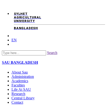
SYLHET
AGRICULTURAL
UNIVERSITY
BANGLADESH
EN
Search
SAU
BANGLADESH
About Sau
Administration
Academics
Faculties
Life At SAU
Research
Central Library
Contact