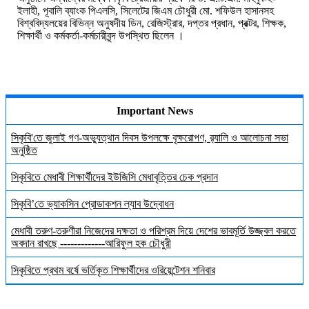
ইলাহী, পূবালি ব্যাংক পিএলসি, সিলেটের জিএম চৌধুরী মো. শফিউল হাসানসহ
বিশ্ববিদ্যলয়ের বিভিন্ন অনুষদীয় ডিন, রেজিস্ট্রার, দপ্তর প্রধান, প্রক্টর, শিক্ষক,
শিক্ষার্থী ও কর্মকর্তা-কর্মচারীবৃন্দ উপস্থিত ছিলেন ।
Important News
সিকৃবি'তে জুলাই গণ-অভ্যুত্থান দিবস উপলক্ষে বৃক্ষরোপণ, র‍্যালি ও আলোচনা সভা
অনুষ্ঠিত
সিকৃবিতে মেধাবী শিক্ষার্থীদের ইউজিসি মেধাবৃত্তির চেক প্রদান
সিকৃবি’তে ভ্যাকসিন প্রোডাকশন ল্যাব উদ্বোধন
মেধাবী তরুণ-তরুণীরা নিজেদের দক্ষতা ও পরিশ্রম দিয়ে দেশের ভাবমূর্তি উজ্জ্বল করতে
অবদান রাখছে -------------আরিফুল হক চৌধুরী
সিকৃবিতে প্রথম বর্ষে ভর্তিকৃত শিক্ষার্থীদের ওরিয়েন্টেশন শনিবার