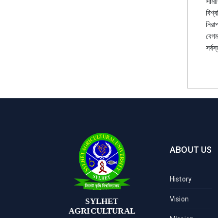
সামা
বিশ্
নিরা
বেগম
সর্ব
ABOUT US
History
Vision
SYLHET
AGRICULTURAL