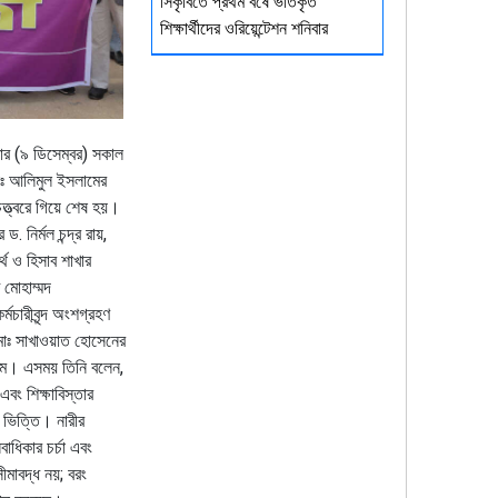
সিকৃবিতে প্রথম বর্ষে ভর্তিকৃত
শিক্ষার্থীদের ওরিয়েন্টেশন শনিবার
বার (৯ ডিসেম্বর) সকাল
োঃ আলিমুল ইসলামের
চত্ত্বরে গিয়ে শেষ হয়।
নির্মল চন্দ্র রায়,
্থ ও হিসাব শাখার
মোহাম্মদ
্মচারীবৃন্দ অংশগ্রহণ
মোঃ সাখাওয়াত হোসেনের
লাম। এসময় তিনি বলেন,
বং শিক্ষাবিস্তার
ম ভিত্তি। নারীর
বাধিকার চর্চা এবং
মাবদ্ধ নয়; বরং