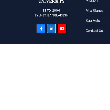
Mission
UNIVERSITY
ESTD. 2006
At a Glance
SYLHET, BANGLADESH
Sau Acts
Contact Us
HOTLINE