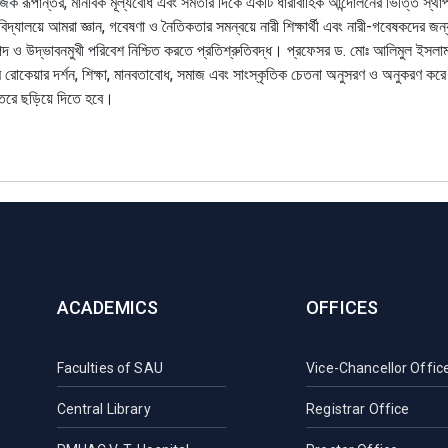
জিক রূপান্তর, মানবিক মূল্যবোধ এবং সমতার দিকে একটি ধারাবাহিক আন্দোলনের ভিত্তি স্
ববিদ্যালয়ে আমরা জ্ঞান, গবেষণা ও নৈতিকতার সমন্বয়ে নারী শিক্ষার্থী এবং নারী-গবেষকদের জ
পদ ও উদ্ভাবনমুখী পরিবেশ নিশ্চিত করতে প্রতিশ্রুতিবদ্ধ। প্রফেসর ড. মোঃ আলিমুল ইসলা
 রোকেয়ার দর্শন, শিক্ষা, মানবতাবোধ, সমাজ এবং সাংস্কৃতিক চেতনা অনুসরণ ও অনুকরণ করে
স্তরে ছড়িয়ে দিতে হবে।
ACADEMICS
OFFICES
Faculties of SAU
Vice-Chancellor Offic
Central Library
Registrar Office