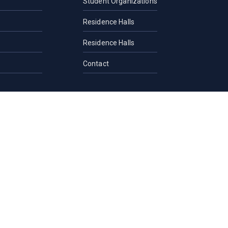
Student Organizations
Residence Halls
Residence Halls
Contact
and Guidance
rection