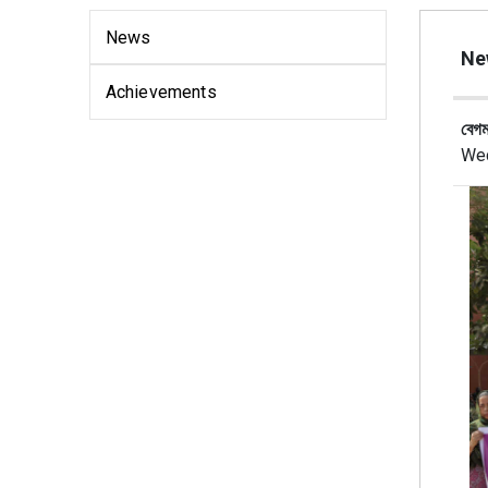
News
Ne
Achievements
বেগম
Wed