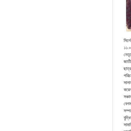
সিলে
১১.০
নেতৃ
জাতী
ছাত্
পরিচ
সালাহ
করেন
সঞ্চ
বেগম
সম্প
বুদ্
সামা