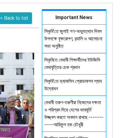
Important News
< Back to list
সিকৃবি'তে জুলাই গণ-অভ্যুত্থান দিবস
উপলক্ষে বৃক্ষরোপণ, র‍্যালি ও আলোচনা
সভা অনুষ্ঠিত
সিকৃবিতে মেধাবী শিক্ষার্থীদের ইউজিসি
মেধাবৃত্তির চেক প্রদান
সিকৃবি’তে ভ্যাকসিন প্রোডাকশন ল্যাব
উদ্বোধন
মেধাবী তরুণ-তরুণীরা নিজেদের দক্ষতা
ও পরিশ্রম দিয়ে দেশের ভাবমূর্তি
উজ্জ্বল করতে অবদান রাখছে --------
-----আরিফুল হক চৌধুরী