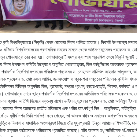
ট কৃষি বিশ্ববিদ্যালয়ে (সিকৃবি) বেগম রোকেয়া দিবস পালিত হয়েছে। দিবসটি উপলক্ষ্যে মঙ্গল
০ ঘটিকায় বিশ্ববিদ্যালয়ের প্রশাসনিক ভবনের সামনে থেকে ভাইস-চ্যান্সেলর প্রফেসর ড. ম
ত্বে শোভাযাত্রা বের করা হয়। শোভাযাত্রাটি সমগ্র ক্যাম্পাস প্রদক্ষিণ শেষে সিকৃবি জুলাই 
য় দিবস উদযাপন কমিটির উদ্যোগে অনুষ্ঠিত শোভাযাত্রায়, ডিন কাউন্সিলের আহবায়ক প্রফেসর ড. 
র পরামর্শ ও নির্দেশনা দপ্তরের পরিচালক প্রফেসর ড. মোহাম্মদ সামিউল আহসান তালুকদার, অর
ালক প্রফেসর ড. মোঃ রুহুল আমিন, জনসংযোগ ও প্রকাশনা দপ্তরের পরিচালক কৃষিবিদ খসরু 
উদ্দিনসহ বিভিন্ন অনুষদীয় ডিন, প্রভোস্ট, দপ্তর প্রধান, ছাত্র-ছাত্রী, শিক্ষক, কর্মকর্তা ও কর
। শোভাযাত্রা শেষে ছাত্র পরামর্শ ও নির্দেশনা দপ্তরের অতিরিক্ত পরিচালক প্রফেসর ড. 
ালনায় প্রধান অতিথি হিসেবে বক্তব্য রাখেন ভাইস-চ্যান্সেলর প্রফেসর ড. মোঃ আলিমুল ইস
 রোকেয়া দিবস আমাদের জাতীয় ইতিহাসে এক গভীর তাৎপর্যপূর্ণ দিন। আধুনিকতা, নারীমুক্তি এ
র্কে যে সুদীর্ঘ দর্শন তিনি প্রতিষ্ঠা করে গেছেন, তা আজও রাষ্ট্র ও সমাজের অগ্রগতির অন্যত
ধিবৃত্তিক বিকাশ ও সামাজিক অংশগ্রহণ বিষয়ে তাঁর সুদূরপ্রসারী চিন্তা আমাদের শিক্ষানীতি, মান
জিক উন্নয়ন কাঠামোকে গভীরভাবে প্রভাবিত করেছে। তাঁর অবদান শুধু সাহিত্যিক গণ্ডিতে সী