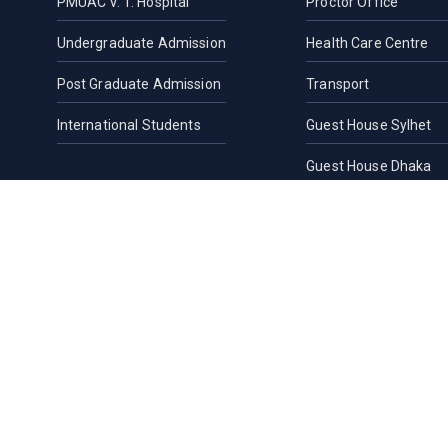
PMUAC V. T. Hospital
Proctor Office
Undergraduate Admission
Health Care Centre
Post Graduate Admission
Transport
International Students
Guest House Sylhet
Guest House Dhaka
Students Counseling 
Location, Maps and Di
Others