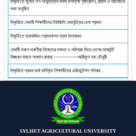
সিকৃবি'তে জুলাই গণ-অভ্যুত্থান দিবস উপলক্ষে বৃক্ষরোপণ, র‍্যালি ও আলোচনা
সভা অনুষ্ঠিত
সিকৃবিতে মেধাবী শিক্ষার্থীদের ইউজিসি মেধাবৃত্তির চেক প্রদান
সিকৃবি’তে ভ্যাকসিন প্রোডাকশন ল্যাব উদ্বোধন
মেধাবী তরুণ-তরুণীরা নিজেদের দক্ষতা ও পরিশ্রম দিয়ে দেশের ভাবমূর্তি
উজ্জ্বল করতে অবদান রাখছে -------------আরিফুল হক চৌধুরী
সিকৃবিতে প্রথম বর্ষে ভর্তিকৃত শিক্ষার্থীদের ওরিয়েন্টেশন শনিবার
SYLHET AGRICULTURAL UNIVERSITY