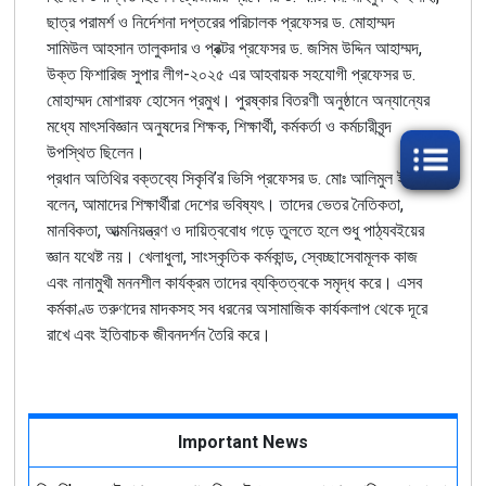
ছাত্র পরামর্শ ও নির্দেশনা দপ্তরের পরিচালক প্রফেসর ড. মোহাম্মদ
সামিউল আহসান তালুকদার ও প্রক্টর প্রফেসর ড. জসিম উদ্দিন আহাম্মদ,
উক্ত ফিশারিজ সুপার লীগ-২০২৫ এর আহবায়ক সহযোগী প্রফেসর ড.
মোহাম্মদ মোশারফ হোসেন প্রমুখ। পুরষ্কার বিতরণী অনুষ্ঠানে অন্যান্যের
মধ্যে মাৎসবিজ্ঞান অনুষদের শিক্ষক, শিক্ষার্থী, কর্মকর্তা ও কর্মচারীবৃন্দ
উপস্থিত ছিলেন।
প্রধান অতিথির বক্তব্যে সিকৃবি’র ভিসি প্রফেসর ড. মোঃ আলিমুল ইসলাম
বলেন, আমাদের শিক্ষার্থীরা দেশের ভবিষ্যৎ। তাদের ভেতর নৈতিকতা,
মানবিকতা, আত্মনিয়ন্ত্রণ ও দায়িত্ববোধ গড়ে তুলতে হলে শুধু পাঠ্যবইয়ের
জ্ঞান যথেষ্ট নয়। খেলাধুলা, সাংস্কৃতিক কর্মকান্ড, স্বেচ্ছাসেবামূলক কাজ
এবং নানামুখী মননশীল কার্যক্রম তাদের ব্যক্তিত্বকে সমৃদ্ধ করে। এসব
কর্মকাণ্ড তরুণদের মাদকসহ সব ধরনের অসামাজিক কার্যকলাপ থেকে দূরে
রাখে এবং ইতিবাচক জীবনদর্শন তৈরি করে।
Important News