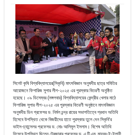
সিলেট কৃষি বিশ্ববিদ্যালয়ের(সিকৃবি) মাৎসবিজ্ঞান অনুষদীয় ছাত্র সমিতির
আয়োজনে ফিশারিজ সুপার লীগ-২০২৫ এর পুরস্কার বিতরণী অনুষ্ঠিত
হয়েছে। ০৯ ডিসেম্বর (মঙ্গলবার) বিশ্ববিদ্যালয়ের কেন্দ্রীয় খেলার মাঠে
ফিশারিজ সুপার লীগ-২০২৫ এর পুরস্কার বিতরণী অনুষ্ঠানে মাৎসবিজ্ঞান
অনুষদীয় ডিন প্রফেসর ড. নির্মল চন্দ্র রায়ের সভাপতিত্বে প্রধান অতিথি
হিসেবে উপস্থিত থেকে বিজয়ীদের হাতে পুরস্কার তুলে দেন সিকৃবি’র
ভাইস-চ্যান্সেলর প্রফেসর ড. মোঃ আলিমুল ইসলাম। বিশেষ অতিথি
হিসেবে উপস্থিত ছিলেন ট্রেজারার প্রফেসর ড. এ.টি.এম. মাহবুব-ই-ইলাহী,