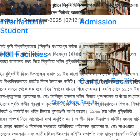
িদ বুদ্ধিজীবী দিবসের আলোচনা অনুষ্ঠানে সিকৃবি ভিসি অসাম্প্রদায়িক, মুক্তিযুদ্ধের চেতনায়
ৃদ্ধ, বৈষম্যহীন ও সুখী নতুন বাংলাদেশ নির্মাণই আমাদের লক্ষ্য
unday, 14-December-2025 [07:12:18]
International
Admission
Student
লেট কৃষি বিশ্ববিদ্যালয়ে (সিকৃবি) যথাযোগ্য মর্যাদা ও ভাবগাম্ভীর্যের মধ্য দিয়ে শহিদ
Hall Facilities
দ্ধিজীবী দিবস পালিত হয়েছে। ১৪ ডিসেম্বর (রবিবার) গভীর শ্রদ্ধা, ভালোবাসা ও ফুলেল
ভেচ্ছা জানানোর মধ্য দিয়ে সিকৃবিতে শহিদ বুদ্ধিজীবীদের স্মরণ করা হয়।
িদ বুদ্ধিজীবী দিবস উপলক্ষ্যে সকাল ১১ টায় কালো ব্যাজ ধারণ ও শোক র‌্যালির আয়োজন
Campus Facilitie
ে বিশ্ববিদ্যালয়ের জাতীয় দিবস উদযাপন কমিটি। শোক র‌্যালিটি বিশ্ববিদ্যালয়ের প্রশাসনি
নের সামনে থেকে শুরু হয়ে শহিদ মিনারের সামনে গিয়ে শেষ হয়। র‌্যালি শেষে ১১.১০ টায়
ইস-চ্যান্সেলর প্রফেসর ড. মোঃ আলিমুল ইসলাম শহিদ মিনারে পুষ্পস্তবক অর্পণের মাধ্যমে
Show More Results
িদদের প্রতি গভীর শ্রদ্ধা ও কৃতজ্ঞতা নিবেদন করেন। পরে বিশ্ববিদ্যালয়ের শিক্ষক, শিক্ষার্
্মকর্তা ও কর্মচারীগণ শহিদ মিনারে পুষ্পাঞ্জলি অর্পণ করেন। ১১.৩০ টায় শহিদ বুদ্ধিজীবী
বসের তাৎপর্য নিয়ে আলোচনা সভা অনুষ্ঠিত হয়। জাতীয় দিবস উদযাপন কমিটির সদস্য সচি
ং ছাত্র পরামর্শ ও নির্দেশনা দপ্তরের অতিরিক্ত পরিচালক প্রফেসর ড. মোঃ সাখাওয়াত
সেনের সঞ্চালনায় এবং জাতীয় দিবস উদযাপন কমিটির সভাপতি এবং ছাত্র পরামর্শ ও নির্দেশ