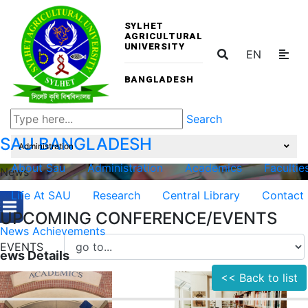
SYLHET
AGRICULTURAL
UNIVERSITY
EN
BANGLADESH
Search
SAU
BANGLADESH
Administration
About Sau
Administration
Academics
Facultie
News
Life At SAU
Research
Central Library
Contact
UPCOMING CONFERENCE/EVENTS
News
Achievements
EVENTS
ews Details
<< Back to list