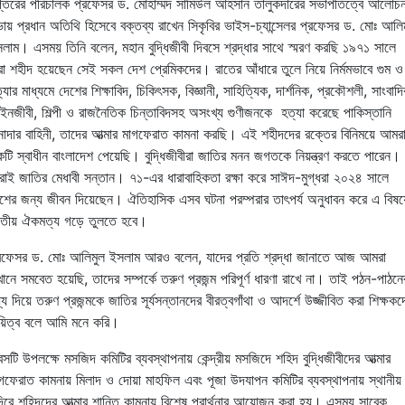
্তরের পরিচালক প্রফেসর ড. মোহাম্মদ সামিউল আহসান তালুকদারের সভাপতিত্বে আলোচন
ায় প্রধান অতিথি হিসেবে বক্তব্য রাখেন সিকৃবির ভাইস-চ্যান্সেলর প্রফেসর ড. মোঃ আলি
লাম। এসময় তিনি বলেন, মহান বুদ্ধিজীবী দিবসে শ্রদ্ধার সাথে স্মরণ করছি ১৯৭১ সালে
রা শহীদ হয়েছেন সেই সকল দেশ প্রেমিকদের। রাতের আঁধারে তুলে নিয়ে নির্মমভাবে গুম ও
্যার মাধ্যমে দেশের শিক্ষাবিদ, চিকিৎসক, বিজ্ঞানী, সাহিত্যিক, দার্শনিক, প্রকৌশলী, সাংবাদ
নজীবী, শিল্পী ও রাজনৈতিক চিন্তাবিদসহ অসংখ্য গুণীজনকে হত্যা করেছে পাকিস্তানি
নাদার বাহিনী, তাদের আত্মার মাগফেরাত কামনা করছি। এই শহীদদের রক্তের বিনিময়ে আমর
টি স্বাধীন বাংলাদেশ পেয়েছি। বুদ্ধিজীবীরা জাতির মনন জগতকে নিয়ন্ত্রণ করতে পারেন।
রাই জাতির মেধাবী সন্তান। ৭১-এর ধারাবাহিকতা রক্ষা করে সাঈদ-মুগ্ধরা ২০২৪ সালে
শের জন্য জীবন দিয়েছেন। ঐতিহাসিক এসব ঘটনা পরম্পরার তাৎপর্য অনুধাবন করে এ বিষয়
াতীয় ঐকমত্য গড়ে তুলতে হবে।
রফেসর ড. মোঃ আলিমুল ইসলাম আরও বলেন, যাদের প্রতি শ্রদ্ধা জানাতে আজ আমরা
ানে সমবেত হয়েছি, তাদের সম্পর্কে তরুণ প্রজন্ম পরিপূর্ণ ধারণা রাখে না। তাই পঠন-পাঠনে
্য দিয়ে তরুণ প্রজন্মকে জাতির সূর্যসন্তানদের বীরত্বগাঁথা ও আদর্শে উজ্জীবিত করা শিক্ষকদ
য়িত্ব বলে আমি মনে করি।
বসটি উপলক্ষে মসজিদ কমিটির ব্যবস্থাপনায় কেন্দ্রীয় মসজিদে শহিদ বুদ্ধিজীবীদের আত্মার
গফেরাত কামনায় মিলাদ ও দোয়া মাহফিল এবং পূজা উদযাপন কমিটির ব্যবস্থাপনায় স্থানীয়
্দিরে শহিদদের আত্মার শান্তি কামনায় বিশেষ প্রার্থনার আয়োজন করা হয়। এসময় সাবেক