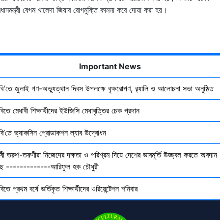
রধানমন্ত্রী বেগম খালেদা জিয়ার রোগমুক্তি কামনা করে দোয়া করা হয়।
Important News
ৃবি'তে জুলাই গণ-অভ্যুত্থান দিবস উপলক্ষে বৃক্ষরোপণ, র‍্যালি ও আলোচনা সভা অনুষ্ঠিত
বিতে মেধাবী শিক্ষার্থীদের ইউজিসি মেধাবৃত্তির চেক প্রদান
ৃবি’তে ভ্যাকসিন প্রোডাকশন ল্যাব উদ্বোধন
বী তরুণ-তরুণীরা নিজেদের দক্ষতা ও পরিশ্রম দিয়ে দেশের ভাবমূর্তি উজ্জ্বল করতে অবদান
ছে -------------আরিফুল হক চৌধুরী
বিতে প্রথম বর্ষে ভর্তিকৃত শিক্ষার্থীদের ওরিয়েন্টেশন শনিবার