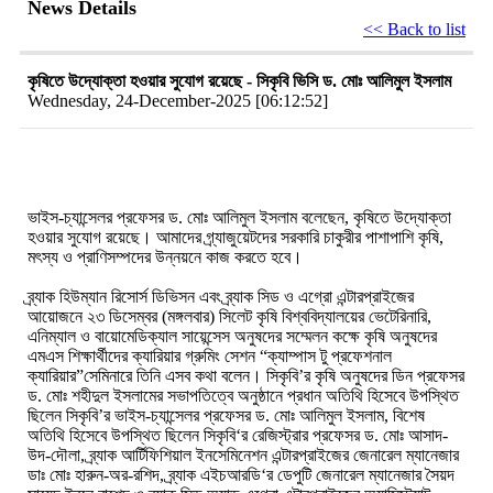
News Details
<< Back to list
কৃষিতে উদ্যোক্তা হওয়ার সুযোগ রয়েছে - সিকৃবি ভিসি ড. মোঃ আলিমুল ইসলাম
Wednesday, 24-December-2025 [06:12:52]
ভাইস-চ্যান্সেলর প্রফেসর ড. মোঃ আলিমুল ইসলাম বলেছেন, কৃষিতে উদ্যোক্তা
হওয়ার সুযোগ রয়েছে। আমাদের গ্র্যাজুয়েটদের সরকারি চাকুরীর পাশাপাশি কৃষি,
মৎস্য ও প্রাণিসম্পদের উন্নয়নে কাজ করতে হবে।
ব্র্যাক হিউম্যান রিসোর্স ডিভিসন এবং ব্র্যাক সিড ও এগ্রো এন্টারপ্রাইজের
আয়োজনে ২৩ ডিসেম্বর (মঙ্গলবার) সিলেট কৃষি বিশ্ববিদ্যালয়ের ভেটেরিনারি,
এনিম্যাল ও বায়োমেডিক্যাল সায়েন্সেস অনুষদের সম্মেলন কক্ষে কৃষি অনুষদের
এমএস শিক্ষার্থীদের ক্যারিয়ার গ্রুমিং সেশন “ক্যাম্পাস টু প্রফেশনাল
ক্যারিয়ার”সেমিনারে তিনি এসব কথা বলেন। সিকৃবি’র কৃষি অনুষদের ডিন প্রফেসর
ড. মোঃ শহীদুল ইসলামের সভাপতিত্বে অনুষ্ঠানে প্রধান অতিথি হিসেবে উপস্থিত
ছিলেন সিকৃবি’র ভাইস-চ্যান্সেলর প্রফেসর ড. মোঃ আলিমুল ইসলাম, বিশেষ
অতিথি হিসেবে উপস্থিত ছিলেন সিকৃবি‘র রেজিস্ট্রার প্রফেসর ড. মোঃ আসাদ-
উদ-দৌলা, ব্র্যাক আর্টিফিশিয়াল ইনসেমিনেশন এন্টারপ্রাইজের জেনারেল ম্যানেজার
ডাঃ মোঃ হারুন-অর-রশিদ, ব্র্যাক এইচআরডি‘র ডেপুটি জেনারেল ম্যানেজার সৈয়দ