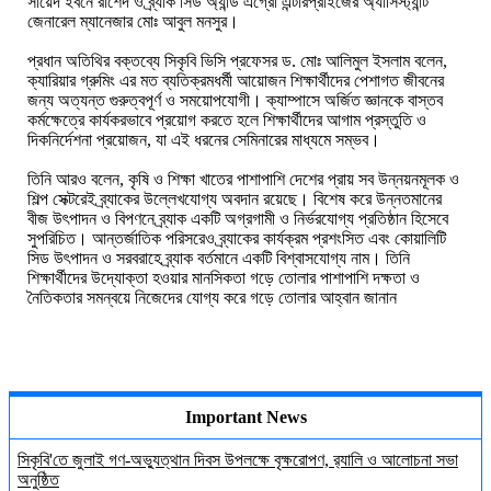
সায়েদ ইবনে রাশেদ ও ব্র্যাক সিড অ্যান্ড এগ্রো এন্টারপ্রাইজের অ্যাসিস্ট্যান্ট
জেনারেল ম্যানেজার মোঃ আবুল মনসুর।
প্রধান অতিথির বক্তব্যে সিকৃবি ভিসি প্রফেসর ড. মোঃ আলিমুল ইসলাম বলেন,
ক্যারিয়ার গ্রুমিং এর মত ব্যতিক্রমধর্মী আয়োজন শিক্ষার্থীদের পেশাগত জীবনের
জন্য অত্যন্ত গুরুত্বপূর্ণ ও সময়োপযোগী। ক্যাম্পাসে অর্জিত জ্ঞানকে বাস্তব
কর্মক্ষেত্রে কার্যকরভাবে প্রয়োগ করতে হলে শিক্ষার্থীদের আগাম প্রস্তুতি ও
দিকনির্দেশনা প্রয়োজন, যা এই ধরনের সেমিনারের মাধ্যমে সম্ভব।
তিনি আরও বলেন, কৃষি ও শিক্ষা খাতের পাশাপাশি দেশের প্রায় সব উন্নয়নমূলক ও
শিল্প সেক্টরেই ব্র্যাকের উল্লেখযোগ্য অবদান রয়েছে। বিশেষ করে উন্নতমানের
বীজ উৎপাদন ও বিপণনে ব্র্যাক একটি অগ্রগামী ও নির্ভরযোগ্য প্রতিষ্ঠান হিসেবে
সুপরিচিত। আন্তর্জাতিক পরিসরেও ব্র্যাকের কার্যক্রম প্রশংসিত এবং কোয়ালিটি
সিড উৎপাদন ও সরবরাহে ব্র্যাক বর্তমানে একটি বিশ্বাসযোগ্য নাম। তিনি
শিক্ষার্থীদের উদ্যোক্তা হওয়ার মানসিকতা গড়ে তোলার পাশাপাশি দক্ষতা ও
নৈতিকতার সমন্বয়ে নিজেদের যোগ্য করে গড়ে তোলার আহ্বান জানান
Important News
সিকৃবি'তে জুলাই গণ-অভ্যুত্থান দিবস উপলক্ষে বৃক্ষরোপণ, র‍্যালি ও আলোচনা সভা
অনুষ্ঠিত