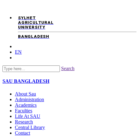
SYLHET
AGRICULTURAL
UNIVERSITY
BANGLADESH
EN
Search
SAU
BANGLADESH
About Sau
Administration
Academics
Faculties
Life At SAU
Research
Central Library
Contact