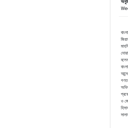
অনুষ্
Wed
বাংল
জিয়া
মাহফ
দোয়া
বলেন
বাংল
আন্দ
গণতন
অভিভ
প্রফ
ও জে
হিসা
সালাহ