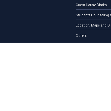
Guest House Dhaka
Students Counseling 
Location, Maps and Di
Others