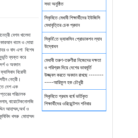
সভা অনুষ্ঠিত
সিকৃবিতে মেধাবী শিক্ষার্থীদের ইউজিসি
মেধাবৃত্তির চেক প্রদান
শনেত্রী বেগম খালেদা
সিকৃবি’তে ভ্যাকসিন প্রোডাকশন ল্যাব
োগে কোরআন খতম ও দোয়া
উদ্বোধন
যোহর ও বাদ এশা বিশেষ
ভূতি ব্যক্ত করে
মেধাবী তরুণ-তরুণীরা নিজেদের দক্ষতা
দর্শ ও অবদান
ও পরিশ্রম দিয়ে দেশের ভাবমূর্তি
ফ্যাসিবাদ বিরোধী
উজ্জ্বল করতে অবদান রাখছে --------
সহীন নেত্রী।
-----আরিফুল হক চৌধুরী
্যুতে দেশ এক
দপ্তরের পরিচালক
সিকৃবিতে প্রথম বর্ষে ভর্তিকৃত
ইসলাম, বায়োটেকনোলজি
শিক্ষার্থীদের ওরিয়েন্টেশন শনিবার
দিন আহাম্মদ,অর্থ ও
ৃষিবিদ খসরু মোহাম্মদ