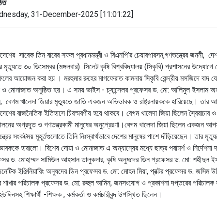
ঠিত
nesday, 31-December-2025 [11:01:22]
াদেশের সাবেক তিন বারের সফল প্রধানমন্ত্রী ও বিএনপি’র চেয়ারপারসন,গণতন্ত্রের জননী, দে
র মৃত্যুতে ৩০ ডিসেম্বর (মঙ্গলবার) সিলেট কৃষি বিশ্ববিদ্যালয় (সিকৃবি) প্রশাসনের উদ্য
িলের আয়োজন করা হয় । মরহুমার রুহের মাগফেরাত কামনায় সিকৃবি কেন্দ্রীয় মসজিদে বাদ 
 ও মোনাজাত অনুষ্ঠিত হয়। এ সময় ভাইস - চ্যান্সেলর প্রফেসর ড. মো: আলিমুল ইসলাম অনু
, বেগম খালেদা জিয়ার মৃত্যুতে জাতি একজন অভিভাবক ও রাষ্ট্রনায়ককে হারিয়েছে। তার আ
াদেশের রাজনৈতিক ইতিহাসে চিরস্মরণীয় হয়ে থাকবে। বেগম খালেদা জিয়া ছিলেন স্বৈরাচার ও 
োলনের অগ্রদূত ও গণতন্ত্রকামী মানুষের অনুপ্রেরণা।বেগম খালেদা জিয়া ছিলেন একজন আপ
্ত্রের সংকটময় মুহূর্তগুলোতে তিনি নিঃস্বার্থভাবে দেশের মানুষের পাশে দাঁড়িয়েছেন। তার মৃত
াবককে হারালো। বিশেষ দোয়া ও মোনাজাত এ অন্যান্যের মধ্যে ছাত্র পরামর্শ ও নির্দেশনা 
েসর ড. মোহাম্মদ সামিউল আহসান তালুকদার, কৃষি অনুষদের ডিন প্রফেসর ড. মো: শহীদুল 
নেটিক ইঞ্জিনিয়ারিং অনুষদের ডিন প্রফেসর ড. মো: মোহন মিয়া, প্রক্টর প্রফেসর ড. জসিম উদ্
ব শাখার পরিচালক প্রফেসর ড. মো: রুহুল আমিন, জনসংযোগ ও প্রকাশনা দপ্তরের পরিচালক ক
উদ্দিনসহ শিক্ষার্থী -শিক্ষক , কর্মকর্তা ও কর্মচারীবৃন্দ উপস্থিত ছিলেন।