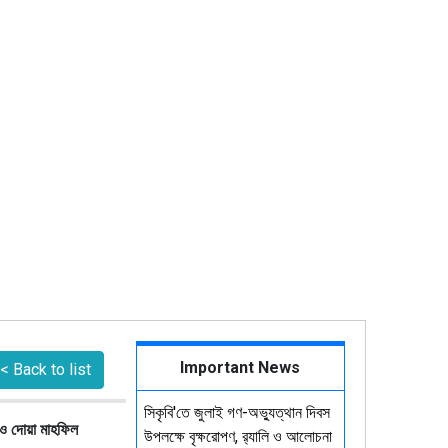
Important News
< Back to list
সিকৃবি'তে জুলাই গণ-অভ্যুত্থান দিবস
ও দোয়া মাহফিল
উপলক্ষে বৃক্ষরোপণ, র‍্যালি ও আলোচনা