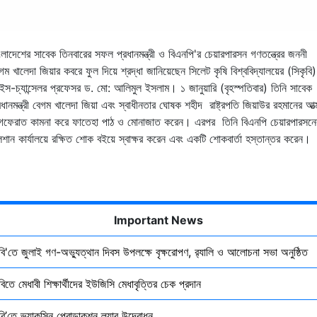
ংলাদেশের সাবেক তিনবারের সফল প্রধানমন্ত্রী ও বিএনপি'র চেয়ারপারসন গণতন্ত্রের জননী
গম খালেদা জিয়ার কবরে ফুল দিয়ে শ্রদ্ধা জানিয়েছেন সিলেট কৃষি বিশ্ববিদ্যালয়ের (সিকৃবি)
ইস-চ্যান্সেলর প্রফেসর ড. মো: আলিমুল ইসলাম। ১ জানুয়ারি (বৃহস্পতিবার) তিনি সাবেক
রধানমন্ত্রী বেগম খালেদা জিয়া এবং স্বাধীনতার ঘোষক শহীদ রাষ্ট্রপতি জিয়াউর রহমানের আত্
গফেরাত কামনা করে ফাতেহা পাঠ ও মোনাজাত করেন। এরপর তিনি বিএনপি চেয়ারপারসনে
লশান কার্যালয়ে রক্ষিত শোক বইয়ে স্বাক্ষর করেন এবং একটি শোকবার্তা হস্তান্তর করেন।
Important News
ৃবি'তে জুলাই গণ-অভ্যুত্থান দিবস উপলক্ষে বৃক্ষরোপণ, র‍্যালি ও আলোচনা সভা অনুষ্ঠিত
বিতে মেধাবী শিক্ষার্থীদের ইউজিসি মেধাবৃত্তির চেক প্রদান
ৃবি’তে ভ্যাকসিন প্রোডাকশন ল্যাব উদ্বোধন