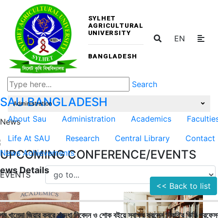
SYLHET
AGRICULTURAL
UNIVERSITY
EN
BANGLADESH
Search
SAU
BANGLADESH
Administration
About Sau
Administration
Academics
Facultie
News
Life At SAU
Research
Central Library
Contact
UPCOMING CONFERENCE/EVENTS
News
Achievements
ews Details
EVENTS
<< Back to list
গম খালেদা জিয়ার কবরে শ্রদ্ধা নিবেদন ও শোক বইয়ে স্বাক্ষর করলেন সিকৃবি'র ভিসি প্রফেস