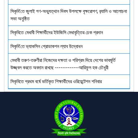
সিকৃবি'তে জুলাই গণ-অভ্যুত্থান দিবস উপলক্ষে বৃক্ষরোপণ, র‍্যালি ও আলোচনা
সভা অনুষ্ঠিত
সিকৃবিতে মেধাবী শিক্ষার্থীদের ইউজিসি মেধাবৃত্তির চেক প্রদান
সিকৃবি’তে ভ্যাকসিন প্রোডাকশন ল্যাব উদ্বোধন
মেধাবী তরুণ-তরুণীরা নিজেদের দক্ষতা ও পরিশ্রম দিয়ে দেশের ভাবমূর্তি
উজ্জ্বল করতে অবদান রাখছে -------------আরিফুল হক চৌধুরী
সিকৃবিতে প্রথম বর্ষে ভর্তিকৃত শিক্ষার্থীদের ওরিয়েন্টেশন শনিবার