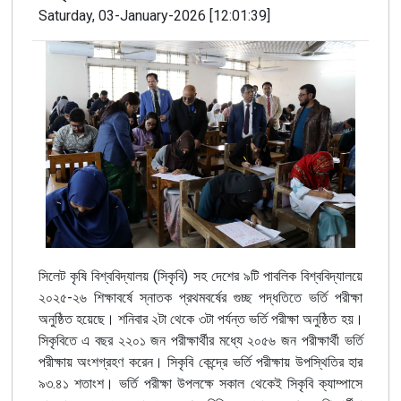
Saturday, 03-January-2026 [12:01:39]
(
)
সিলেট
কৃষি
বিশ্ববিদ্যালয়
সিকৃবি
সহ
দেশের
৯টি
পাবলিক
বিশ্ববিদ্যালয়ে
-
২০২৫
২৬ শিক্ষাবর্ষে
স্নাতক
প্রথমবর্ষের
গুচ্ছ
পদ্ধতিতে
ভর্তি
পরীক্ষা
অনুষ্ঠিত
হয়েছে।
শনিবার
২টা
থেকে
৩টা
পর্যন্ত
ভর্তি
পরীক্ষা
অনুষ্ঠিত
হয়।
সিকৃবিতে
এ
বছর
২২০১
জন
পরীক্ষার্থীর
মধ্যে
২০৫৬ জন
পরীক্ষার্থী
ভর্তি
পরীক্ষায়
অংশগ্রহণ
করেন।
সিকৃবি
কেন্দ্রে
ভর্তি
পরীক্ষায়
উপস্থিতির
হার
.
৯৩
৪১
শতাংশ।
ভর্তি
পরীক্ষা
উপলক্ষে
সকাল
থেকেই
সিকৃবি
ক্যাম্পাসে