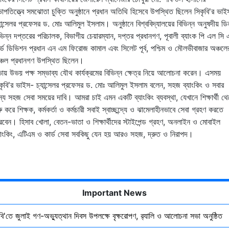
াপতিত্ত্বে সমঝোতা চুক্তি অনুষ্ঠানে প্রধান অতিথি হিসেবে উপস্থিত ছিলেন সিকৃবি'র ভাই
যান্সেলর প্রফেসর ড. মোঃ আলিমুল ইসলাম। অনুষ্ঠানে বিশ্ববিদ্যালয়ের বিভিন্ন অনুষদীয় ডি
ভিন্ন দপ্তরের পরিচালক, বিভাগীয় চেয়ারম্যান, দপ্তর প্রধানগণ, পূবালী ব্যাংক পি এল সি 
র্ড ডিভিশন প্রধান এন এম ফিরোজ কামাল এবং সিলেট পূর্ব, পশ্চিম ও মৌলভীবাজার অঞ্চলে
্চল প্রধানগণ উপস্থিত ছিলেন।
ায় উভয় পক্ষ সম্ভাব্য যৌথ কার্যক্রমের বিভিন্ন ক্ষেত্র নিয়ে আলোচনা করেন। এসময়
কৃবি'র ভাইস- চ্যান্সেলর প্রফেসর ড. মোঃ আলিমুল ইসলাম বলেন, সহজ ব্যাংকিং ও সবার
্য সহজ সেবা সময়ের দাবি। আমরা চাই এমন একটি ব্যাংকিং ব্যবস্থা, যেখানে শিক্ষার্থী থ
রু করে শিক্ষক, কর্মকর্তা ও কর্মচারী সবাই স্বাচ্ছন্দ্যে ও ঝামেলাহীনভাবে সেবা গ্রহণ করতে
রবেন। হিসাব খোলা, বেতন-ভাতা ও শিক্ষার্থীদের স্টাইপেন্ড গ্রহণ, অনলাইন ও মোবাইল
যাংকিং, এটিএম ও কার্ড সেবা সবকিছু যেন হয় আরও সহজ, দ্রুত ও নিরাপদ।
Important News
ৃবি'তে জুলাই গণ-অভ্যুত্থান দিবস উপলক্ষে বৃক্ষরোপণ, র‍্যালি ও আলোচনা সভা অনুষ্ঠিত