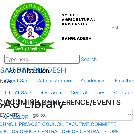
SYLHET
AGRICULTURAL
UNIVERSITY
EN
BANGLADESH
Search
SAU
BANGLADESH
Administration
About Sau
Administration
Academics
Facultie
News
Life At SAU
Research
Central Library
Contact
SAU Library
UPCOMING CONFERENCE/EVENTS
EVENTS
HANCELLOR
VICE-CHANCELLOR
DEPARTMENT
DEAN
OUNCIL
PROVOST COUNCIL
EXCUTIVE COMMITTE
ROCTOR OFFICE
CENTRAL OFFICE
CENTRAL STORE