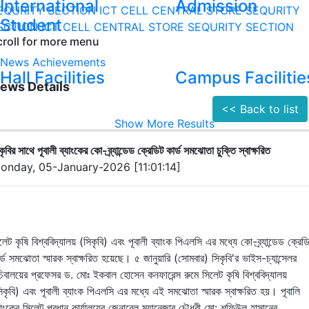
International
Admission
EQURITY SECTION
ICT CELL
CENTRAL STORE
SEQURITY
Student
ECTION
ICT CELL
CENTRAL STORE
SEQURITY SECTION
croll for more menu
News
Achievements
Hall Facilities
Campus Facilitie
ews Details
<< Back to list
Show More Results
কৃবির সাথে পূবালী ব্যাংকের কো-ব্র্যান্ডেড ক্রেডিট কার্ড সমঝোতা চুক্তি স্বাক্ষরিত
onday, 05-January-2026 [11:01:14]
লেট কৃষি বিশ্ববিদ্যালয় (সিকৃবি) এবং পূবালী ব্যাংক পিএলসি এর মধ্যে কো-ব্র্যান্ডেড ক্রেড
র্ড সমঝোতা স্মারক স্বাক্ষরিত হয়েছে। ৫ জানুয়ারি (সোমবার) সিকৃবি'র ভাইস-চ্যান্সেলর
িবালয়ের প্রফেসর ড. মোঃ ইকবাল হোসেন কনফারেন্স রুমে সিলেট কৃষি বিশ্ববিদ্যালয়
িকৃবি) এবং পূবালী ব্যাংক পিএলসি এর মধ্যে এই সমঝোতা স্মারক স্বাক্ষরিত হয়। পূবালি
যাংকের সিলেট প্রধান কার্যালয়ের জেনারেল ম্যানেজার চৌধুরী মো: শফিউল হাসানের