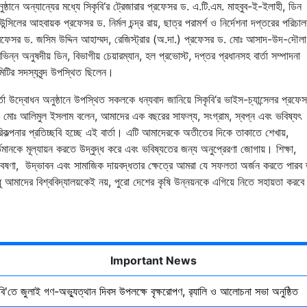
ুষ্ঠানে
অন্যান্যের মধ্যে সিকৃবি‘র
ট্রেজারার
প্রফেসর
ড
.
এ
.
টি
.
এম
.
মাহবুব
-
ই
-
ইলাহী
,
ডিন
উন্সিলের আহবায়ক প্রফেসর ড. নির্মল চন্দ্র রায়, ছাত্র
পরামর্শ
ও
নির্দেশনা
দপ্তরের
পরিচা
রফেসর
ড
.
জসিম
উদ্দিন
আহাম্মদ, রেজিস্ট্রার
(
অ
.
দা.
)
প্রফেসর
ড
.
মোঃ
আসাদ
-
উদ
-
দৌলা
ভিন্ন অনুষদীয় ডিন, বিভাগীয় চেয়ারম্যান, হল প্রভোস্ট, দপ্তর প্রধানসহ
বার্তা
সম্পাদনা
িটির
সদস্যবৃন্দ উপস্থিত ছিলেন।
্তা
উদ্বোধন
অনুষ্ঠানে
উপস্থিত
সকলকে
ধন্যবাদ
জানিয়ে
সিকৃবি‘র
ভাইস
-
চ্যান্সেলর
প্রফেস
.
মোঃ
আলিমুল
ইসলাম
বলেন
,
আমাদের
এক
বছরের
সাফল্য
,
সংগ্রাম
,
স্বপ্ন
এবং
ভবিষ্যৎ
িকল্পনার
প্রতিচ্ছবি
হচ্ছে
এই
বার্তা।
এটি
আমাদেরকে
অতীতের
দিকে
তাকাতে
শেখায়
,
্তমানকে
মূল্যায়ন
করতে
উদ্বুদ্ধ
করে
এবং
ভবিষ্যতের
জন্য
অনুপ্রেরণা
জোগায়।
শিক্ষা
,
েষণা
,
উদ্ভাবন
এবং
সামাজিক
দায়বদ্ধতার
ক্ষেত্রে
আমরা
যে
সফলতা
অর্জন
করতে পারব
ু
আমাদের
বিশ্ববিদ্যালয়কেই
নয়
,
পুরো
দেশের
কৃষি
উন্নয়নকে
এগিয়ে
নিতে সহায়তা করব
Important News
ৃবি'তে জুলাই গণ-অভ্যুত্থান দিবস উপলক্ষে বৃক্ষরোপণ, র‍্যালি ও আলোচনা সভা অনুষ্ঠিত