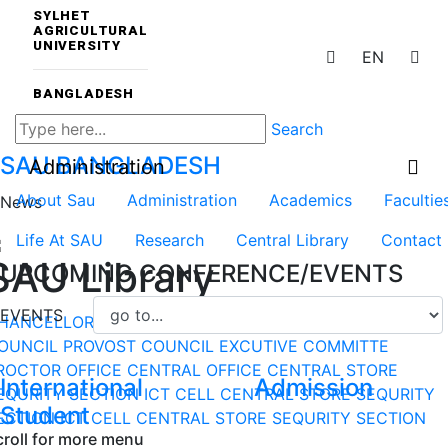
SYLHET
AGRICULTURAL
UNIVERSITY
EN
BANGLADESH
Search
SAU
BANGLADESH
Administration
About Sau
Administration
Academics
Facultie
News
Life At SAU
Research
Central Library
Contact
SAU Library
UPCOMING CONFERENCE/EVENTS
EVENTS
HANCELLOR
VICE-CHANCELLOR
DEPARTMENT
DEAN
OUNCIL
PROVOST COUNCIL
EXCUTIVE COMMITTE
ROCTOR OFFICE
CENTRAL OFFICE
CENTRAL STORE
International
Admission
EQURITY SECTION
ICT CELL
CENTRAL STORE
SEQURITY
Student
ECTION
ICT CELL
CENTRAL STORE
SEQURITY SECTION
croll for more menu