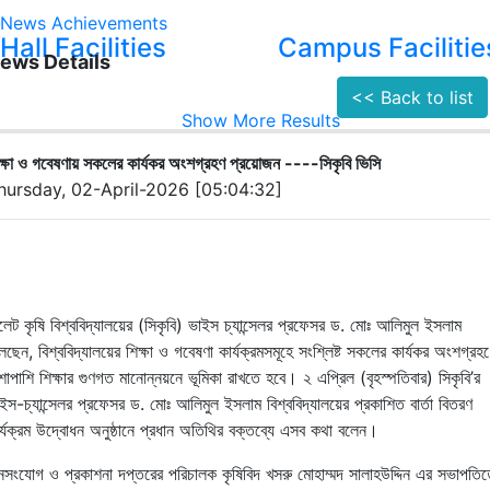
News
Achievements
Hall Facilities
Campus Facilitie
ews Details
<< Back to list
Show More Results
ক্ষা ও গবেষণায় সকলের কার্যকর অংশগ্রহণ প্রয়োজন ----সিকৃবি ভিসি
hursday, 02-April-2026 [05:04:32]
লেট
কৃষি
বিশ্ববিদ্যালয়ের
(
সিকৃবি
)
ভাইস চ্যান্সেলর প্রফেসর ড. মোঃ আলিমুল ইসলাম
েছেন, বিশ্ববিদ্যালয়ের শিক্ষা ও গবেষণা কার্যক্রমসমূহে সংশ্লিষ্ট সকলের কার্যকর অংশগ্রহ
শাপাশি শিক্ষার গুণগত মানোন্নয়নে ভূমিকা রাখতে হবে। ২ এপ্রিল
(
বৃহস্পতিবার
)
সিকৃবি’র
াইস
-
চ্যান্সেলর
প্রফেসর
ড
.
মোঃ
আলিমুল
ইসলাম বিশ্ববিদ্যালয়ের
প্রকাশিত
বার্তা
বিতরণ
র্যক্রম
উদ্বোধন
অনুষ্ঠানে প্রধান অতিথির বক্তব্যে এসব কথা বলেন।
সংযোগ ও প্রকাশনা দপ্তরের পরিচালক কৃষিবিদ খসরু মোহাম্মদ সালাহউদ্দিন এর সভাপতিত