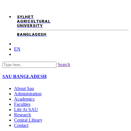
SYLHET
AGRICULTURAL
UNIVERSITY
BANGLADESH
EN
Search
SAU
BANGLADESH
About Sau
Administration
Academics
Faculties
Life At SAU
Research
Central Library
Contact