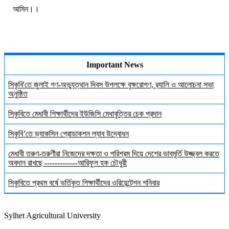
আমিন।।
Important News
সিকৃবি'তে জুলাই গণ-অভ্যুত্থান দিবস উপলক্ষে বৃক্ষরোপণ, র‍্যালি ও আলোচনা সভা
অনুষ্ঠিত
সিকৃবিতে মেধাবী শিক্ষার্থীদের ইউজিসি মেধাবৃত্তির চেক প্রদান
সিকৃবি’তে ভ্যাকসিন প্রোডাকশন ল্যাব উদ্বোধন
মেধাবী তরুণ-তরুণীরা নিজেদের দক্ষতা ও পরিশ্রম দিয়ে দেশের ভাবমূর্তি উজ্জ্বল করতে
অবদান রাখছে -------------আরিফুল হক চৌধুরী
সিকৃবিতে প্রথম বর্ষে ভর্তিকৃত শিক্ষার্থীদের ওরিয়েন্টেশন শনিবার
Sylhet Agricultural University