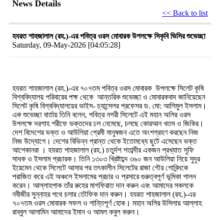
News Details
<< Back to list
হযরত শাহজালাল (রহ.)-এর পবিত্র ওরস মোবারক উপলক্ষে সিকৃবি ভিসির শুভেচ্ছা
Saturday, 09-May-2026 [04:05:28]
হযরত শাহজালাল (রহ.)-এর ৭০৭তম পবিত্র ওরস মোবারক উপলক্ষে সিলেট কৃষি
বিশ্ববিদ্যালয় পরিবারের পক্ষ থেকে আন্তরিক শুভেচ্ছা ও মোবারকবাদ জানিয়েছেন
সিলেট কৃষি বিশ্ববিদ্যালয়ের ভাইস- চ্যান্সেলর প্রফেসর ড. মো: আলিমুল ইসলাম।
এক শুভেচ্ছা বার্তায় তিনি বলেন, পবিত্র নগরী সিলেটে এই মহান অলির ওরস
উপলক্ষে দরগাহ শরীফে ভক্তদের ঢল নেমেছে, চলছে কোরআন খতম ও জিকির।
দেশ বিদেশের ভক্ত ও আউলিয়া প্রেমী মানুষজন এতে অংশগ্রহণ করছেন নিজ
নিজ উদ্যোগে। দেশের বিভিন্ন প্রান্ত থেকে ইতোমধ্যে ছুটে এসেছেন ভক্ত
আশেকানরা । হযরত শাহজালাল (রহ.) চতুর্দশ শতাব্দীর একজন প্রখ্যাত সুফি
সাধক ও ইসলাম প্রচারক। তিনি ১৩০৩ খ্রিষ্টাব্দে ৩৬০ জন আউলিয়া নিয়ে সুদূর
ইয়েমেন থেকে সিলেটে আসার পর তৎকালীন সিলেটের রাজা গৌর গোবিন্দকে
পরাজিত করে এই অঞ্চলে ইসলামের প্রচার ও প্রসারে গুরুত্বপূর্ণ ভূমিকা পালন
করেন। আল্লাহপাক তাঁর রুহের মাগফিরাত দান করুন এবং আমাদের সকলকে
নবীজীর সুন্নাহর পথে চলার তৌফিক দান করুন। হযরত শাহজালাল (রহ.)-এর
৭০৭তম ওরস মোবারক সফল ও শান্তিপূর্ণ হোক। মহান অলির উসিলায় আল্লাহ
রাব্বুল আলামিন আমাদের ইমান ও আমল কবুল করুন।